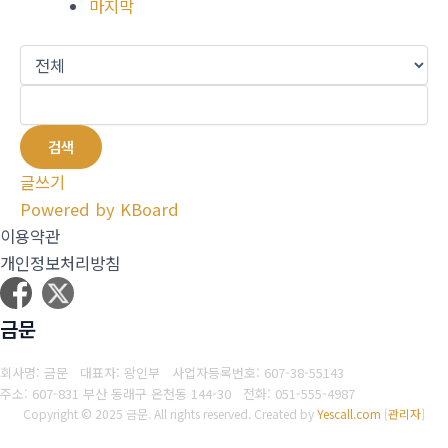
마지막
검색
글쓰기
Powered by KBoard
이용약관
개인정보처리방침
금문
회사명: 금문 대표자: 왕인부
사업자등록번호: 607-38-55143
주소: 607-831 부산 동래구 온천동 144-30
전화: 051-555-4987
Copyright © 2025 금문. All rights reserved.
Created by
Yescall.com
[
관리자
]