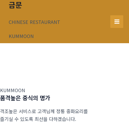
금문
콘
텐
츠
CHINESE RESTAURANT
Mai
로
건
KUMMOON
Men
너
뛰
기
KUMMOON
품격높은 중식의 명가
격조높은 서비스로 고객님께 정통 중화요리를
즐기실 수 있도록 최선을 다하겠습니다.