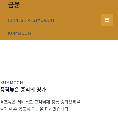
금문
콘
텐
츠
CHINESE RESTAURANT
Mai
로
건
KUMMOON
Men
너
뛰
기
KUMMOON
품격높은 중식의 명가
격조높은 서비스로 고객님께 정통 중화요리를
즐기실 수 있도록 최선을 다하겠습니다.