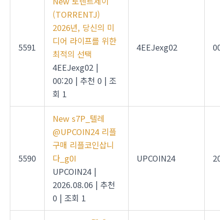
New
토렌트제이
(TORRENTJ)
2026년, 당신의 미
디어 라이프를 위한
5591
4EEJexg02
0
최적의 선택
4EEJexg02
|
00:20
|
추천 0
|
조
회 1
New
s7P_텔레
@UPCOIN24 리플
구매 리플코인삽니
5590
다_g0I
UPCOIN24
2
UPCOIN24
|
2026.08.06
|
추천
0
|
조회 1