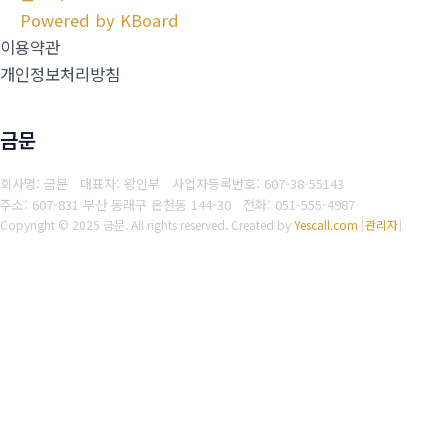
Powered by KBoard
이용약관
개인정보처리방침
금문
회사명: 금문 대표자: 왕인부
사업자등록번호: 607-38-55143
주소: 607-831 부산 동래구 온천동 144-30
전화: 051-555-4987
Copyright © 2025 금문. All rights reserved.
Created by
Yescall.com
[
관리자
]