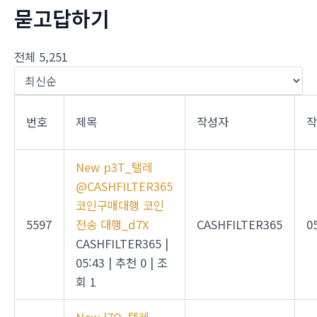
묻고답하기
전체 5,251
번호
제목
작성자
New
p3T_텔레
@CASHFILTER365
코인구매대행 코인
5597
전송 대행_d7X
CASHFILTER365
0
CASHFILTER365
|
05:43
|
추천 0
|
조
회 1