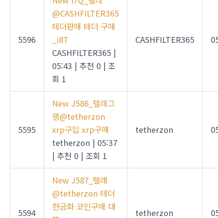
New
l7Q_텔레
@CASHFILTER365
테더판매 테더 구매
5596
_i8T
CASHFILTER365
0
CASHFILTER365
|
05:43
|
추천 0
|
조
회 1
New
J586_텔레그
램@tetherzon
5595
xrp구입 xrp구매
tetherzon
0
tetherzon
|
05:37
|
추천 0
|
조회 1
New
J587_텔래
@tetherzon 테더
현금화 코인구매 대
5594
tetherzon
0