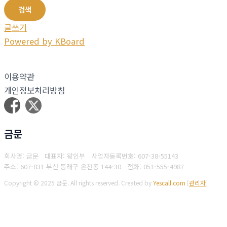
검색
글쓰기
Powered by KBoard
이용약관
개인정보처리방침
금문
회사명: 금문 대표자: 왕인부
사업자등록번호: 607-38-55143
주소: 607-831 부산 동래구 온천동 144-30
전화: 051-555-4987
Copyright © 2025 금문. All rights reserved.
Created by
Yescall.com
[
관리자
]