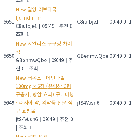
New
밀양 러브약국
fjqmdirrnr
5651
C8iuIbje1
09:49
0
1
C8iuIbje1
|
09:49
|
추천 0
|
조회 1
New
시알리스 구구정 차이
점
5650
GBenmwQbe
09:49
0
1
GBenmwQbe
|
09:49
|
추
천 0
|
조회 1
New
버목스 - 메벤다졸
100mg x 6정 (유럽산 C형
구충제, 항암 효과) 구매대행
5649
- 러시아 약, 의약품 전문 직
jtS4Vusn6
09:49
0
1
구 쇼핑몰
jtS4Vusn6
|
09:49
|
추천 0
|
조회 1
New
s8B_텔레