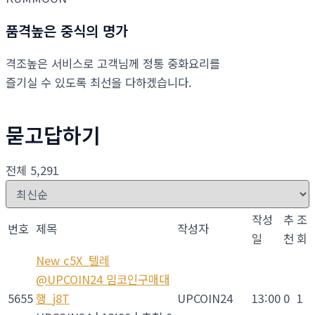
품격높은 중식의 명가
격조높은 서비스로 고객님께 정통 중화요리를
즐기실 수 있도록 최선을 다하겠습니다.
묻고답하기
전체 5,291
작성
추
조
번호
제목
작성자
일
천
회
New
c5X_텔레
@UPCOIN24 밈코인구매대
5655
행_j8T
UPCOIN24
13:00
0
1