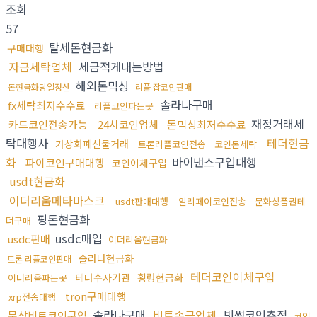
조회
57
탈세돈현금화
구매대행
자금세탁업체
세금적게내는방법
해외돈믹싱
돈현금화당일정산
리플 잡코인판매
솔라나구매
fx세탁최저수수료
리플코인파는곳
재정거래세
카드코인전송가능
24시코인업체
돈믹싱최저수수료
탁대행사
테더현금
가상화폐선물거래
트론리플코인전송
코인돈세탁
화
바이낸스구입대행
파이코인구매대행
코인이체구입
usdt현금화
이더리움메타마스크
usdt판매대행
알리페이코인전송
문화상품권테
핑돈현금화
더구매
usdc매입
usdc판매
이더리움현금화
솔라나현금화
트론 리플코인판매
테더코인이체구입
테더수사기관
횡령현금화
이더리움파는곳
tron구매대행
xrp전송대행
솔라나구매
비트송금업체
빗썸코인추적
문상비트코인구입
코인