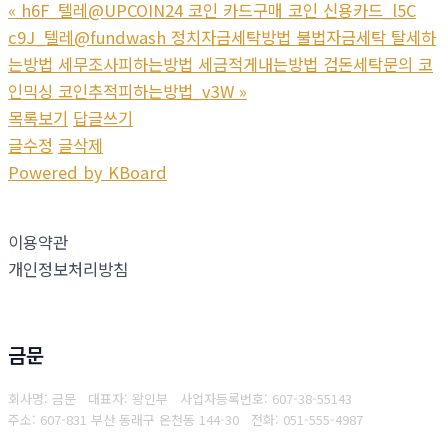
«
h6F_텔레@UPCOIN24 코인 카드구매 코인 신용카드_l5C
c9J_텔레@fundwash 정치자금세탁방법 불법자금세탁 탈세하
는방법 세무조사피하는방법 세금적게내는방법 검돈세탁문의 코
인믹싱 코인추적피하는방법_v3W
»
목록보기
답글쓰기
글수정
글삭제
Powered by KBoard
이용약관
개인정보처리방침
금문
회사명: 금문 대표자: 왕인부
사업자등록번호: 607-38-55143
주소: 607-831 부산 동래구 온천동 144-30
전화: 051-555-4987