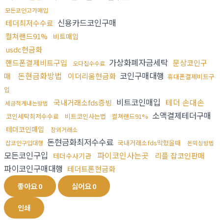
모든코인고가매입
신용카드코인구매
테더최저수수료
컬쳐랜드91%
비트매입
usdc현금화
가상화폐자금세탁
핸드폰결제비트구입
문상코인구
오다집수수료
돈현금화방법
코인구매대행
매
이더리움현금화
휴대폰결제비트구
입
비트코인매입
테더 손대손
국내거래소fds증빙
세금적게내는방법
소액결제테더구매
코인세탁최저수수료
비트코인사는법
컬쳐랜드91%
테더코인매입
장외거래소
돈현금화최저수수료
국내거래소fds막혔을때
잡코인구입대행
돈믹싱방법
모든코인구입
파이코인사는곳
리플 잡코인판매
테더수사기관
파이코인구매대행
테더트론현금화
좋아요
0
싫어요
0
인쇄