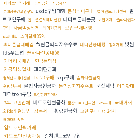
테더코인직거래
핑현금화
자금세탁
usdc구입대행
알
문상테더구매
컬쳐랜드테더전송
롯데상품권코인구입
트코인구매
테더트론파는곳
핸드폰결제테더전환
코인이체
솔라나원화
코인구매대행
자금믹싱업체
구입
테더현금화
소액결제85%
usdt매입
fx현금화최저수수료
빗썸
휴대폰결제매입
테더전송대행
장외거래
fds푸는법
솔라나전송대행
이더리움매입
현금돈믹싱
자금믹싱업체
테더현금화
trc20구매
xrp구매
솔라나현금화
컬쳐랜드테더전환
불법자금현금화
문상세탁
돈믹싱최저수수료
테더판매
횡령현금화
테더tron구입
코인현금직거래
비트코인현금화
24시코인업체
국내거래
문상비트코인구입
xrp구매
검돈세탁
횡령현금화
소fds해결방법
코인 구매대행 24시
테더대리송금
알트코인퀵거래
카드코인전송가능
컬쳐랜드코인구입