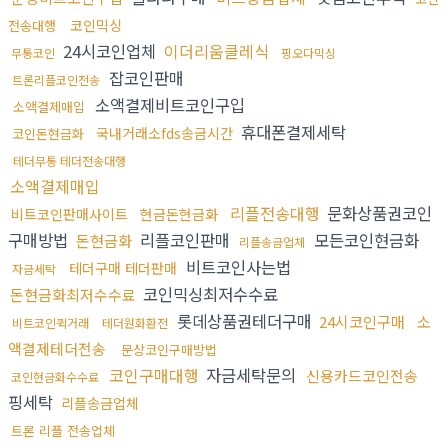
코인믹싱
전송대행
24시코인업체
이더리움클레식
무통코인
핑오다믹싱
잡코인판매
트론리플코인전송
소액결제비트코인구입
소액결제매입
휴대폰결제세탁
국내거래소fds송금시간
코인돈현금화
테더무통 테더전송대행
소액결제매입
리플전송대행
문화상품권코인
비트코인판매사이트
현금돈현금화
구매방법
리플코인판매
모든코인현금화
돈현금화
리플송금업체
비트코인사는법
테더구매 테더판매
자금세탁
코인믹싱최저수수료
돈현금화최저수수료
롯데상품권테더구매
24시코인구매
소
비트코인퀵거래
테더원화환전
액결제테더전송
문상코인구매방법
코인구매대행
자금세탁문의
신용카드코인전송
코인현금화수수료
핑세탁
리플송금업체
트론 리플 전송업체