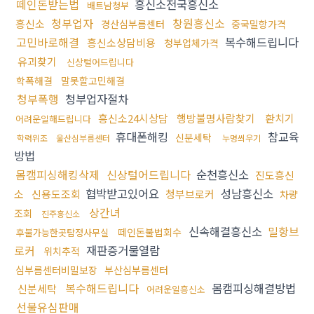
떼인돈받는법
흥신소전국흥신소
배트남청부
청부업자
창원흥신소
흥신소
경산심부름센터
중국밀항가격
고민바로해결
복수해드립니다
흥신소상담비용
청부업체가격
유괴찾기
신상털어드립니다
학폭해결
말못할고민해결
청부폭행
청부업자절차
흥신소24시상담
행방불명사람찾기
환치기
어려운일해드립니다
휴대폰해킹
참교육
신분세탁
학력위조
울산심부름센터
누명씌우기
방법
몸캠피싱해킹삭제
신상털어드립니다
순천흥신소
진도흥신
협박받고있어요
성남흥신소
소
신용도조회
청부브로커
차량
상간녀
조회
진주흥신소
신속해결흥신소
밀항브
떼인돈불법회수
후불가능한곳탐정사무실
로커
재판증거물열람
위치추적
심부름센터비밀보장
부산심부름센터
복수해드립니다
몸캠피싱해결방법
신분세탁
어려운일흥신소
선불유심판매