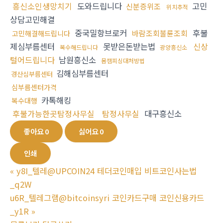
흥신소인생망치기
도와드립니다
고민
신분증위조
위치추적
상담고민해결
중국밀항브로커
후불
바람조회불륜조회
고민해결해드립니다
제심부름센터
못받은돈받는법
신상
복수해드립니다
광양흥신소
털어드립니다
남원흥신소
몸캠피싱대처방법
김해심부름센터
경산심부름센터
심부름센터가격
카톡해킹
복수대행
후불가능한곳탐정사무실
탐정사무실
대구흥신소
좋아요
0
싫어요
0
인쇄
«
y8I_텔레@UPCOIN24 테더코인매입 비트코인사는법
_q2W
u6R_텔레그램@bitcoinsyri 코인카드구매 코인신용카드
_y1R
»