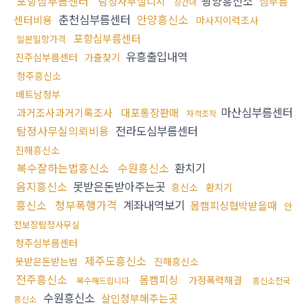
포항심부름센터
광양흥신소
탐정사무실디시
심부름
상간녀
춘천심부름센터
안양흥신소
센터비용
마사지이력조사
포항심부름센터
일본밀항가격
유흥출입내역
진주심부름센터
가출찾기
청주흥신소
배트남청부
마산심부름센터
과거조사과거기록조사
대포통장판매
자격조작
탐정사무실의뢰비용
전라도심부름센터
진해흥신소
복수잘하는법흥신소
수원흥신소
환치기
음지흥신소
못받은돈받아주는곳
흥신소
환치기
흥신소
청부폭행가격
계좌내역보기
몸캠피싱협박받을때
안
전보장탐정사무실
청주심부름센터
제주도흥신소
못받은돈받는법
진해흥신소
전주흥신소
몸캠피싱
가정폭력해결
복수해드립니다
흥신소전국
수원흥신소
살인청부해주는곳
흥신소