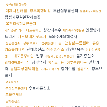
흥신소일잘하는곳
미제사건해결
청부폭행비용
부산심부름센터
몸캠피싱대처방법
탐정사무실일잘하는곳
몸캠피싱협박받을때
상간녀복수
인생망가
대포폰매입
심부름센터디시
대리복수해주는곳
트리기
나락보내기뒷조사
도와주세요해결사
안성심부름센터
유흥
청부브로커
천안흥신소
심부름센터비용
진해흥신소
청주흥신소
상간녀복수
업소출입내역
논산심부름
밀항
음지흥신소
대포통장매입
고
센터
후불가능한곳심부름센터
청부업자
밀항가
청부폭행비용
민해결해드립니다
흥신소비용
격
몸캠피싱협박해결
증거수집
청부브
불륜조사
마사지이력조사
로커
광주흥신소
후불제흥신소
부산심부름센터
도와주세요
김해흥신소