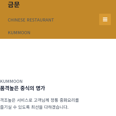
금문
콘
텐
츠
CHINESE RESTAURANT
Mai
로
건
KUMMOON
Men
너
뛰
기
KUMMOON
품격높은 중식의 명가
격조높은 서비스로 고객님께 정통 중화요리를
즐기실 수 있도록 최선을 다하겠습니다.