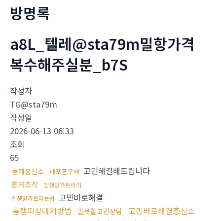
방명록
a8L_텔레@sta79m밀항가격
복수해주실분_b7S
작성자
TG@sta79m
작성일
2026-06-13 06:33
조회
65
고민해결해드립니다
동해흥신소
대포폰구매
증거조작
인생망가트리기
고민바로해결
인생망가뜨리는법
몸캠피싱대처방법
고민바로해결흥신소
말못할고민상담