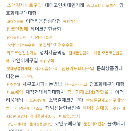
소액결제비트구입
테더코인비대면거래
암
중고오다대포통장
호화폐구매대행
이더리움전송대행
횡령믹싱
오다현금화
잡코인판매
테더코인현금화
탈세돈현금화
이더리움파는곳
코인세탁최저수수료
fx세탁최저수수료
정치자금믹싱
카드코인전송가능
탈세돈현금화
리플 모든코인현금
코인이체구입
xrp구매
화
문화상품권테
신용카드테더구입
롯데상품권세탁
이더리움수수료
더전송
sol구입
세무조사피하는방법
암호화폐구매대행
현금화재테크
테더판매
재정거래세탁대행사
국내거래소fds막혔을때
이더
비트매입
리움매입
소액결제코인구매
핸드폰결제코인구매방
비트송금업체
해외선물현금인출
테더전송대행
법
이더리움메타마스크
국내거래
휴대폰결제85%
비트송금업체
소fds해결업체
코인구매대행
블랙테더
문상테더전환
코인구매대행
문화상품권매입