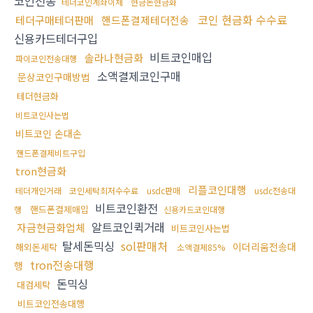
코인전송
테더코인계좌이체
현금돈현금화
코인 현금화 수수료
테더구매테더판매
핸드폰결제테더전송
신용카드테더구입
비트코인매입
솔라나현금화
파이코인전송대행
소액결제코인구매
문상코인구매방법
테더현금화
비트코인사는법
비트코인 손대손
핸드폰결제비트구입
tron현금화
리플코인대행
테더개인거래
코인세탁최저수수료
usdc판매
usdc전송대
비트코인환전
핸드폰결제매입
행
신용카드코인대행
알트코인퀵거래
자금현금화업체
비트코인사는법
탈세돈믹싱
sol판매처
이더리움전송대
해외돈세탁
소액결제85%
tron전송대행
행
돈믹싱
대검세탁
비트코인전송대행