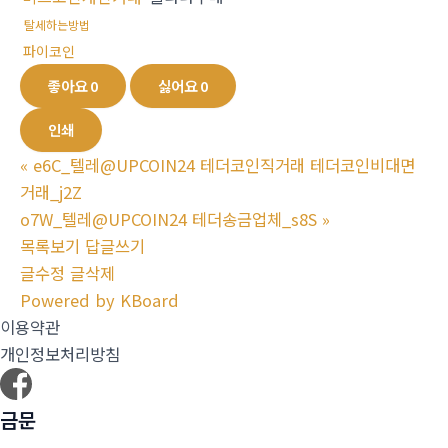
탈세하는방법
파이코인
좋아요
0
싫어요
0
인쇄
«
e6C_텔레@UPCOIN24 테더코인직거래 테더코인비대면
거래_j2Z
o7W_텔레@UPCOIN24 테더송금업체_s8S
»
목록보기
답글쓰기
글수정
글삭제
Powered by KBoard
이용약관
개인정보처리방침
금문