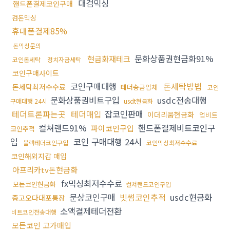
대검믹싱
핸드폰결제코인구매
검돈믹싱
휴대폰결제85%
돈믹싱문의
문화상품권현금화91%
현금화재테크
코인돈세탁
정치자금세탁
코인구매사이트
코인구매대행
돈세탁방법
돈세탁최저수수료
테더송금업체
코인
문화상품권비트구입
usdc전송대행
구매대행 24시
usdt현금화
테더트론파는곳
테더매입
잡코인판매
이더리움현금화
업비트
컬쳐랜드91%
핸드폰결제비트코인구
파이코인구입
코인추적
입
코인 구매대행 24시
블랙테더코인구입
코인믹싱최저수수료
코인해외지갑 매입
아프리카tv돈현금화
fx믹싱최저수수료
모든코인현금화
컬쳐랜드코인구입
문상코인구매
빗썸코인추적
usdc현금화
중고오다대포통장
소액결제테더전환
비트코인전송대행
모든코인 고가매입