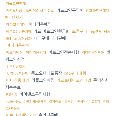
리플코인판매
카드코인구입처
fx믹싱최저수수료
암호화폐구매대
카지노믹싱
환치기
행
이더리움매입
테더코인매입
카드 비트코인현금화
트론구매
비트코인송금대행
xrp구매
테더
테더구매 테더판매
usdc현금화
거래
이더리움판매
비트코인전송대행
빗
핑오다믹싱
이더리움판매
이더리움현금화
썸코인추적
검돈믹싱업체
중고오다대포통장
btc구매대행
빗썸fds푸는법
이더리움매입
리플코인매입
카드로테더코인매입
돈믹싱최
저수수료
바이낸스구입대행
핑돈믹싱
컬쳐랜드비트구입
trc20사는법
아프리카tv돈세탁
돈세탁수수료최저
테더
트론파는곳
비트코인개인거래
솔라나구매