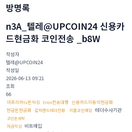
방명록
n3A_텔레@UPCOIN24 신용카
드현금화 코인전송 _b8W
작성자
텔레@UPCOIN24
작성일
2026-06-13 09:21
조회
66
아프리카tv돈믹싱
tron전송대행
신용카드미동의현금화
테더수사기관
현금돈현금화
컬쳐랜드테더전환
리플코인매입
코인돈세탁
비트매입
자금믹싱