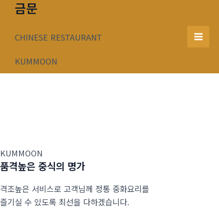
금문
콘
텐
츠
CHINESE RESTAURANT
Mai
로
건
KUMMOON
Men
너
뛰
기
KUMMOON
품격높은 중식의 명가
격조높은 서비스로 고객님께 정통 중화요리를
즐기실 수 있도록 최선을 다하겠습니다.