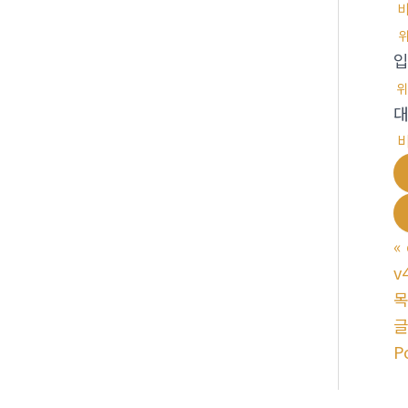
위
«
v
P