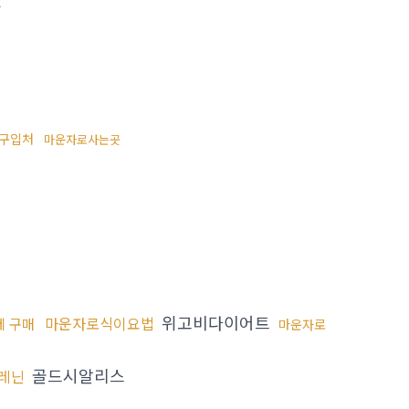
능
구입처
마운자로사는곳
위고비다이어트
마운자로식이요법
 구매
마운자로
골드시알리스
레닌