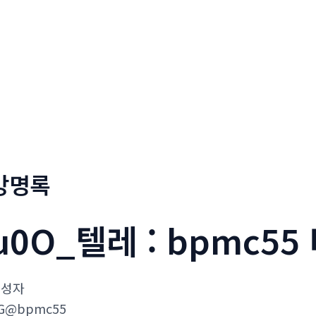
회사소개
메뉴소개
금문
방명록
u0O_텔레 : bpmc55 
작성자
G@bpmc55