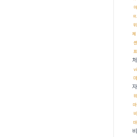
위
위
체
v
마
마