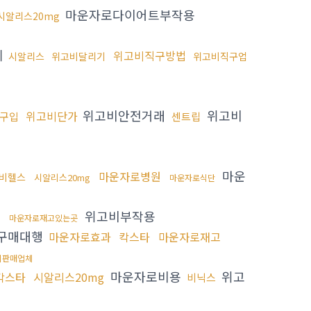
마운자로다이어트부작용
시알리스20mg
제
위고비직구방법
시알리스
위고비달리기
위고비직구업
위고비안전거래
위고비
위고비단가
구입
센트립
마운
마운자로병원
비헬스
시알리스20mg
마운자로식단
위고비부작용
마운자로재고있는곳
구매대행
마운자로효과
칵스타
마운자로재고
비판매업체
마운자로비용
위고
칵스타
시알리스20mg
비닉스