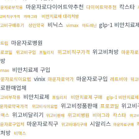
마운자로다이어트약추천
칵스타
다이어트약추천
마운자로부작용
비만치료제 대리처방
고비직구가격
카마그라
비닉스
glp-1 비만치료
고비구매후기
성인약국
vimax
아드레닌
마운자로병원
센트립
위고비처방
위고비직구가격
마운자로
프로코밀
위고비구입
프릴리지
처방
비만치료제 구입
imax
vinix
마운자로구입
마운자로식이요법
마운자로약가
레트비아
위고
자로판매업체
비만치료제
비만치료제 구매
위고비부작용
glp-1 비만치료제
프릴리지
위고비정품판매
위고비
프로코밀
운자로약국가격
위고비식이요법
위고비달리기
비맥스
위고비병원
비아그라
칵스타
위고비판매
위고
마운자로직구
시알리스
운자로구입처
위고비대리구매
마운자로구매
비처방
비맥스