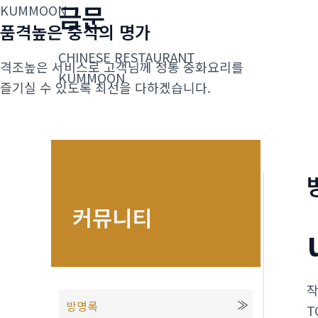
금문
콘
KUMMOON
품격높은 중식의 명가
텐
츠
CHINESE RESTAURANT
격조높은 서비스로 고객님께 정통 중화요리를
로
KUMMOON
즐기실 수 있도록 최선을 다하겠습니다.
건
너
뛰
기
커뮤니티
방명록
T