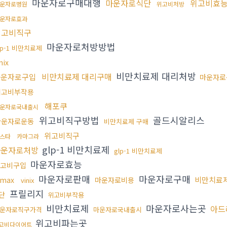
마운자로구매대행
마운자로식단
위고비효
운자로병원
위고비처방
운자로효과
위고비직구
마운자로처방방법
lp-1 비만치료제
nix
비만치료제 대리처방
비만치료제 대리구매
마운자로구입
마운자로
위고비부작용
해포쿠
운자로국내출시
위고비직구방법
골드시알리스
마운자로운동
비만치료제 구매
위고비직구
스타
카마그라
glp-1 비만치료제
마운자로처방
glp-1 비만치료제
마운자로효능
고비구입
마운자로판매
마운자로구매
비만치료제
imax
마운자로비용
vinix
프릴리지
단
위고비부작용
비만치료제
마운자로사는곳
아드
운자로직구가격
마운자로국내출시
위고비파는곳
고비다이어트