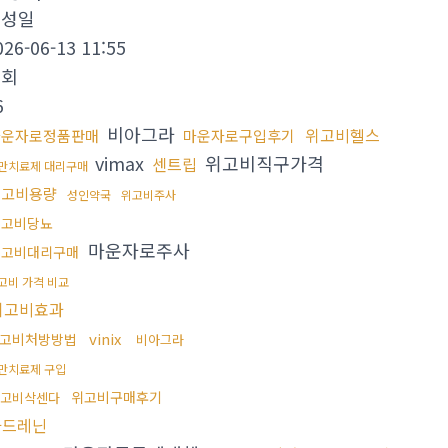
작성일
026-06-13 11:55
조회
6
비아그라
위고비헬스
마운자로정품판매
마운자로구입후기
vimax
위고비직구가격
센트립
만치료제 대리구매
위고비용량
성인약국
위고비주사
위고비당뇨
마운자로주사
위고비대리구매
고비 가격 비교
위고비효과
vinix
고비처방방법
비아그라
만치료제 구입
위고비구매후기
고비삭센다
아드레닌