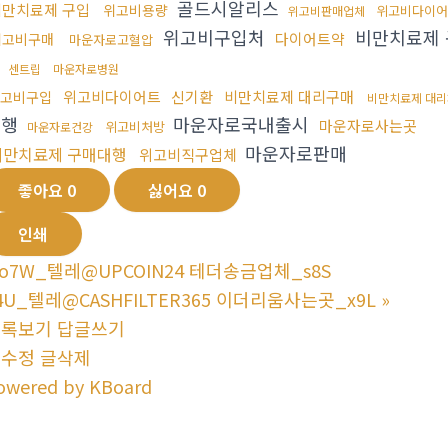
골드시알리스
비만치료제 구입
위고비용량
위고비다이어
위고비판매업체
위고비구입처
비만치료제
다이어트약
위고비구매
마운자로고혈압
입
센트립
마운자로병원
위고비다이어트
신기환
비만치료제 대리구매
고비구입
비만치료제 대
대행
마운자로국내출시
마운자로사는곳
위고비처방
마운자로건강
마운자로판매
비만치료제 구매대행
위고비직구업체
좋아요
0
싫어요
0
인쇄
o7W_텔레@UPCOIN24 테더송금업체_s8S
4U_텔레@CASHFILTER365 이더리움사는곳_x9L
»
목록보기
답글쓰기
글수정
글삭제
owered by KBoard