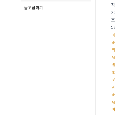
묻고답하기
2
5
비
위
위
비
위