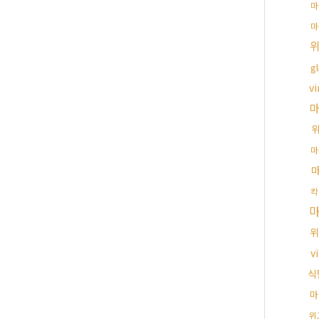
마
마
g
vi
마
칵
위
v
식
마
위