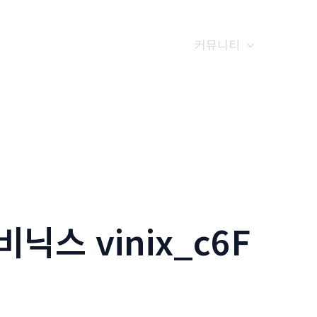
갤러리
전화예약
금문소식
커뮤니티
비닉스 vinix_c6F