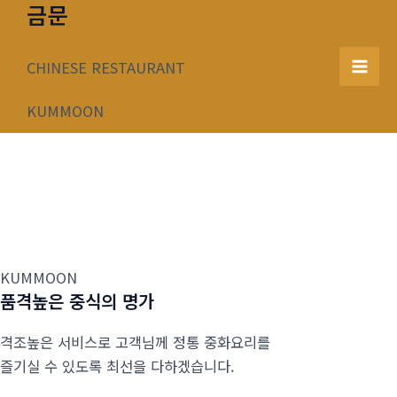
금문
콘
텐
츠
CHINESE RESTAURANT
Mai
로
건
KUMMOON
Men
너
뛰
기
KUMMOON
품격높은 중식의 명가
격조높은 서비스로 고객님께 정통 중화요리를
즐기실 수 있도록 최선을 다하겠습니다.