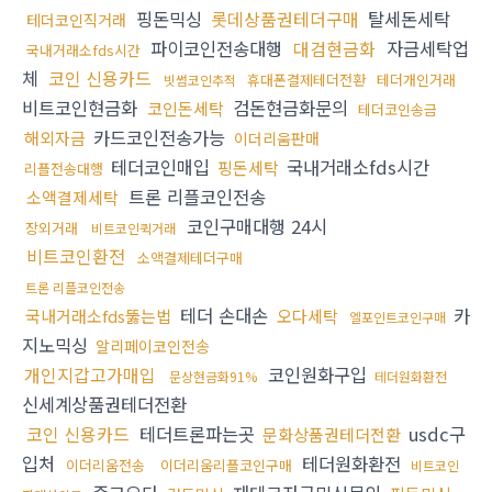
핑돈믹싱
롯데상품권테더구매
탈세돈세탁
테더코인직거래
파이코인전송대행
대검현금화
자금세탁업
국내거래소fds시간
체
코인 신용카드
휴대폰결제테더전환
테더개인거래
빗썸코인추적
비트코인현금화
검돈현금화문의
코인돈세탁
테더코인송금
카드코인전송가능
해외자금
이더리움판매
테더코인매입
국내거래소fds시간
핑돈세탁
리플전송대행
트론 리플코인전송
소액결제세탁
코인구매대행 24시
장외거래
비트코인퀵거래
비트코인환전
소액결제테더구매
트론 리플코인전송
테더 손대손
카
국내거래소fds뚫는법
오다세탁
엘포인트코인구매
지노믹싱
알리페이코인전송
개인지갑고가매입
코인원화구입
문상현금화91%
테더원화환전
신세계상품권테더전환
코인 신용카드
테더트론파는곳
usdc구
문화상품권테더전환
입처
테더원화환전
이더리움전송
이더리움리플코인구매
비트코인