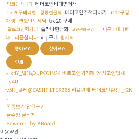
테더코인비대면거래
밈코인삽니다
테더코인추척피하기
usdc구입
trc20구매대행
횡령현금화
대행
엘포인트세탁
trc20 구매
솔라나현금화
알트코인퀵거래
테더구매테더판
코인원화구입
리플삽니다
xrp구매
핑세탁
매
좋아요
0
싫어요
0
인쇄
«
k4Y_텔레@UPCOIN24 비트코인퀵거래 24시코인업체
_v4U
v5H_텔레@CASHFILTER365 리플판매 테더코인환전 _f2N
»
목록보기
답글쓰기
글수정
글삭제
Powered by KBoard
이용약관