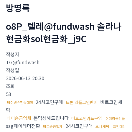
방명록
o8P_텔레@fundwash 솔라나
현금화sol현금화_j9C
작성자
TG@fundwash
작성일
2026-06-13 20:30
조회
53
24시코인구매
비트코인세
트론 리플코인판매
바이낸스전송대행
탁
돈믹싱해드립니다
테더송금업체
비트코인카드구입
이더리움리플
ssg페이테더전환
24시코인구매
오다세탁
비트송금업체
코인대리