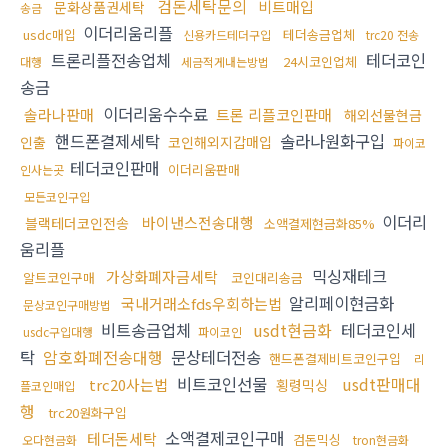
검돈세탁문의
비트매입
문화상품권세탁
송금
이더리움리플
usdc매입
테더송금업체
신용카드테더구입
trc20 전송
트론리플전송업체
테더코인
24시코인업체
대행
세금적게내는방법
송금
이더리움수수료
솔라나판매
트론 리플코인판매
해외선물현금
핸드폰결제세탁
솔라나원화구입
인출
코인해외지갑매입
파이코
테더코인판매
이더리움판매
인사는곳
모든코인구입
이더리
바이낸스전송대행
블랙테더코인전송
소액결제현금화85%
움리플
믹싱재테크
가상화폐자금세탁
알트코인구매
코인대리송금
알리페이현금화
국내거래소fds우회하는법
문상코인구매방법
비트송금업체
usdt현금화
테더코인세
usdc구입대행
파이코인
탁
암호화폐전송대행
문상테더전송
핸드폰결제비트코인구입
리
비트코인선물
usdt판매대
trc20사는법
횡령믹싱
플코인매입
행
trc20원화구입
소액결제코인구매
테더돈세탁
검돈믹싱
오다현금화
tron현금화