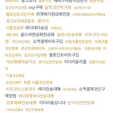
중고오다
재테크자금믹싱문의
핑돈믹싱
검돈믹싱
판매사이트
xrp구매
알트코인퀵거래
잡코인구입대행
오다집수수료
위챗페이현금화전문
엘포인트코인구매
신세계상품권코인구매방법
환치기
중고오다대포통장
테더대리송금
리플현금화
이체코인
골드바현금화현금화
비트코인사는
솔라나전송대행
검돈세탁
법
소액결제비트구입
트론리플전송업체
트론리플
테더코인매입
코인판매
문상현금화91%
비
신용카드비트코인구매방법
리플전송대행
엘포인트비트구입
트코인세탁
잡코인구입대행
가상화폐자금믹싱
이더리움리플
돈믹싱안전업체
검돈믹싱문
의
리플코인매입
트론 리플코인전송
핑오다세탁
비트코인신용카드
테더전송대행
소액결제코인구
코인손대손
매방법
테더무통테더전송대행
암호화폐전송대행
이더리움삽니다
돈믹싱안전업체
코인구매대행
24시코인업체