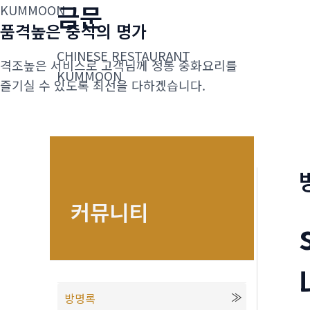
금문
콘
KUMMOON
품격높은 중식의 명가
텐
츠
CHINESE RESTAURANT
격조높은 서비스로 고객님께 정통 중화요리를
로
KUMMOON
즐기실 수 있도록 최선을 다하겠습니다.
건
너
뛰
기
커뮤니티
방명록