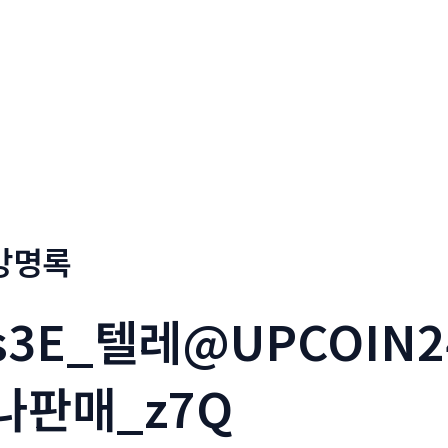
회사소개
메뉴소개
금문
방명록
s3E_텔레@UPCOIN
나판매_z7Q