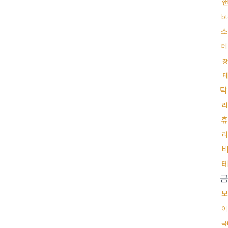
b
소
테
장
탁
리
휴
리
모
이
국