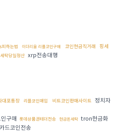
핑세
코인현금직거래
ds피하는법
이더리움 리플코인구매
xrp전송대행
돈세탁당일정산
정치자
다대포통장
비트코인판매사이트
리플코인매입
코인구매
tron현금화
롯데상품권테더전송
현금돈세탁
카드코인전송