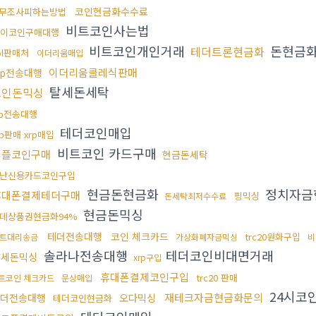
코인현금화수수료
무조사피하는방법
비트코인사는법
이코인구매대행
비트코인개인거래
돈현금
테더트론현금화
ol판매처
이더리움매입
이더리움클레식판매
rp전송대행
탈세돈세탁
코인돈믹싱
rp전송대행
테더코인매입
rp판매 xrp매입
비트코인 카드구매
리플코인구매
현금돈세탁
난신용카드코인구입
현금돈현금화
정치자금
휴대폰결제테더구매
핑믹싱
돈세탁최저수수료
현금돈믹싱
데상품권현금화94%
테더전송대행
코인 체크카드
trc20원화구입
트대리송금
가상화폐자금믹싱
비
솔라나전송대행
테더코인비대면거래
탈세돈믹싱
xrp구입
휴대폰결제코인구입
trc20 판매
트코인 체크카드
문상매입
24시코
재테크자금현금화문의
더전송대행
오다믹싱
테더코인현금화