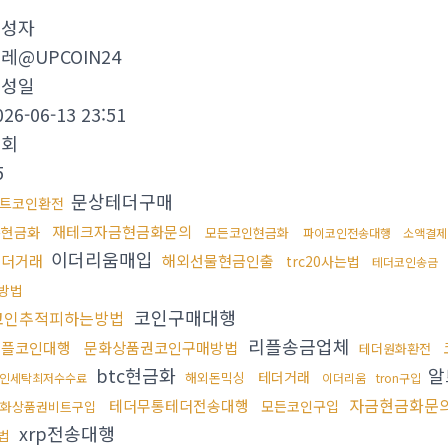
작성자
레@UPCOIN24
작성일
026-06-13 23:51
조회
5
문상테더구매
트코인환전
재테크자금현금화문의
돈현금화
모든코인현금화
파이코인전송대행
소액결제
이더리움매입
테더거래
해외선물현금인출
trc20사는법
테더코인송금
방법
코인구매대행
코인추적피하는방법
리플송금업체
리플코인대행
문화상품권코인구매방법
테더원화환전
btc현금화
알
테더거래
해외돈믹싱
인세탁최저수수료
이더리움
tron구입
자금현금화문
테더무통테더전송대행
모든코인구입
화상품권비트구입
xrp전송대행
법