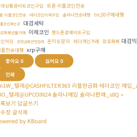
트론 리플코인전송
롯데상품권비트코인구입
trc20구매대행
솔라나전송대행
론 리플코인전송
테더코인이체구입
대검세탁
플코인파는곳
이체코인
핸드폰결제비트구입
상화폐선물거래
대검믹
돈믹싱문의
코인믹싱
테더개인거래
암호화폐
돈현금화안전업체
xrp구매
리플전송대행
좋아요
0
싫어요
0
인쇄
n1W_텔레@CASHFILTER365 리플현금화 테더코인 매입_
3O_텔레@UPCOIN24 솔라나매입 솔라나판매_s8Q
»
목록보기
답글쓰기
글수정
글삭제
owered by KBoard