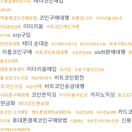
테더코인매입
핸드폰결제비트구입
tc현금화
코인구매대행
액결제코인구매방법
트론삽니다
이더리움사는곳
이더리움
비트코인개인거래
더트론현금화
xrp구입
외거래
테더 손대손
테더전송대행
국내거래소f
코인계좌이체구입
돈믹싱최저수수료
리플코인구매
usdt판매대행
비트코인송금대행
금은돈현금화
플코인대행
이더리움매입
대폰결제세탁
오다집
트론 리플코인전송
비트코인환전
플 모든코인구입
자금세탁문의
비트코인송금대행
비트코인구입
xrp구매
코인돈믹싱
카지노믹싱
테더트론구매대행
이더리움사는곳
중고오
금현금화
테더코인현금화
카드
든코인 고가매입
핸드폰결제현금화85%
자금현금화
테더전송대행
휴대폰결제코인구매방법
신용
더리움
세무조사피하는방법
리플매입
내거래소fds해결방법