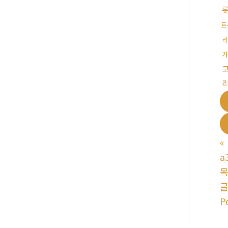
트
리
가
«
a
P