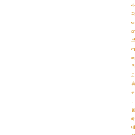
세
파
s
x
x
x
도
롯
비
비
테