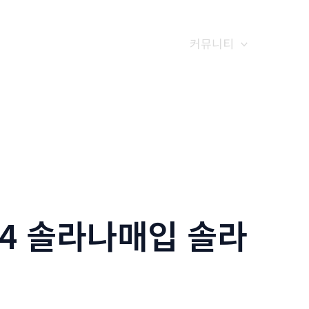
갤러리
전화예약
금문소식
커뮤니티
24 솔라나매입 솔라