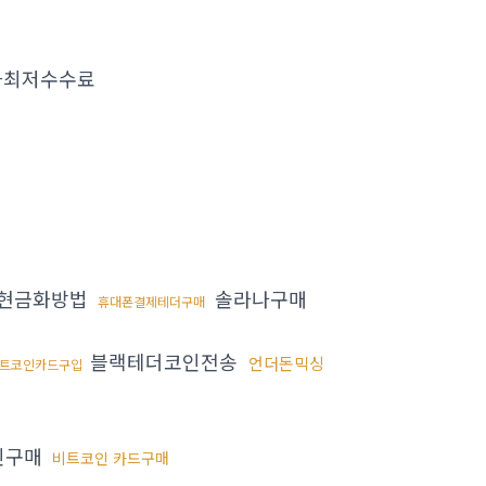
화최저수수료
현금화방법
솔라나구매
휴대폰결제테더구매
블랙테더코인전송
언더돈믹싱
트코인카드구입
인구매
비트코인 카드구매