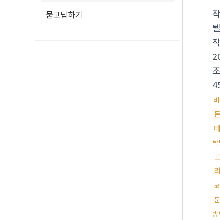
묻고답하기
텔
2
4
비
탁
코
문
방