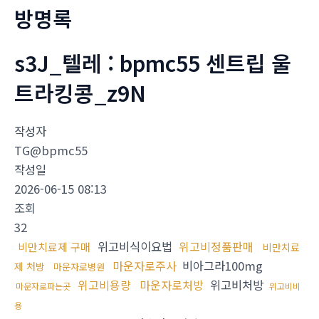
방명록
s3J_텔레 : bpmc55 센트립 울
트라킹콩_z9N
작성자
TG@bpmc55
작성일
2026-06-15 08:13
조회
32
위고비식이요법
위고비정품판매
비만치료제 구매
비만치료
마운자로주사
비아그라100mg
제 처방
마운자로병원
위고비용량
마운자로처방
위고비처방
마운자로파는곳
위고비비
용