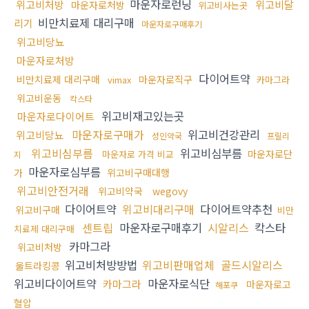
마운자로런닝
위고비처방
위고비달
마운자로처방
위고비사는곳
비만치료제 대리구매
리기
마운자로구매후기
위고비당뇨
마운자로처방
다이어트약
비만치료제 대리구매
마운자로직구
vimax
카마그라
위고비운동
칵스타
위고비재고있는곳
마운자로다이어트
마운자로구매가
위고비건강관리
위고비당뇨
성인약국
프릴리
위고비심부름
위고비심부름
마운자로단
마운자로 가격 비교
지
마운자로심부름
가
위고비구매대행
위고비안전거래
위고비약국
wegovy
다이어트약
위고비대리구매
다이어트약추천
위고비구매
비만
센트립
마운자로구매후기
시알리스
칵스타
치료제 대리구매
카마그라
위고비처방
위고비처방방법
위고비판매업체
골드시알리스
울트라킹콩
위고비다이어트약
마운자로식단
카마그라
마운자로고
해포쿠
혈압