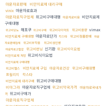
마운자로판매
비만치료제 대리구매
vinix
마운자로효과
마운자로직구업체
위고비구매대행
비만치료제
마운자로비용
구매대행
해포쿠
vimax
위고비용량
위고비다이어트
위고비당뇨
위고비구매
마운자로단가
비만치료제 구매대행
위고비정품판매
칵스타
마운
위고비부작용
위고비성인병
자로판매업체
신기환
위고비런닝
위고비식이요법
마운자로고혈압
위고비식이요법
비만치료제 처방
비만치료제 구매대행
비만치료제 구입
마운자로건강
위고비구매대행
위고비헬스
프릴리지
칵스타
위고비구매대행
비만치료제 대리구매
비아그라
마운자로직구업체
위고비약국가격
마운자로국내가
위고비구매가
격
마운자로직구업체