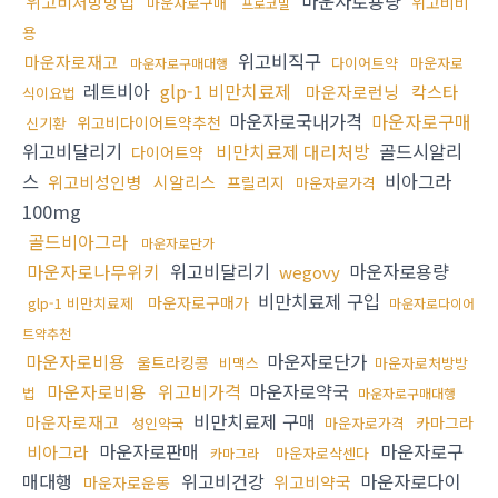
마운자로용량
위고비처방방법
위고비비
마운자로구매
프로코밀
용
위고비직구
마운자로재고
다이어트약
마운자로
마운자로구매대행
레트비아
glp-1 비만치료제
마운자로런닝
칵스타
식이요법
마운자로국내가격
마운자로구매
위고비다이어트약추천
신기환
위고비달리기
비만치료제 대리처방
골드시알리
다이어트약
스
비아그라
위고비성인병
시알리스
프릴리지
마운자로가격
100mg
골드비아그라
마운자로단가
마운자로나무위키
위고비달리기
마운자로용량
wegovy
비만치료제 구입
마운자로구매가
glp-1 비만치료제
마운자로다이어
트약추천
마운자로비용
마운자로단가
울트라킹콩
비맥스
마운자로처방방
마운자로비용
위고비가격
마운자로약국
법
마운자로구매대행
비만치료제 구매
마운자로재고
카마그라
성인약국
마운자로가격
마운자로판매
마운자로구
비아그라
마운자로삭센다
카마그라
매대행
위고비건강
마운자로다이
위고비약국
마운자로운동