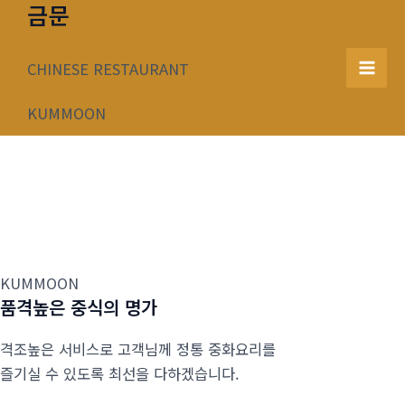
금문
콘
텐
츠
CHINESE RESTAURANT
Mai
로
건
KUMMOON
Men
너
뛰
기
KUMMOON
품격높은 중식의 명가
격조높은 서비스로 고객님께 정통 중화요리를
즐기실 수 있도록 최선을 다하겠습니다.