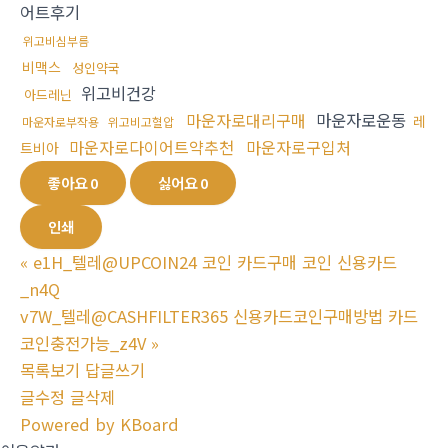
어트후기
위고비심부름
비맥스
성인약국
위고비건강
아드레닌
마운자로대리구매
마운자로운동
레
마운자로부작용
위고비고혈압
마운자로다이어트약추천
마운자로구입처
트비아
좋아요
0
싫어요
0
인쇄
«
e1H_텔레@UPCOIN24 코인 카드구매 코인 신용카드
_n4Q
v7W_텔레@CASHFILTER365 신용카드코인구매방법 카드
코인충전가능_z4V
»
목록보기
답글쓰기
글수정
글삭제
Powered by KBoard