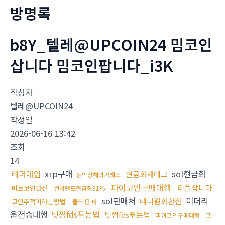
방명록
b8Y_텔레@UPCOIN24 밈코인
삽니다 밈코인팝니다_i3K
작성자
텔레@UPCOIN24
작성일
2026-06-16 13:42
조회
14
테더매입
xrp구매
sol현금화
현금화재테크
돈믹싱해외거래소
파이코인구매대행
리플삽니다
비트코인환전
컬쳐랜드현금화91%
sol판매처
이더리
태더원화환전
코인추적피하는방법
블테판매
움전송대행
빗썸fds푸는법
빗썸fds푸는법
파이코인구매대행
코