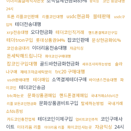
소액결제현금화85%
이더리움클레식사는곳
코인 송금대행
핑믹싱
24시
usdc현금화
블테판매
트론 리플코인판매
리플코인대행
usdc구
테더전송대행
입처
오다현금화
테더코인직거래
xrp전송대행
핸드폰결제코인구입
테더tron구입
잡코인판매
롯데상품권94%
문상현금화91%
이더리움전송대행
코인송금대리
자금믹싱
돈세탁해드립니다
파이코인구매대행
잡코인구입대행
골드바현금화현금화
솔라
세무조사피하는방법
trc20 구매대행
나구매
재테크자금세탁문의
소액결제테더구매
테더매입
usdt판매대행
바이낸스전송대행
파
테더코인송금
이코인
문화상품권매입
핸드폰결제매입
btc파는곳
국내거래소fds시간
문화상품권비트구입
탈세하는방법
국내거래
리플 모든코인현금화
소fds증빙
테더코인이체구입
코인구매사
카드코인충전업체
업비트코인추적
이트
자금믹싱
24시
이더리움 리플
파이코인사는곳
이더리움 리플