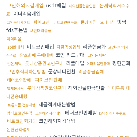
코인해외지갑매입
usdt매입
돈세탁최저수수
해외선물현금인출
이더리움매입
료
빗썸
파이코인
문상매입
오다믹싱
코인구매사이트
비트코인현금화
fds푸는법
코인대리송금
이더리움
비트코인매입
리플현금화
자금믹싱업체
sol판매처
코인세탁최저
코인 카드구매
암호화폐 구매대행
코인돈세탁
수수료
리플매입
핑현금화
롯데상품권코인구매
검돈세탁
이더리움현금화
문상테더전환
코인추적피하는방법
리플송금업체
파이코인판매
테더코인판매
해외선물현금인출
롯데상품권코인구매
테더무통 테
탈세돈세탁
더전송대행
세금적게내는방법
트론리플 전송대행
테더코인판매함
업비트코인추적
코인해외지갑매입
fx믹싱최저수수료
코인해외지갑매입
비트코인퀵거래
돈현금화업체