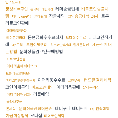
인 카드구매
테더송금업체
비트코인송금대
문상비트구입
돈세탁
대검믹싱
행
자금세탁
트론
코인송금대행 24시
테더tron구입
블테판매
리플코인판매
이더리움현금화
돈현금화수수료최저
테더코인직거
오다집수수료
테더돈현금화
래
세금적게내
코인이체구입
xrp구입
탈세돈믹싱
알트코인퀵거래
는방법
문화상품권코인구매방법
비트코인선물
이더리움메타마스크
트론 리플코인전송
이더리움수수료
핸드폰결제세탁
코인무통
재테크자금현금화문의
코인이체구입
이더리움판매
비트코인매입
탈세돈믹싱
리플매입
이더리움현금화
솔라나구매
테더구매 테더판매
문화상품권테더전송
xrp전송대행
돈세탁
오다집
자금믹싱업체
테더코인세탁