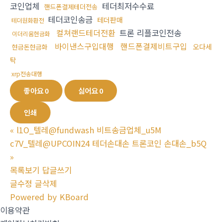
코인업체
테더최저수수료
핸드폰결제테더전송
테더코인송금
테더판매
테더원화환전
컬쳐랜드테더전환
트론 리플코인전송
이더리움현금화
바이낸스구입대행
핸드폰결제비트구입
오다세
현금돈현금화
탁
xrp전송대행
좋아요
0
싫어요
0
인쇄
«
l1O_텔레@fundwash 비트송금업체_u5M
c7V_텔레@UPCOIN24 테더손대손 트론코인 손대손_b5Q
»
목록보기
답글쓰기
글수정
글삭제
Powered by KBoard
이용약관