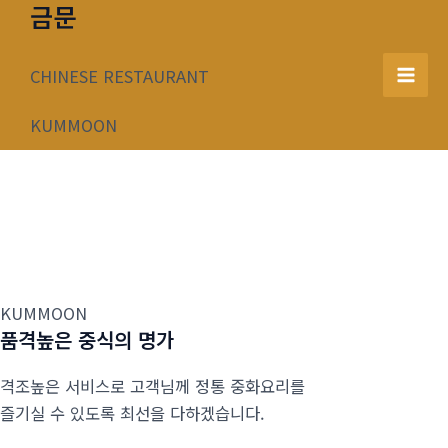
금문
콘
텐
츠
CHINESE RESTAURANT
Mai
로
건
KUMMOON
Men
너
뛰
기
KUMMOON
품격높은 중식의 명가
격조높은 서비스로 고객님께 정통 중화요리를
즐기실 수 있도록 최선을 다하겠습니다.