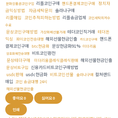
리플코인구매
정치자
핸드폰결제코인구매
문화상품권코인구입
금믹싱방법
자금세탁문의
솔라나구매
리플매입
코인추적피하는방법
리플송금업체
코인세탁최저수
수료
문상코인구매방법
테더코인직거래
테더돈
가상화폐선물거래
믹싱
해외선물현금인출
핸드폰
파이코인전송대행
카드코인구매
결제코인구매
문상현금화91%
btc현금화
이더리움
비트코인환전
암호화폐전송대행
문상테더구매
해외선물현금인출
이더리움클레식클레식판매
신용카드비트코인구매방법
문상비트구입
usdc판매
usdc현금화
비트코인선물
컬쳐랜드
솔라나구매
매입
코인 송금대행 24시
해외선물현금인출
좋아요
0
싫어요
0
인쇄