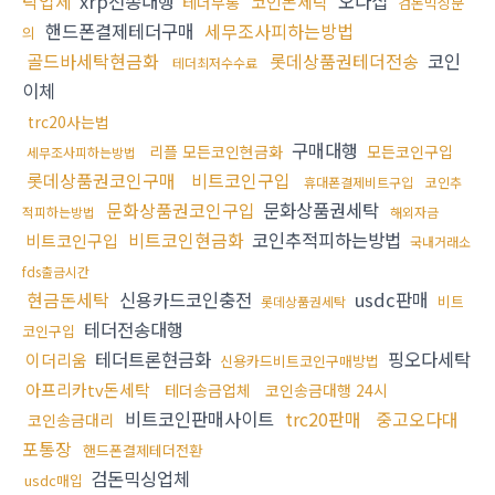
탁업체
xrp전송대행
오다집
코인돈세탁
테더무통
검돈믹싱문
핸드폰결제테더구매
세무조사피하는방법
의
골드바세탁현금화
롯데상품권테더전송
코인
테더최저수수료
이체
trc20사는법
구매대행
리플 모든코인현금화
모든코인구입
세무조사피하는방법
롯데상품권코인구매
비트코인구입
휴대폰결제비트구입
코인추
문화상품권코인구입
문화상품권세탁
적피하는방법
해외자금
비트코인현금화
코인추적피하는방법
비트코인구입
국내거래소
fds출금시간
현금돈세탁
신용카드코인충전
usdc판매
비트
롯데상품권세탁
테더전송대행
코인구입
테더트론현금화
핑오다세탁
이더리움
신용카드비트코인구매방법
아프리카tv돈세탁
테더송금업체
코인송금대행 24시
비트코인판매사이트
trc20판매
중고오다대
코인송금대리
포통장
핸드폰결제테더전환
검돈믹싱업체
usdc매입