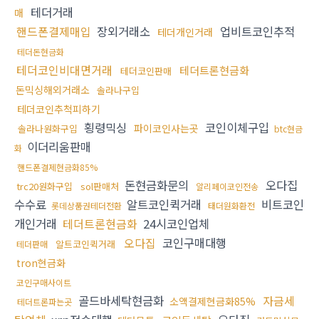
테더거래
매
핸드폰결제매입
장외거래소
업비트코인추적
테더개인거래
테더돈현금화
테더코인비대면거래
테더트론현금화
테더코인판매
돈믹싱해외거래소
솔라나구입
테더코인추척피하기
횡령믹싱
코인이체구입
파이코인사는곳
솔라나원화구입
btc현금
이더리움판매
화
핸드폰결제현금화85%
돈현금화문의
오다집
trc20원화구입
sol판매처
알리페이코인전송
수수료
알트코인퀵거래
비트코인
롯데상품권테더전환
태더원화환전
개인거래
테더트론현금화
24시코인업체
오다집
코인구매대행
알트코인퀵거래
테더판매
tron현금화
코인구매사이트
골드바세탁현금화
자금세
소액결제현금화85%
테더트론파는곳