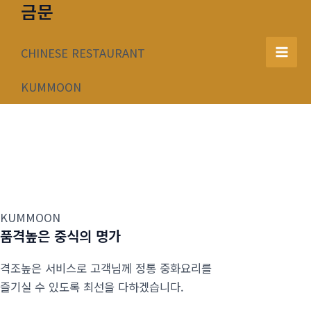
금문
콘
텐
츠
CHINESE RESTAURANT
Mai
로
건
KUMMOON
Men
너
뛰
기
KUMMOON
품격높은 중식의 명가
격조높은 서비스로 고객님께 정통 중화요리를
즐기실 수 있도록 최선을 다하겠습니다.