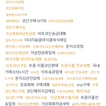
잡코인구입대행
코인원화구입
컬쳐랜드코인구매
코인구매사이트
비트코인전송대행
세탁재테크
코인이체구입
비트코인송금대행
가상화폐자금현금화
이더리움클레식클레식매입
알트코인구매
돈믹싱방법
바이낸스구입대행
신용카드코인구매방법
자금현금화업체
테더코인현금화
돈세탁당일정산
테더무통 테더전송대행
문상91%
비트코인구입
트론 리플코인판매
트론리플 전송대행
국내
거래소fds시간
비트송금업체
오다집
바이낸스전송대행
코인 카
돈믹싱안전업체
카드로코인구매하는법
드구매
트론리플전송대행
암호화폐 구매대행
xrp구매
비트
오다믹싱
세금적게내는방법
코인해외지갑매입
해외자금
코인개인거래
비트코인매입
trc20 구매
가상화폐선물거래
트론리플전
테더최저수수료
송업체
가상화폐자금세탁
테더코인판매함
솔라나매입 솔라나판