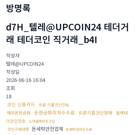
방명록
d7H_텔레@UPCOIN24 테더거
래 테더코인 직거래_b4I
작성자
텔레@UPCOIN24
작성일
2026-06-16 16:04
조회
18
코인 신용카드
트론 리플코인전송
돈현금화최저수수료
트론리플코인판매
해외돈현금화
블랙테
더코인전송
소액결제비트구입
돈세탁안전업체
코인구매대행
돈세탁최저수수료