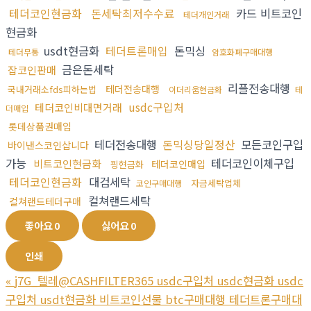
테더코인현금화
돈세탁최저수수료
카드 비트코인
테더개인거래
현금화
usdt현금화
테더트론매입
돈믹싱
테더무통
암호화폐구매대행
금은돈세탁
잡코인판매
리플전송대행
테더전송대행
국내거래소fds피하는법
이더리움현금화
테
usdc구입처
테더코인비대면거래
더매입
롯데상품권매입
테더전송대행
돈믹싱당일정산
모든코인구입
바이낸스코인삽니다
가능
테더코인이체구입
비트코인현금화
테더코인매입
핑현금화
테더코인현금화
대검세탁
자금세탁업체
코인구매대행
컬쳐랜드세탁
컬쳐랜드테더구매
좋아요
0
싫어요
0
인쇄
«
j7G_텔레@CASHFILTER365 usdc구입처 usdc현금화 usdc
구입처 usdt현금화 비트코인선물 btc구매대행 테더트론구매대