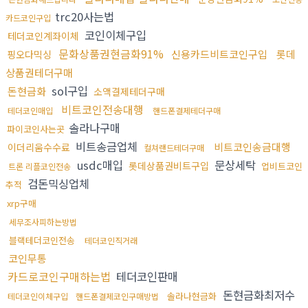
trc20사는법
카드코인구입
코인이체구입
테더코인계좌이체
문화상품권현금화91%
신용카드비트코인구입
롯데
핑오다믹싱
상품권테더구매
sol구입
돈현금화
소액결제테더구매
비트코인전송대행
테더코인매입
핸드폰결제테더구매
솔라나구매
파이코인사는곳
비트송금업체
비트코인송금대행
이더리움수수료
컬쳐랜드테더구매
usdc매입
문상세탁
롯데상품권비트구입
업비트코인
트론 리플코인전송
검돈믹싱업체
추적
xrp구매
세무조사피하는방법
블랙테더코인전송
테더코인직거래
코인무통
카드로코인구매하는법
테더코인판매
돈현금화최저수
솔라나현금화
테더코인이체구입
핸드폰결제코인구매방법