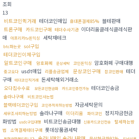
조회
13
비트코인퀵거래
테더코인매입
블테판매
휴대폰결제85%
트론구매
이더리움클레식클레식판
카드코인구매
테더수사기관
매
세탁재테크
아프리카tv돈믹싱
sol구입
btc파는곳
테더코인이체구입
알트코인구매
암호화폐 구매대행
암호화폐
코인돈믹싱
문상세탁
usdt매입
문상코인구매
테더
리플송금업체
중고오다
잡코인판매
구매
돈세탁해외거래소
테더코인직거래
테더코인송금
오다집수수료
모든코인현금화
카드코인충전가능
솔라나구매
비트코인사는법
자금세탁문의
블랙테더코인구입
코인추적피하는방법
솔라나구매
정치자금현금
이더리움
세무조사피하는방법
파이코인
화방법
비트코인송금대행
탈세하는방
usdc구입대행
신용카드코인전송
롯데상품권세탁
법
소액결제테더구매
솔라나매입 솔라나판매
문상현금화91%
돈현금화해드립니다
도난신용