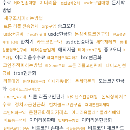
수료
이더리움
돈세탁
usdc구입대행
테더전송대행
돈현금화업체
방법
세무조사피하는방법
중고오다
트론 리플 전송업체
xrp구입
usdc현금화
문상비트코인구입
usdc현금화
리플코인판매
핸드폰결
환치기
카드코인구매
usdc전송대행
세탁재테크
롯데
제테더전송
해외자금
중고오다
테더송금업체
테더tron구입
상품권코인구매
비
이더리움수수료
btc현금화
트매입
테더코인추척피하기
코인추적피하는방법
트론 리플코인판매
테더코인현
테더tron구입
tron현금화
금화
모든코인현금
리플매입
돈세탁문의
이더리움매입
솔라나원화구입
화
신용카드코인구매방법
트론 리플코인판매
돈믹싱최저수
바이낸스전송대행
비트코인퀵거래
수료
정치자금현금화
컬쳐랜드코인구입
휴대폰결제세탁
돈현금화해외거래소
이더리움클레식클레식매입
코인원화구입
이더리움판매
이더리움현금화
비트송금업체
탈세하는방법
비트코인 손대손
비트코인 체크카드
컬쳐랜드테더전송
금은돈현금화