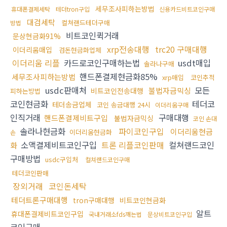
세무조사피하는방법
휴대폰결제세탁
테더tron구입
신용카드비트코인구매
대검세탁
컬쳐랜드테더구매
방법
비트코인퀵거래
문상현금화91%
xrp전송대행
trc20 구매대행
이더리움매입
검돈현금화업체
이더리움 리플
카드로코인구매하는법
usdt매입
솔라나구매
핸드폰결제현금화85%
세무조사피하는방법
xrp매입
코인추적
usdc판매처
모든
불법자금믹싱
비트코인전송대행
피하는방법
코인현금화
테더코
테더송금업체
코인 송금대행 24시
이더리움구매
인직거래
구매대행
핸드폰결제비트구입
불법자금믹싱
코인 손대
솔라나현금화
파이코인구입
이더리움현금
이더리움현금화
손
소액결제비트코인구입
트론 리플코인판매
컬쳐랜드코인
화
구매방법
usdc구입처
컬쳐랜드코인구매
테더코인판매
장외거래
코인돈세탁
테더트론구매대행
tron구매대행
비트코인현금화
알트
휴대폰결제비트코인구입
국내거래소fds깨는법
문상비트코인구입