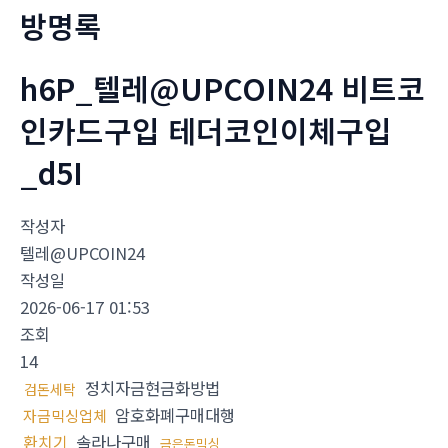
방명록
h6P_텔레@UPCOIN24 비트코
인카드구입 테더코인이체구입
_d5I
작성자
텔레@UPCOIN24
작성일
2026-06-17 01:53
조회
14
정치자금현금화방법
검돈세탁
암호화폐구매대행
자금믹싱업체
환치기
솔라나구매
금은돈믹싱