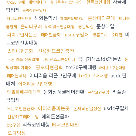
자금세
알트코인매입
trc20 구매
세탁재테크
휴대폰결제코인구입
탁업체
돈믹싱안전업체
해외돈믹싱
문상테더구매
테더코인판매함
테더송
휴대폰결제매입
문상매입
솔라나구매
핑돈믹싱
금업체
바이낸스전송대행
usdc구입처
비
파이코인사는곳
테더현금화
트론구매
오다집
트코인전송대행
신용카드코인충전
솔라나현금화
국내거래소fds깨는법
트론 리플 전송업체
바이낸스코인삽니다
돈
핑오다현금화
trc20구매대행
믹싱해외거래소
바이낸스구입대행
이더리움 리플코인구매
usdc판
trc20 구매대행
테더돈세탁
매처
이더리움구입대행
문화상품권테더전환
리플송
암호화폐구매대행
문상코인구입
금업체
이더리움파는곳
usdc구입처
모든코인현금화
돈세탁당일정산
해외돈현금화
신용카드테더구입
리플코인대행
테더코인매입
xrp구입
오다믹싱