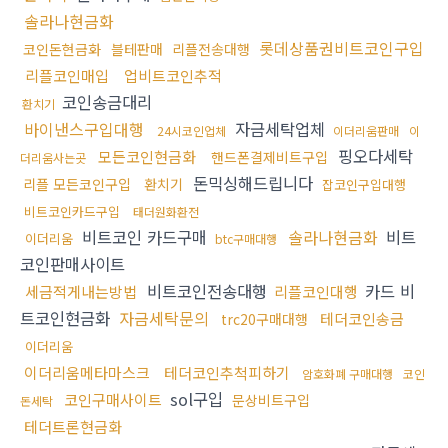
솔라나현금화
롯데상품권비트코인구입
코인돈현금화
블테판매
리플전송대행
리플코인매입
업비트코인추적
코인송금대리
환치기
바이낸스구입대행
자금세탁업체
24시코인업체
이더리움판매
이
핑오다세탁
모든코인현금화
핸드폰결제비트구입
더리움사는곳
돈믹싱해드립니다
리플 모든코인구입
환치기
잡코인구입대행
비트코인카드구입
태더원화환전
비트코인 카드구매
솔라나현금화
비트
이더리움
btc구매대행
코인판매사이트
비트코인전송대행
카드 비
세금적게내는방법
리플코인대행
트코인현금화
자금세탁문의
테더코인송금
trc20구매대행
이더리움
이더리움메타마스크
테더코인추척피하기
암호화폐 구매대행
코인
sol구입
코인구매사이트
문상비트구입
돈세탁
테더트론현금화