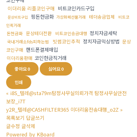
코인구매
이더리움 리플코인구매
비트코인카드구입
핑돈현금화
테더송금업체
가상화폐선물거래
비트코
문상비트구입
인퀵거래
정치자금세탁
문상테더전환
돈현금화
비트코인송금대행
빗썸코인추적
정치자금믹싱방법
문상
국내거래소fds피하는법
핸드폰결제매입
코인구매
코인현금직거래
이더리움판매
좋아요
0
싫어요
0
인쇄
«
i8S_텔레@sta79m탐정사무실의뢰가격 탐정사무실안전
보장_i7T
y2R_텔레@CASHFILTER365 이더리움전송대행_o2Z
»
목록보기
답글쓰기
글수정
글삭제
Powered by KBoard