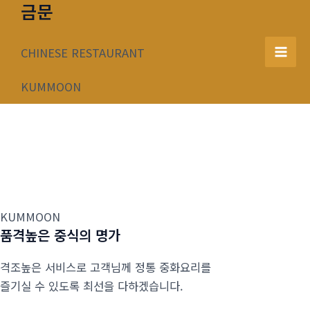
금문
콘
텐
츠
CHINESE RESTAURANT
Mai
로
건
KUMMOON
Men
너
뛰
기
KUMMOON
품격높은 중식의 명가
격조높은 서비스로 고객님께 정통 중화요리를
즐기실 수 있도록 최선을 다하겠습니다.