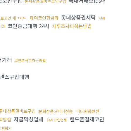
든코인구입
국내거래소fds해
문화상품권비트코인구입
롯데상품권세탁
테더코인현금화
비트코인 체크카드
신용
코인송금대행 24시
세무조사피하는방법
거래
더거래
코인추적피하는방법
낸스구입대행
롯데상품권비트구입
문화상품권테더전송
테더원화환전
자금믹싱업체
핸드폰결제코인
탁방법
24시코인업체
척피하기