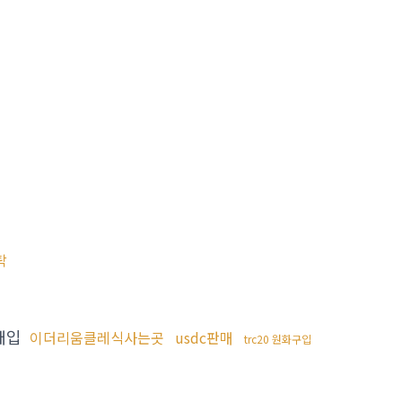
탁
매입
이더리움클레식사는곳
usdc판매
trc20 원화구입