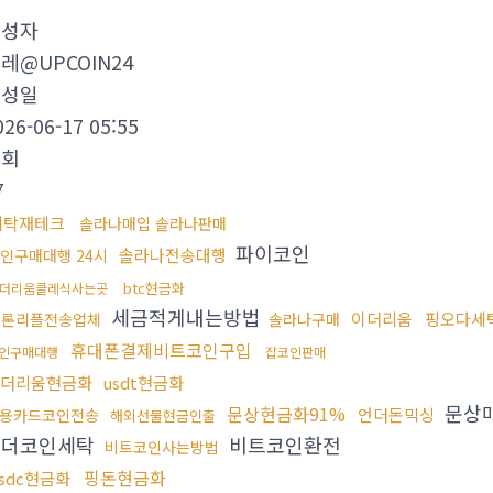
작성자
레@UPCOIN24
작성일
026-06-17 05:55
조회
7
세탁재테크
솔라나매입 솔라나판매
파이코인
솔라나전송대행
인구매대행 24시
btc현금화
더리움클레식사는곳
세금적게내는방법
이더리움
핑오다세
트론리플전송업체
솔라나구매
휴대폰결제비트코인구입
인구매대행
잡코인판매
더리움현금화
usdt현금화
문상
문상현금화91%
언더돈믹싱
용카드코인전송
해외선물현금인출
테더코인세탁
비트코인환전
비트코인사는방법
핑돈현금화
usdc현금화