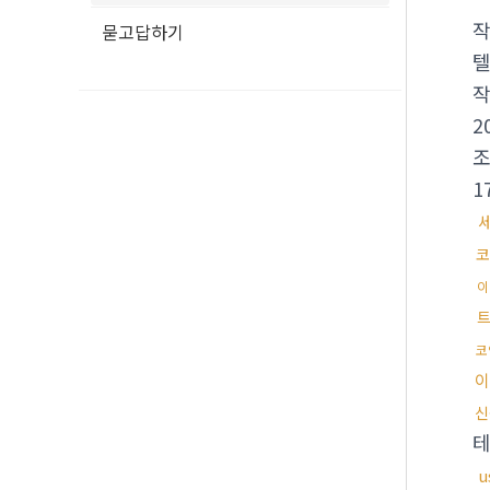
묻고답하기
텔
2
1
코
이
코
이
신