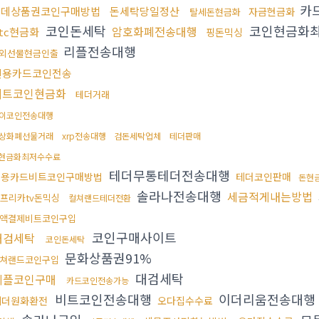
카
롯데상품권코인구매방법
돈세탁당일정산
자금현금화
탈세돈현금화
코인돈세탁
코인현금화
암호화폐전송대행
tc현금화
핑돈믹싱
리플전송대행
외선물현금인출
신용카드코인전송
비트코인현금화
테더거래
이코인전송대행
상화폐선물거래
xrp전송대행
검돈세탁업체
테더판매
x현금화최저수수료
테더무통테더전송대행
신용카드비트코인구매방법
테더코인판매
돈현
솔라나전송대행
세금적게내는방법
프리카tv돈믹싱
컬쳐랜드테더전환
액결제비트코인구입
코인구매사이트
대검세탁
코인돈세탁
문화상품권91%
쳐랜드코인구입
대검세탁
리플코인구매
카드코인전송가능
비트코인전송대행
이더리움전송대행
테더원화환전
오다집수수료