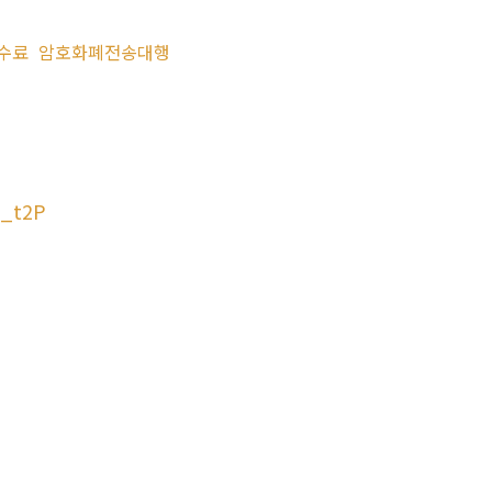
수료
암호화폐전송대행
_t2P