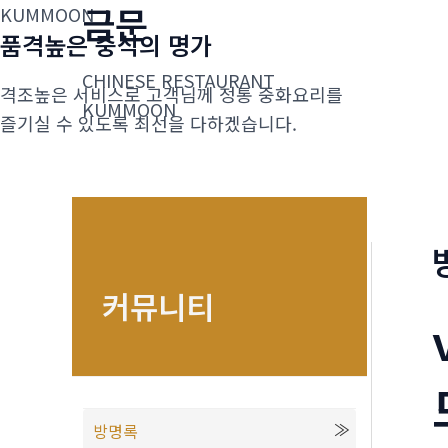
금문
콘
KUMMOON
품격높은 중식의 명가
텐
츠
CHINESE RESTAURANT
격조높은 서비스로 고객님께 정통 중화요리를
로
KUMMOON
즐기실 수 있도록 최선을 다하겠습니다.
건
너
뛰
기
커뮤니티
방명록