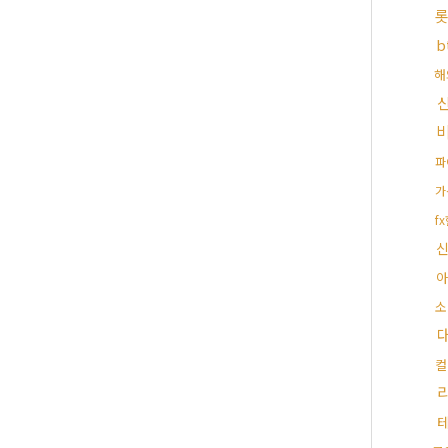
b
해
파
가
f
아
소
컬