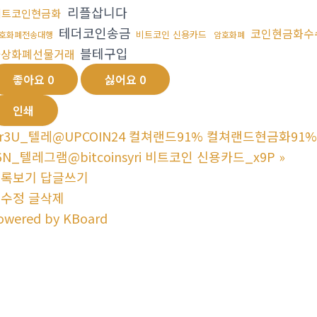
리플삽니다
비트코인현금화
테더코인송금
코인현금화수
비트코인 신용카드
호화폐전송대행
암호화폐
블테구입
가상화폐선물거래
좋아요
0
싫어요
0
인쇄
r3U_텔레@UPCOIN24 컬쳐랜드91% 컬쳐랜드현금화91%
6N_텔레그램@bitcoinsyri 비트코인 신용카드_x9P
»
목록보기
답글쓰기
글수정
글삭제
owered by KBoard