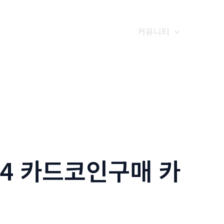
갤러리
전화예약
금문소식
커뮤니티
24 카드코인구매 카