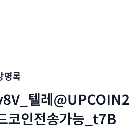
회사소개
메뉴소개
금문
방명록
v8V_텔레@UPCOIN
드코인전송가능_t7B