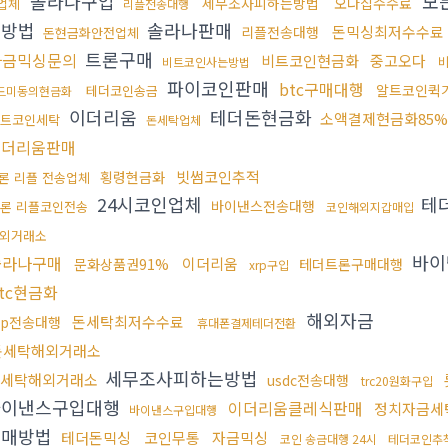
솔라나구입
모
세무조사피하는방법
오다집수수료
업체
리플전송대행
결방법
솔라나판매
돈믹싱최저수수료
리플전송대행
돈현금화안전업체
트론구매
자금믹싱문의
비트코인현금화
중고오다
비트코인사는방법
파이코인판매
btc구매대행
알트코인퀵
테더코인송금
드미동의현금화
이더리움
테더돈현금화
소액결제현금화85%
트코인세탁
돈세탁업체
이더리움판매
빗썸코인추적
횡령현금화
론 리플 전송업체
24시코인업체
테
바이낸스전송대행
론 리플코인전송
코인해외지갑매입
외거래소
바이
솔라나구매
이더리움
문화상품권91%
테더트론구매대행
xrp구입
tc현금화
해외자금
돈세탁최저수수료
rp전송대행
휴대폰결제테더전환
돈세탁해외거래소
세무조사피하는방법
세탁해외거래소
usdc전송대행
trc20원화구입
바이낸스구입대행
이더리움클레식판매
정치자금세
바이낸스구입대행
구매방법
테더돈믹싱
코인무통
자금믹싱
코인 송금대행 24시
테더코인추