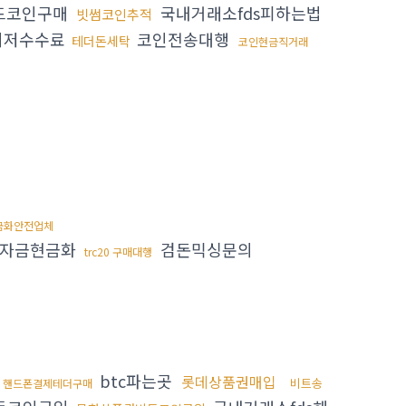
드코인구매
국내거래소fds피하는법
빗썸코인추적
최저수수료
코인전송대행
테더돈세탁
코인현금직거래
금화안전업체
자금현금화
검돈믹싱문의
trc20 구매대행
btc파는곳
롯데상품권매입
비트송
핸드폰결제테더구매