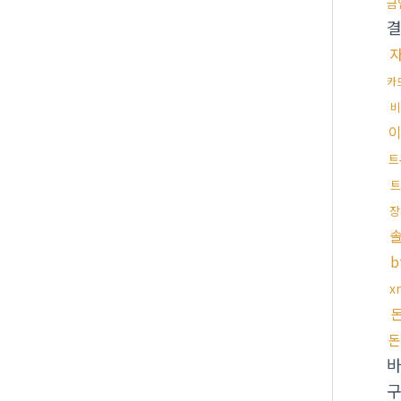
금
카
비
트
트
장
b
x
돈