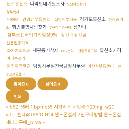
전주흥신소
나락보내기뒷조사
도난차량찾기
청부업자
경기도흥신소
안양심부름센터
살인청부비용
신분증위
누명벗기
행방불명사람찾기
상간녀
조
부산심부름센터
심부름센터의뢰위험성0%
상간녀상간남
일본밀항가격
재판증거삭제
흥신소가격
과거기록조사
cctv분석
선불유심구입
아이폰찾기
탐정사무실전국탐정사무실
범죄이력열람
마산심부름센터
안
양심부름센터
좋아요
0
싫어요
0
인쇄
«
b5Z_텔레 : bpmc55 시알리스 시알리스20mg_w2C
w1J_텔레@UPCOIN24 핸드폰결제코인구매방법 핸드폰결
제테더구매_m5W
»