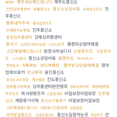
해주세요해드립니다
제주도흥신소
름센터
흥신소상담비용
전
안양심부름센터
후불흥신소
유흥업소조사
주흥신소
통화내역추적
중국밀항가격
진주흥신소
인생망치는방법
김해심부름센터
춘천심부름센터
환치기
몸캠피싱협박해결
cctv조작
인생망가뜨리는법
고민해결해드립니다
탐정사무실디시
신분증위조
신분증위
흥신소상담비용
몸캠피싱
조
cctv분석
마사지조사
네이버해킹
협박받고있을때해결
청부
카톡해킹
학력조사
업체브로커
학교폭력
용인흥신소
진도흥신소
흥신소24시상담
재산열람
심부름센터완전범죄
말못할고민해결
채권차량찾
청부업자가격
회사평판조작
비밀보장비밀보장
진주흥
아주는곳
신분증위조
신소
재판증거삭제
비밀보장비밀보장
흥신소이용후기
고민해결해드립니다
사람찾기전문업체
일본밀항
흥신소일잘하는곳
안
어려운일흥신소
강원도흥신소
자금추적