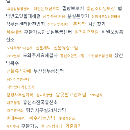
결
밀항브로커
협
흥신소비밀보장
떼인돈재산조회
후불심부름센터
박받고있을때해결
분실폰찾기
청부폭행비용
탐정사무실상담비용
심부름센터완전범죄
돈세탁
사람찾기
전주심부름센터
후불가능한곳심부름센터
비밀보장흥
범죄이력열람
복수대행
신소
선불유심구입
신분세탁
도와주세요해결사
도와주세요해결사
상간
흥신소안전보장
수원심부름센터
cctv분석
남복수
부산심부름센터
선불유심판매
용인심부름센터
나락보내기뒷조사
말못할고민해결
탐정사무실가격
참교육방법
cctv분석
흥신소전국흥신소
대포통장
탐정사무실24시상담
대구흥신소
복수하는방법
휴대폰해킹
후불흥신소
후불가능
가출찾기
중국밀항가격
계좌추적