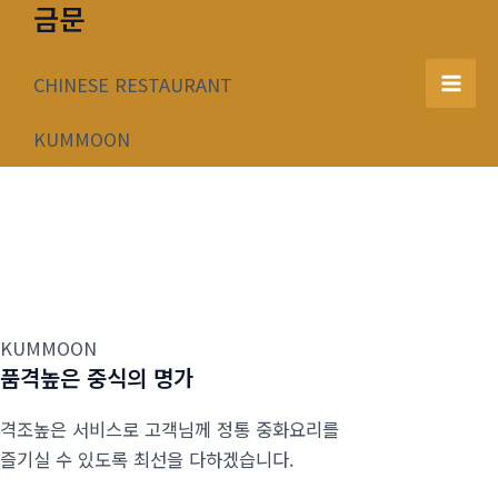
금문
콘
텐
츠
CHINESE RESTAURANT
Mai
로
건
KUMMOON
Men
너
뛰
기
KUMMOON
품격높은 중식의 명가
격조높은 서비스로 고객님께 정통 중화요리를
즐기실 수 있도록 최선을 다하겠습니다.