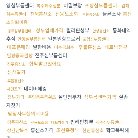
양심부름센터
비밀보장
포항심부름센터
복수해주실분
김해
신용도조회
불륜조사
진해흥신소
흥신
심부름센터
후불흥신소
소의뢰비용
청부업체가격
필리핀청부
통화내역
공주심부름센터
안성흥신소
추적
일본밀항브로커
안양심부름센터
포항심부름센터
대포폰매입
밀항비용
후불흥신소
배트남청부
미수금회수
진주심부름센터
밀항중국밀항
협박받고있어요
진주흥신소
신상털기
후불흥신소
네이버해킹
사건조작
살인청부자
심부름센터가격
실종
청부가격
주민등록증위조
자찾기
탐정사무실의뢰비용
핀리핀청부
경주흥신소
청주심부름센터
신용도조회
대포차찾기
흥신소가격
조선족청부
학교폭력해
상간남복수
천안흥신소