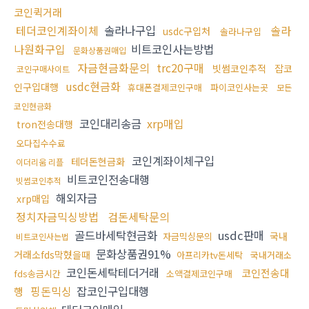
코인퀵거래
테더코인계좌이체
솔라나구입
솔라
usdc구입처
솔라나구입
나원화구입
비트코인사는방법
문화상품권매입
자금현금화문의
trc20구매
빗썸코인추적
잡코
코인구매사이트
usdc현금화
인구입대행
휴대폰결제코인구매
파이코인사는곳
모든
코인현금화
코인대리송금
xrp매입
tron전송대행
오다집수수료
코인계좌이체구입
테더돈현금화
이더리움 리플
비트코인전송대행
빗썸코인추적
해외자금
xrp매입
정치자금믹싱방법
검돈세탁문의
골드바세탁현금화
usdc판매
국내
자금믹싱문의
비트코인사는법
문화상품권91%
거래소fds막혔을때
아프리카tv돈세탁
국내거래소
코인돈세탁테더거래
코인전송대
fds송금시간
소액결제코인구매
핑돈믹싱
잡코인구입대행
행