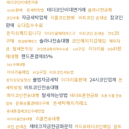
테더코인비대면거래
테더코인비대면거래
솔라나현금화
usdc판매
돈세탁방법
자금세탁업체
잡코인
리플코인판매
비트코인 손대손
코인무통
판매
오다집수수료
돈믹싱해드립니다
trc20
이더리움메타마스크
비트코인 손대손
구매
솔라나전송대행
코인해외지갑매입
해외자
현금화재테크
usdt판
탈세돈믹싱
이더리움
금
sol구입
코인현금화최저수수료
매대행
핸드폰결제85%
btc구매대행
이더리움매입
xrp구입
비트코인사는법
불법자금세탁
이더리움판매
24시코인업체
돈
돈믹싱당일정산
비트코인전송대행
세탁방법
탈세하는방법
파이코인전송대행
테더트론현금화
트론 리플 전송
돈세탁해외거래소
문화상품권테더구매
업체
휴대폰결제코인구매방법
리플전송대행
이더리움전송대행
재테크자금현금화문의
카드로테더코인매입
알트
코인 손대손