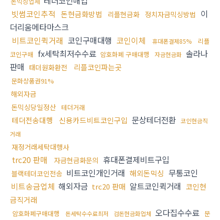
테더코인매입
돈믹싱업체
빗썸코인추적
이
돈현금화방법
리플현금화
정치자금믹싱방법
더리움메타마스크
비트코인퀵거래
코인구매대행
코인이체
리플
휴대폰결제85%
fx세탁최저수수료
솔라나
코인구매
암호화폐 구매대행
자금현금화
판매
리플코인파는곳
태더원화환전
문화상품권91%
해외자금
돈믹싱당일정산
테더거래
문상테더전환
테더전송대행
신용카드비트코인구입
코인현금직
거래
재정거래세탁대행사
trc20 판매
휴대폰결제비트구입
자금현금화문의
비트코인개인거래
무통코인
해외돈믹싱
블랙테더코인전송
비트송금업체
해외자금
알트코인퀵거래
trc20 판매
코인현
금직거래
오다집수수료
암호화폐구매대행
문
돈세탁수수료최저
검돈현금화업체