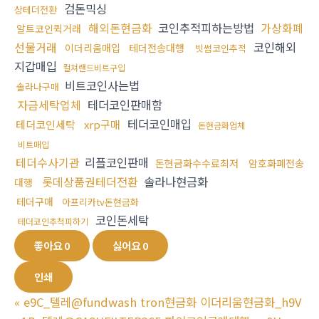
검돈믹싱
상테더전환
해외돈현금화
코인추적피하는방법
가상화폐
알트코인퀵거래
선물거래
코인해외
이더리움매입
테더전송대행
빗썸코인추적
지갑매입
컬쳐랜드비트구입
비트코인사는법
솔라나구매
자금세탁업체
테더코인판매함
테더코인매입
테더코인세탁
xrp구매
돈현금화업체
비트매입
테더수사기관
리플코인판매
돈현금화수수료최저
암호화폐전송
롯데상품권테더전환
솔라나현금화
대행
테더구매
아프리카tv돈현금화
코인돈세탁
테더코인추척피하기
좋아요
0
싫어요
0
인쇄
«
e9C_텔레@fundwash tron현금화 이더리움현금화_h9V