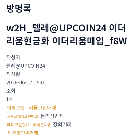
방명록
w2H_텔레@UPCOIN24 이더
리움현금화 이더리움매입_f8W
작성자
텔레@UPCOIN24
작성일
2026-06-17 15:01
조회
14
리플코인대행
이체코인
돈믹싱업체
카드로테더코인매입
장외거래
테더코인판매
테더돈믹싱
알트코인퀵거래