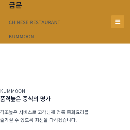
금문
콘
텐
츠
CHINESE RESTAURANT
Mai
로
건
KUMMOON
Men
너
뛰
기
KUMMOON
품격높은 중식의 명가
격조높은 서비스로 고객님께 정통 중화요리를
즐기실 수 있도록 최선을 다하겠습니다.