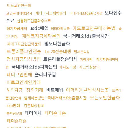
비트코인현금화
오다집수
재테크자금세탁문의
코인구매대행24시
국내거래소fds출금시간
수료
신용카드현금화수수료
usdc매입
카드로코인구매하는법
정치자금세탁
테더대리송금
솔
재테크자금세탁문의
국내거래소fds출금시간
라나매입
핑오다현금화
재테크자금현금화문의
트론리플코인전송
trc20전송대행
탈세돈믹싱
정치자금믹싱방법
트론리플전송업체
횡령세탁
정치자금세탁방
국내거래소fds피하는법
카지노믹싱
자금믹싱문의
법
테더코인판매
솔라나구입
비트코인개인거래
장외거래
비트매입
이더리움클레식사는곳
해외자금
트론리
모든코인현금화
국내거래소fds출금시간
탈세하는방법
플전송업체
xrp판매
검돈믹싱업체
테더이체
테더손대손
돈믹싱문의
테더손대손