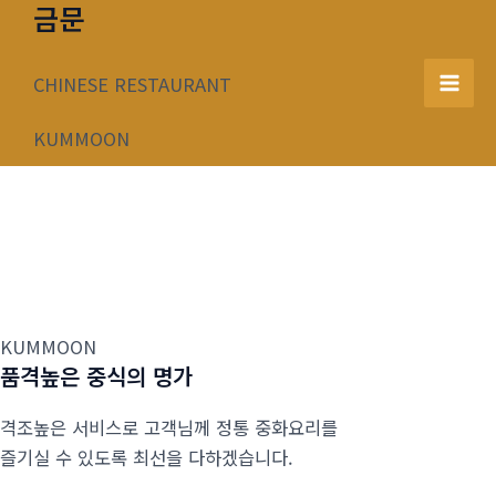
금문
콘
텐
츠
CHINESE RESTAURANT
Mai
로
건
KUMMOON
Men
너
뛰
기
KUMMOON
품격높은 중식의 명가
격조높은 서비스로 고객님께 정통 중화요리를
즐기실 수 있도록 최선을 다하겠습니다.