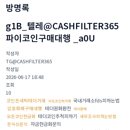
방명록
g1B_텔레@CASHFILTER365
파이코인구매대행 _a0U
작성자
TG@CASHFILTER365
작성일
2026-06-17 18:48
조회
10
코인돈세탁테더거래
국내거래소fds피하는법
비트코인퀵거래
암호화폐구매대행
테더원화환전
테더판매
테더코인추척피하기
모든코인현금화
세무조사피하는방법
자금현금화문의
돈믹싱문의