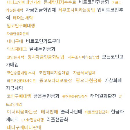
비트코인현금화
돈세탁최저수수료
테더코인비대면거래
아프리
자금현금화업체
업비트코인추
세무조사피하는방법
카tv돈세탁
적
테더돈세탁
밈코인구매대행
자금현금화문의
비트코인카드구매
테더구매
탈세돈현금화
믹싱재테크
모든코인고
정치자금현금화방법
코인돈세탁
세무조사피하는방법
가매입
코인해외지갑매입
자금세탁업체
코인송금대행24시
핑오다현금화
가상화폐
중고오다대포통장
비트코인판매사이트
자금세탁
금은돈현금화
태더원화환전
코인구매대행
돈현금화당일정산
알
트코인매입
이더리움파는곳
테더판매
솔라나판매
현금화
비트코인현금화
재테크
리플현금화
usdc전송대행
테더구매테더판매