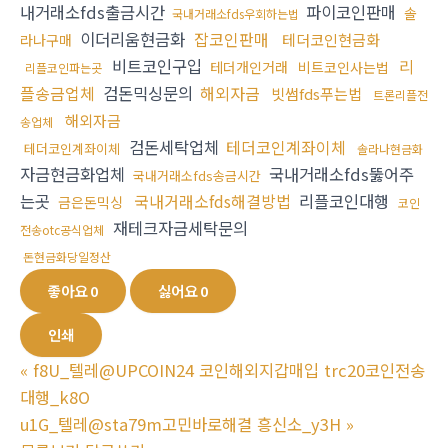
내거래소fds출금시간
파이코인판매
솔
국내거래소fds우회하는법
이더리움현금화
잡코인판매
테더코인현금화
라나구매
비트코인구입
리
테더개인거래
비트코인사는법
리플코인파는곳
플송금업체
검돈믹싱문의
해외자금
빗썸fds푸는법
트론리플전
해외자금
송업체
검돈세탁업체
테더코인계좌이체
테더코인계좌이체
솔라나현금화
자금현금화업체
국내거래소fds뚫어주
국내거래소fds송금시간
는곳
국내거래소fds해결방법
리플코인대행
금은돈믹싱
코인
재테크자금세탁문의
전송otc공식업체
돈현금화당일정산
좋아요
0
싫어요
0
인쇄
«
f8U_텔레@UPCOIN24 코인해외지갑매입 trc20코인전송
대행_k8O
u1G_텔레@sta79m고민바로해결 흥신소_y3H
»