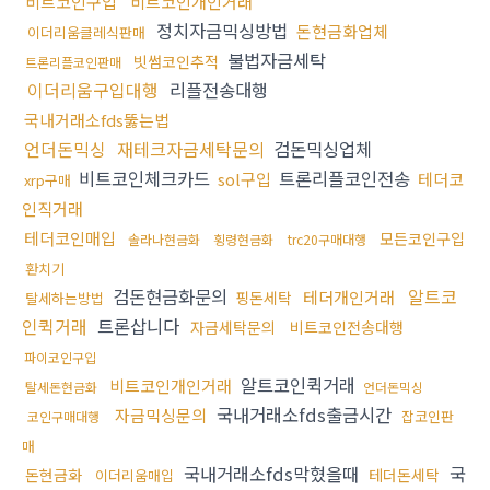
비트코인구입
비트코인개인거래
정치자금믹싱방법
돈현금화업체
이더리움클레식판매
불법자금세탁
빗썸코인추적
트론리플코인판매
이더리움구입대행
리플전송대행
국내거래소fds뚫는법
언더돈믹싱
재테크자금세탁문의
검돈믹싱업체
비트코인체크카드
트론리플코인전송
sol구입
테더코
xrp구매
인직거래
테더코인매입
모든코인구입
솔라나현금화
횡령현금화
trc20구매대행
환치기
검돈현금화문의
알트코
테더개인거래
핑돈세탁
탈세하는방법
인퀵거래
트론삽니다
자금세탁문의
비트코인전송대행
파이코인구입
알트코인퀵거래
비트코인개인거래
탈세돈현금화
언더돈믹싱
국내거래소fds출금시간
자금믹싱문의
잡코인판
코인구매대행
매
국내거래소fds막혔을때
국
돈현금화
테더돈세탁
이더리움매입