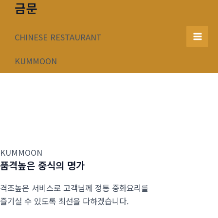
금문
콘
텐
츠
CHINESE RESTAURANT
Mai
로
건
KUMMOON
Men
너
뛰
기
KUMMOON
품격높은 중식의 명가
격조높은 서비스로 고객님께 정통 중화요리를
즐기실 수 있도록 최선을 다하겠습니다.