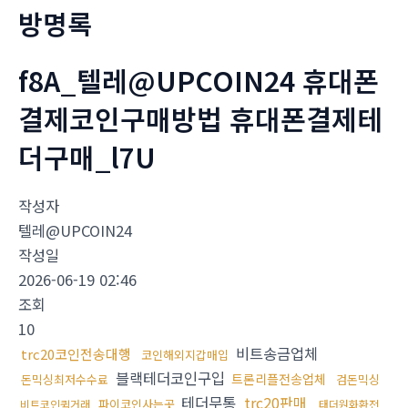
방명록
f8A_텔레@UPCOIN24 휴대폰
결제코인구매방법 휴대폰결제테
더구매_l7U
작성자
텔레@UPCOIN24
작성일
2026-06-19 02:46
조회
10
비트송금업체
trc20코인전송대행
코인해외지갑매입
블랙테더코인구입
트론리플전송업체
돈믹싱최저수수료
검돈믹싱
테더무통
trc20판매
파이코인사는곳
비트코인퀵거래
태더원화환전