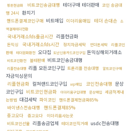
테더구매 테더판매
비트코인송금대행
코인 송금대
핑돈현금화
환치기
행 24시
비트매입
테더 손대손
핸드폰결제코인구매
이더리움매입
소
액결제테더전환
국내거래소fds출금시간
리플현금화
국내거래소fds시간
돈믹싱
정치자금세탁
언더돈세탁
리플코인
오다집
돈믹싱해외거래소
판매
테더원화환전
도난신용카드코인구입
비트코인송금대행
블테판매
비트코인환전
리플 모든코인구입
트론리플 전송대행
리플전송대행
알트코인구매
자금믹싱문의
리플현금화
컬쳐랜드코인구입
코인전송대행
문상
xrp매입
코인구입
비트코인현금화
세금적게내
이더리움구입대행
문상매입
대검세탁
파이코인
는방법
핸드폰결제현금화85%
핸드폰결제85%
바이낸스전송대행
중고오다
중고오다
이더리움사는곳
리플송금업체
usdc전송대행
비트코인선물
테더코인직거래