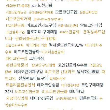
usdc현금화
암호화폐구매대행
모든코인구입
리플코인파는곳
돈현금화방법
롯데상품권테더전환
비트코인퀵거래
솔라나현금화 sol현금화
tron현금화
비트코인카드구입
알트코인매입
리플 잡코인판매
암호화폐 구매대행
usdc현금화
돈믹싱해드립
코인원화구입
니다
문화상품권코인구매방법
컬쳐랜드현금화91%
이더리움 리플
테더최저수
알트코인구매
비트코인현금화
수료
이더리움현금화
파이코인구입
코인믹싱
돈현금화문의
코인현금화수수료
잡코인구입대행
리플코인
테더코인이체구입
비트코인 신용카드
탈세하는방법
파
판매
이코인
컬쳐랜드비트구입
탈세돈세탁
트론리플전송업체
테더코인송금
코인구매대행
테더전송대행
24시
비트코인현금화
테더매입
비트코인현금화
자금믹싱업체
테더tron구입
핑돈현금화
돈
소액결제비트구입
믹싱최저수수료