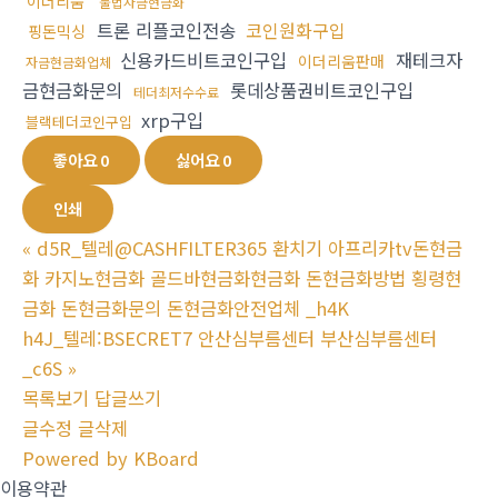
이더리움
불법자금현금화
트론 리플코인전송
코인원화구입
핑돈믹싱
신용카드비트코인구입
재테크자
이더리움판매
자금현금화업체
금현금화문의
롯데상품권비트코인구입
테더최저수수료
xrp구입
블랙테더코인구입
좋아요
0
싫어요
0
인쇄
«
d5R_텔레@CASHFILTER365 환치기 아프리카tv돈현금
화 카지노현금화 골드바현금화현금화 돈현금화방법 횡령현
금화 돈현금화문의 돈현금화안전업체 _h4K
h4J_텔레:BSECRET7 안산심부름센터 부산심부름센터
_c6S
»
목록보기
답글쓰기
글수정
글삭제
Powered by KBoard
이용약관