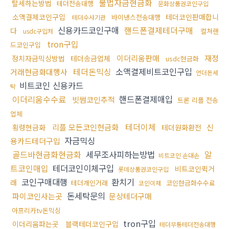
불법자금현금화
탈세하는방법
테더전송대행
문화상품권코인구입
소액결제코인구입
테더코인판매합니
바이낸스전송대행
테더수사기관
신용카드코인구매
핸드폰결제테더구매
다
컬쳐랜
usdc구입처
tron구입
드코인구입
이더리움판매
재정
정치자금믹싱방법
테더송금업체
usdc현금화
테더돈믹싱
소액결제비트코인구입
거래현금화대행사
언더돈세
비트코인 신용카드
탁
이더리움수수료
핸드폰결제매입
빗썸코인추적
트론 리플 전송
업체
테더이체
리플 모든코인현금화
신
횡령현금화
테더원화환전
자금믹싱
용카드테더구입
골드바현금화현금화
세무조사피하는방법
알
비트코인 손대손
트코인매입
테더코인이체구입
비트코인퀵거
롯데상품권코인구입
코인구매대행
환치기
래
테더개인거래
코인현금화수수료
코인이체
돈세탁문의
파이코인사는곳
문상테더구매
아프리카tv돈믹싱
tron구입
이더리움파는곳
블랙테더코인구입
테더무통테더전송대행