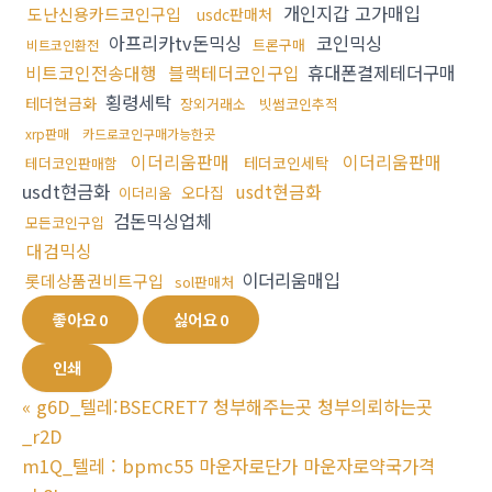
개인지갑 고가매입
도난신용카드코인구입
usdc판매처
아프리카tv돈믹싱
코인믹싱
트론구매
비트코인환전
비트코인전송대행
블랙테더코인구입
휴대폰결제테더구매
횡령세탁
테더현금화
장외거래소
빗썸코인추적
xrp판매
카드로코인구매가능한곳
이더리움판매
이더리움판매
테더코인세탁
테더코인판매함
usdt현금화
usdt현금화
오다집
이더리움
검돈믹싱업체
모든코인구입
대검믹싱
이더리움매입
롯데상품권비트구입
sol판매처
좋아요
0
싫어요
0
인쇄
«
g6D_텔레:BSECRET7 청부해주는곳 청부의뢰하는곳
_r2D
m1Q_텔레 : bpmc55 마운자로단가 마운자로약국가격