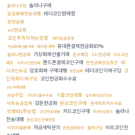
솔라나구매
솔라나구입
테더코인판매함
암호화폐전송대행
핑현금화
sol현금화
코인추적피하는방법
테더송금업체
휴대폰결제현금화85%
테더돈세탁
가상화폐선물거래
가상화폐선물거래
솔라나현금화
문상매입
btc현금화
비트코인
핸드폰결제코인구매
테
돈현금화당일정산
매입
비트코인현금화
암호화폐 구매대행
테더코인이체구입
코
더코인송금
핑현금화
인계좌이체구입
코인현금화수수료
btc구매대행
xrp구입
리플코인대행
이더리움수수료
알리페이코인전송
검돈현금화
문상코인구매
비트송금업체
돈세탁최저수수료
빗썸fds푸는법
카드코인구매
솔라나
코인전송대행
자금믹싱문의
전송대행
문상코인구매방법
자금세탁문의
비트코인전
이더리움판매
블테구입
돈현금화문의