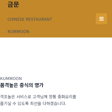
금문
콘
텐
츠
CHINESE RESTAURANT
Mai
로
건
KUMMOON
Men
너
뛰
기
KUMMOON
품격높은 중식의 명가
격조높은 서비스로 고객님께 정통 중화요리를
즐기실 수 있도록 최선을 다하겠습니다.