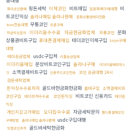
송대행
핑돈세탁
이체코인
비트매입
비
암호화폐구매대행
파이코인판매
트코인믹싱
솔라나매입 솔라나판매
문화상품권테더전환
무통코인
tron전송대행
트론구매
이더리움수수료
자금현금화업체
문화
무통코인
자금믹싱문의
상품권비트구입
휴대폰결제매입
테더코인이체구입
tron구매
대행
usdc구입처
테더송금업체
리플송금업체
이더리움매입
문상비트코인구입
솔라나구매
이더리움메타마스
소액결제비트구입
코인 송금대행 24시
크
신용카드코인전송
검돈세탁업체
골드바현금화현금화
돈믹싱수수료최저
블테구입
소액결제비트
비트코인 신용카드
코인구입
코인돈믹싱
테더최저수수료
테더돈
믹싱
오다집수수료
자금세탁문의
개인지갑고가매입
핸드폰결제코인
usdc구입대행
구매방법
솔라나매입 솔라나판매
골드바세탁현금화
빗썸코인추적