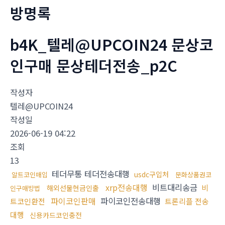
방명록
b4K_텔레@UPCOIN24 문상코
인구매 문상테더전송_p2C
작성자
텔레@UPCOIN24
작성일
2026-06-19 04:22
조회
13
테더무통 테더전송대행
usdc구입처
알트코인매입
문화상품권코
xrp전송대행
비트대리송금
비
해외선물현금인출
인구매방법
파이코인판매
파이코인전송대행
트코인환전
트론리플 전송
대행
신용카드코인충전