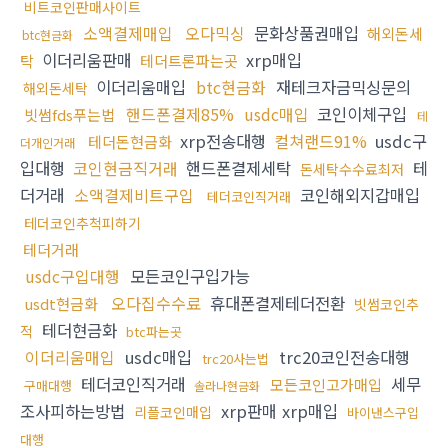
비트코인판매사이트
소액결제매입
오다믹싱
문화상품권매입
해외돈세
btc현금화
이더리움판매
xrp매입
탁
테더트론파는곳
이더리움매입
btc현금화
재테크자금믹싱문의
해외돈세탁
핸드폰결제85%
usdc매입
코인이체구입
빗썸fds푸는법
테
xrp전송대행
컬쳐랜드91%
usdc구
테더돈현금화
더개인거래
입대행
코인현금직거래
핸드폰결제세탁
테
돈세탁수수료최저
더거래
소액결제비트구입
코인해외지갑매입
테더코인직거래
테더코인추척피하기
테더거래
usdc구입대행
모든코인구입가능
오다집수수료
휴대폰결제테더전환
usdt현금화
빗썸코인추
테더현금화
적
btc파는곳
이더리움매입
usdc매입
trc20코인전송대행
trc20사는법
테더코인직거래
세무
모든코인고가매입
구매대행
솔라나현금화
조사피하는방법
xrp판매 xrp매입
리플코인매입
바이낸스구입
대행