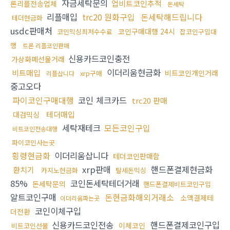
자금세탁문의
업비트코인추적
론리플전송업체
돈세탁
리플매입
trc20 원화구입
돈세탁해드립니다
테더현금화
usdc판매처
코인구매대행 24시
코인믹싱최저수수료
잡코인구입대
행
트론 리플코인판매
신용카드코인충전
가상화폐선물거래
이더리움현금화
비트매입
비트코인개인거래
xrp구매
리플삽니다
중고오다
파이코인구매대행
코인 체크카드
trc20 판매
테더매입
대검믹싱
세탁재테크
모든코인구입
비트코인전송대행
파이코인사는곳
횡령현금화
이더리움삽니다
테더코인판매함
xrp판매
핸드폰결제현금화
환치기
카지노현금화
탈세돈믹싱
85%
코인돈세탁테더거래
돈세탁문의
핸드폰결제비트코인구입
알트코인구매
돈현금화해외거래소
소액결제테
이더리움파는곳
코인이체구입
더전환
신용카드코인전송
핸드폰결제코인구입
이체코인
비트코인선물