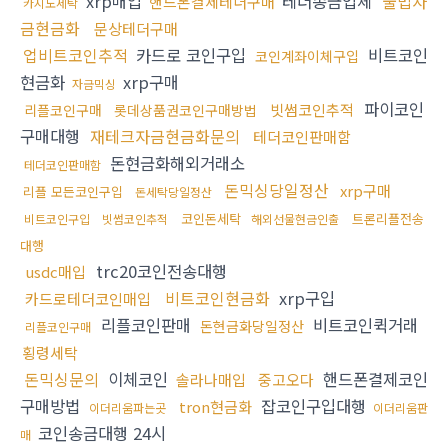
xrp매입
테더송금업체
불법자
핸드폰결제테더구매
카지노세탁
금현금화
문상테더구매
업비트코인추적
카드로 코인구입
비트코인
코인계좌이체구입
현금화
xrp구매
자금믹싱
파이코인
빗썸코인추적
리플코인구매
롯데상품권코인구매방법
구매대행
재테크자금현금화문의
테더코인판매함
돈현금화해외거래소
테더코인판매함
돈믹싱당일정산
xrp구매
리플 모든코인구입
돈세탁당일정산
코인돈세탁
트론리플전송
비트코인구입
빗썸코인추적
해외선물현금인출
대행
trc20코인전송대행
usdc매입
비트코인현금화
xrp구입
카드로테더코인매입
리플코인판매
비트코인퀵거래
돈현금화당일정산
리플코인구매
횡령세탁
돈믹싱문의
이체코인
핸드폰결제코인
솔라나매입
중고오다
구매방법
잡코인구입대행
tron현금화
이더리움파는곳
이더리움판
코인송금대행 24시
매