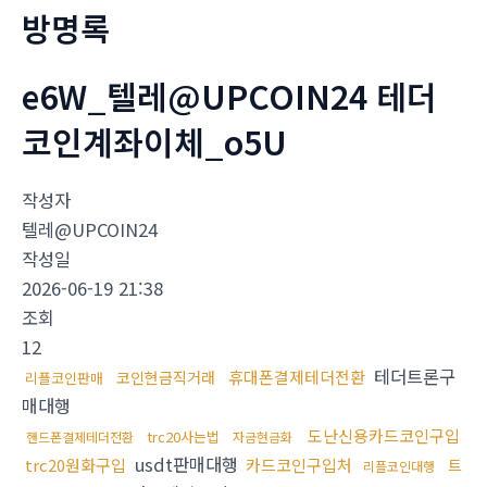
방명록
e6W_텔레@UPCOIN24 테더
코인계좌이체_o5U
작성자
텔레@UPCOIN24
작성일
2026-06-19 21:38
조회
12
테더트론구
휴대폰결제테더전환
코인현금직거래
리플코인판매
매대행
도난신용카드코인구입
trc20사는법
핸드폰결제테더전환
자금현금화
usdt판매대행
trc20원화구입
카드코인구입처
트
리플코인대행