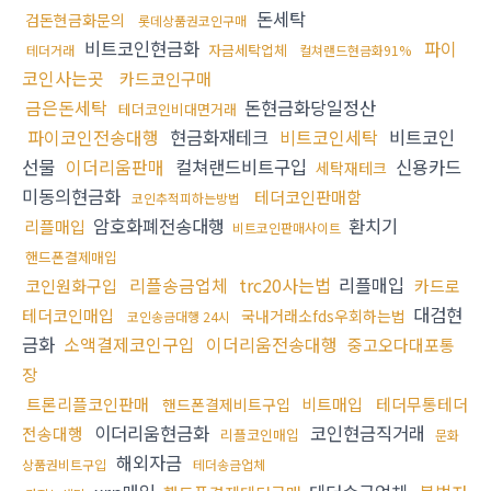
돈세탁
검돈현금화문의
롯데상품권코인구매
비트코인현금화
파이
자금세탁업체
테더거래
컬쳐랜드현금화91%
코인사는곳
카드코인구매
금은돈세탁
돈현금화당일정산
테더코인비대면거래
파이코인전송대행
현금화재테크
비트코인세탁
비트코인
선물
이더리움판매
컬쳐랜드비트구입
신용카드
세탁재테크
미동의현금화
테더코인판매함
코인추적피하는방법
암호화폐전송대행
환치기
리플매입
비트코인판매사이트
핸드폰결제매입
리플송금업체
trc20사는법
리플매입
코인원화구입
카드로
대검현
테더코인매입
국내거래소fds우회하는법
코인송금대행 24시
금화
소액결제코인구입
이더리움전송대행
중고오다대포통
장
트론리플코인판매
비트매입
테더무통테더
핸드폰결제비트구입
이더리움현금화
코인현금직거래
전송대행
리플코인매입
문화
해외자금
상품권비트구입
테더송금업체