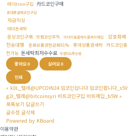
카드코인구매
테더tron구입
휴대폰결제코인구입
자금믹싱
테더돈세탁
암호화폐
문상코인구매
빗썸코인추적
이더리움클레식클레식매입
전송대행
롯데상품권세탁
카드코인충
문화상품권현금화91%
돈세탁최저수수료
전가능
빗썸fds푸는법
좋아요
0
싫어요
0
인쇄
«
k0L_텔레@UPCOIN24 밈코인삽니다 밈코인팝니다_s5V
g2I_텔래@bitcoinsyri 비트코인구입 비트매입_b5W
»
목록보기
답글쓰기
글수정
글삭제
Powered by KBoard
이용약관