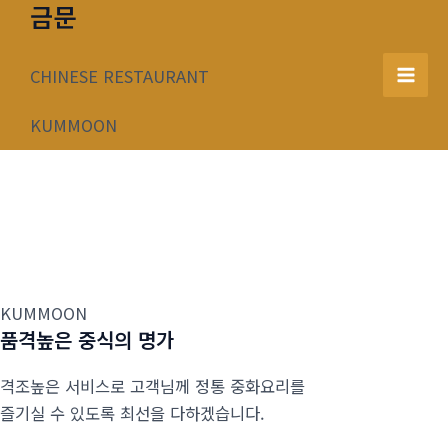
금문
콘
텐
츠
CHINESE RESTAURANT
Mai
로
건
KUMMOON
Men
너
뛰
기
KUMMOON
품격높은 중식의 명가
격조높은 서비스로 고객님께 정통 중화요리를
즐기실 수 있도록 최선을 다하겠습니다.