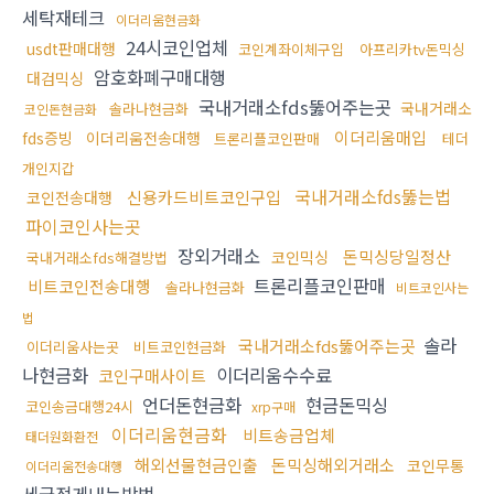
세탁재테크
이더리움현금화
24시코인업체
usdt판매대행
코인계좌이체구입
아프리카tv돈믹싱
암호화폐구매대행
대검믹싱
국내거래소fds뚫어주는곳
국내거래소
솔라나현금화
코인돈현금화
이더리움매입
fds증빙
이더리움전송대행
트론리플코인판매
테더
개인지갑
국내거래소fds뚫는법
신용카드비트코인구입
코인전송대행
파이코인사는곳
장외거래소
돈믹싱당일정산
코인믹싱
국내거래소fds해결방법
트론리플코인판매
비트코인전송대행
솔라나현금화
비트코인사는
법
솔라
국내거래소fds뚫어주는곳
이더리움사는곳
비트코인현금화
나현금화
이더리움수수료
코인구매사이트
언더돈현금화
현금돈믹싱
코인송금대행24시
xrp구매
이더리움현금화
비트송금업체
태더원화환전
해외선물현금인출
돈믹싱해외거래소
코인무통
이더리움전송대행