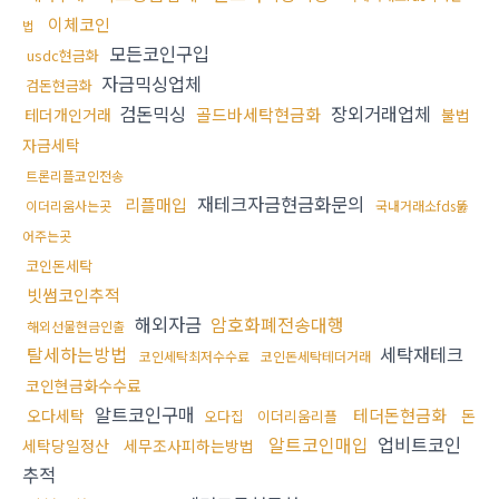
이체코인
법
모든코인구입
usdc현금화
자금믹싱업체
검돈현금화
검돈믹싱
장외거래업체
골드바세탁현금화
테더개인거래
불법
자금세탁
트론리플코인전송
재테크자금현금화문의
리플매입
이더리움사는곳
국내거래소fds뚫
어주는곳
코인돈세탁
빗썸코인추적
해외자금
암호화폐전송대행
해외선물현금인출
탈세하는방법
세탁재테크
코인세탁최저수수료
코인돈세탁테더거래
코인현금화수수료
알트코인구매
테더돈현금화
오다세탁
돈
오다집
이더리움리플
알트코인매입
업비트코인
세탁당일정산
세무조사피하는방법
추적