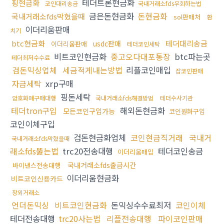
테더트론현금화
핑현금화
코인대리송금
국내거래소fds우회하는법
금은돈현금화
돈현금화
국내거래소fds막혔을때
sol판매처
환
이더리움판매
치기
btc현금화
테더대리송금
usdc판매
이더리움판매
테더코인세탁
비트코인현금화
중고오다대포통장
btc파는곳
테더최저수수료
검돈믹싱업체
세금적게내는방법
리플코인매입
잡코인판매
자금세탁
xrp구매
핑돈세탁
암호화폐구매대행
국내거래소fds해결방법
테더수사기관
테더tron구입
해외돈현금화
모든코인구입가능
코인원화구입
코인이체구입
검돈현금화업체
코인현금직거래
국내거
국내거래소fds막혔을때
래소fds뚫는법
trc20전송대행
테더코인송금
이더리움매입
국내거래소fds출금시간
바이낸스전송대행
이더리움현금화
비트코인신용카드
장외거래소
언더돈믹싱
비트코인현금화
돈믹싱수수료최저
코인이체
테더전송대행
trc20사는법
리플전송대행
파이코인판매