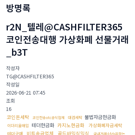
방명록
r2N_텔레@CASHFILTER365
코인전송대행 가상화폐 선물거래
_b3T
작성자
TG@CASHFILTER365
작성일
2026-06-21 07:45
조회
16
코인돈세탁
불법자금현금화
대검세탁
코인전송otc공식업체
테더현금화
카지노현금화
가상화폐자금세탁
이더리움매입
비트송금업체
골드바믹싱믹싱
테더구매
국내거래소fds피하는