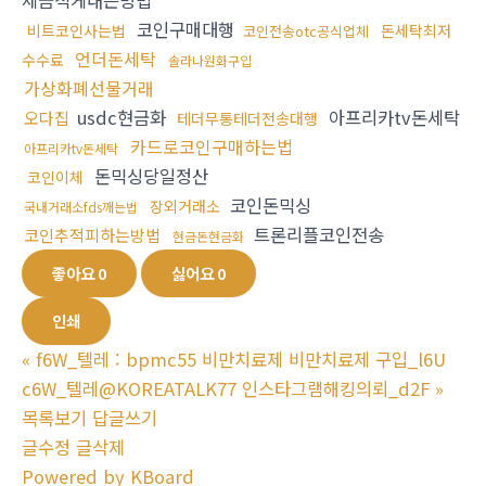
세금적게내는방법
코인구매대행
비트코인사는법
돈세탁최저
코인전송otc공식업체
언더돈세탁
수수료
솔라나원화구입
가상화폐선물거래
usdc현금화
아프리카tv돈세탁
오다집
테더무통테더전송대행
카드로코인구매하는법
아프리카tv돈세탁
돈믹싱당일정산
코인이체
코인돈믹싱
장외거래소
국내거래소fds깨는법
트론리플코인전송
코인추적피하는방법
현금돈현금화
좋아요
0
싫어요
0
인쇄
«
f6W_텔레 : bpmc55 비만치료제 비만치료제 구입_l6U
c6W_텔레@KOREATALK77 인스타그램해킹의뢰_d2F
»
목록보기
답글쓰기
글수정
글삭제
Powered by KBoard