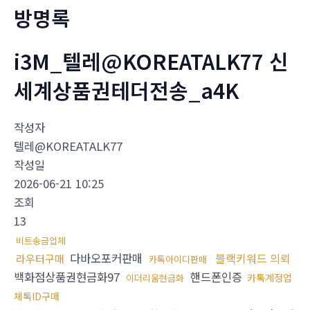
방명록
i3M_텔레@KOREATALK77 신
세계상품권테더전송_a4K
작성자
텔레@KOREATALK77
작성일
2026-06-21 10:25
조회
13
비트송금업체
다바오포커판매
블랙키워드 의뢰
라우터구매
카톡아이디판매
백화점상품권현금화97
핸드폰인증
카톡계정업
이더리움현금화
체톡ID구매