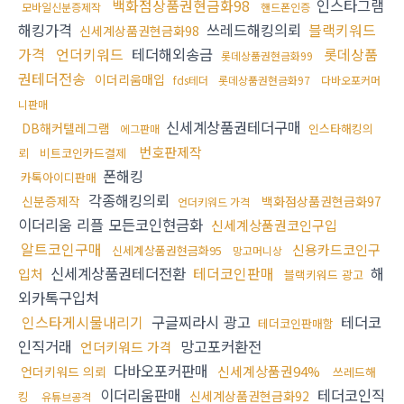
백화점상품권현금화98
인스타그램
모바일신분증제작
핸드폰인증
해킹가격
쓰레드해킹의뢰
블랙키워드
신세계상품권현금화98
가격
언더키워드
테더해외송금
롯데상품
롯데상품권현금화99
권테더전송
이더리움매입
fds테더
롯데상품권현금화97
다바오포커머
니판매
신세계상품권테더구매
DB해커텔레그램
인스타해킹의
에그판매
번호판제작
뢰
비트코인카드결제
폰해킹
카톡아이디판매
각종해킹의뢰
신분증제작
백화점상품권현금화97
언더키워드 가격
이더리움 리플 모든코인현금화
신세계상품권코인구입
알트코인구매
신용카드코인구
신세계상품권현금화95
망고머니상
신세계상품권테더전환
테더코인판매
해
입처
블랙키워드 광고
외카톡구입처
인스타게시물내리기
구글찌라시 광고
테더코
테더코인판매함
인직거래
망고포커환전
언더키워드 가격
다바오포커판매
신세계상품권94%
언더키워드 의뢰
쓰레드해
이더리움판매
테더코인직
신세계상품권현금화92
킹
유튜브공격