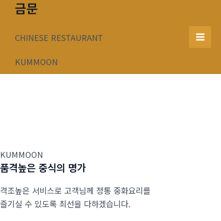
금문
콘
텐
츠
CHINESE RESTAURANT
Mai
로
건
KUMMOON
Men
너
뛰
기
KUMMOON
품격높은 중식의 명가
격조높은 서비스로 고객님께 정통 중화요리를
즐기실 수 있도록 최선을 다하겠습니다.