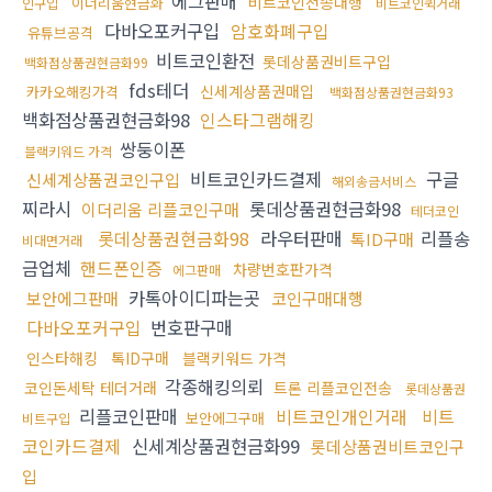
에그판매
비트코인전송대행
이더리움현금화
인구입
비트코인퀵거래
다바오포커구입
암호화폐구입
유튜브공격
비트코인환전
롯데상품권비트구입
백화점상품권현금화99
fds테더
신세계상품권매입
카카오해킹가격
백화점상품권현금화93
백화점상품권현금화98
인스타그램해킹
쌍둥이폰
블랙키워드 가격
비트코인카드결제
구글
신세계상품권코인구입
해외송금서비스
찌라시
롯데상품권현금화98
이더리움 리플코인구매
테더코인
롯데상품권현금화98
라우터판매
리플송
톡ID구매
비대면거래
금업체
핸드폰인증
차량번호판가격
에그판매
카톡아이디파는곳
보안에그판매
코인구매대행
다바오포커구입
번호판구매
인스타해킹
톡ID구매
블랙키워드 가격
각종해킹의뢰
코인돈세탁 테더거래
트론 리플코인전송
롯데상품권
리플코인판매
비트코인개인거래
비트
보안에그구매
비트구입
코인카드결제
신세계상품권현금화99
롯데상품권비트코인구
입