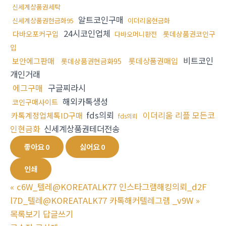
신세계상품권세탁
알트코인구매
신세계상품권현금화95
이더리움현금화
24시코인업체
다바오포커구입
롯데상품권코인구
다바오머니환전
입
비트코인
보안에그판매
롯데상품권매입
롯데상품권현금화95
개인거래
에그구매
구글찌라시
해외카톡생성
코인구매사이트
fds의뢰
이더리움 리플 모든코
카톡계정업체톡ID구매
fds의뢰
인현금화
신세계상품권테더전송
좋아요
0
싫어요
0
인쇄
«
c6W_텔레@KOREATALK77 인스타그램해킹의뢰_d2F
l7D_텔레@KOREATALK77 카톡해커텔레그램 _v9W
»
목록보기
답글쓰기