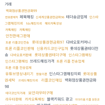
거래
백화점상품권현금화99
페북해킹
테더송금업체
인스타
신세계상품권현금화96
번호판제작
그램해킹의뢰
fds해킹의뢰
해외카톡생성
카톡해킹
카톡해킹
안전한에그판매
롯데상품권현금화97
다바오포커머니
트론 리플코인전송
트론 리플코인판매
신용카드코인구입처
롯데상품권테더전
송
롯데상품권테더구매
인스타그램해킹
다바오포커판매
쓰레드해킹가격
인스타그램해킹
트론 리플 전송업체
트론 리플 전송업체
유튜브영상내리기
인스타그램해킹의뢰
롯데상품
쌍둥이폰
권세탁
리플코인매입
백화점상품권현금화
쓰레드해킹의뢰
98
보안라우터구매
테더코인직거래
블랙키워드 광고
라우터판매
카카오톡해킹
이더리움 리플 모든코