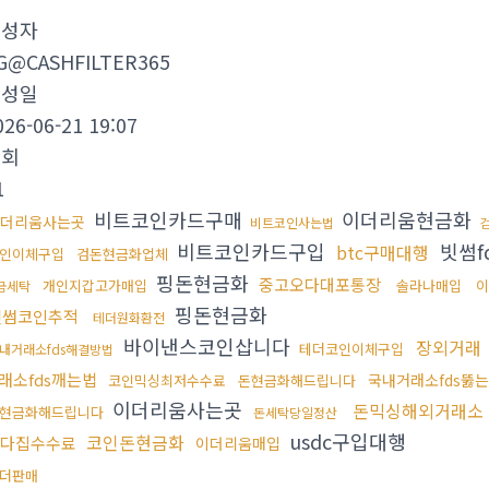
작성자
G@CASHFILTER365
작성일
026-06-21 19:07
조회
1
비트코인카드구매
이더리움현금화
더리움사는곳
비트코인사는법
비트코인카드구입
빗썸f
btc구매대행
인이체구입
검돈현금화업체
핑돈현금화
중고오다대포통장
개인지갑고가매입
솔라나매입
이
금세탁
핑돈현금화
빗썸코인추적
테더원화환전
바이낸스코인삽니다
장외거래
테더코인이체구입
내거래소fds해결방법
래소fds깨는법
국내거래소fds뚫
코인믹싱최저수수료
돈현금화해드립니다
이더리움사는곳
돈믹싱해외거래소
현금화해드립니다
돈세탁당일정산
usdc구입대행
코인돈현금화
다집수수료
이더리움매입
더판매