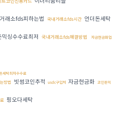
이더리움리플
비트코인신용카드
거래소fds피하는법
언더돈세탁
국내거래소fds시간
돈믹싱수수료최저
국내거래소fds해결방법
자금현금화업
돈세탁최저수수료
빗썸코인추적
자금현금화
는방법
usdc구입처
코인돈믹
핑오다세탁
료