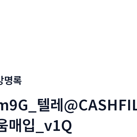
회사소개
메뉴소개
금문
방명록
m9G_텔레@CASHFIL
움매입_v1Q