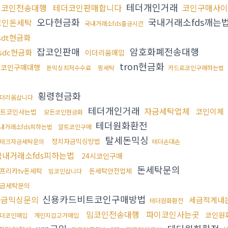
테더개인거래
밈코인전송대행
테더코인판매합니다
코인구매사이
오다현금화
국내거래소fds깨는
코인돈세탁
국내거래소fds출금시간
sdt현금화
잡코인판매
암호화폐전송대행
sdc현금화
이더리움매입
tron현금화
밈코인구매대행
돈믹싱최저수수료
핑세탁
카드로코인구매하는법
체
횡령현금화
더리움삽니다
테더개인거래
자금세탁업체
코인이체
트코인사는법
모든코인현금화
테더원화환전
내거래소fds피하는법
알트코인구매
탈세돈믹싱
정치자금믹싱방법
테크자금세탁문의
테더손대손
국내거래소fds피하는법
24시코인구매
돈세탁문의
프리카tv돈세탁
돈세탁안전업체
밈코인삽니다
금세탁문의
신용카드비트코인구매방법
자금믹싱문의
세금적게내
테더원화환전
밈코인전송대행
파이코인사는곳
코인원
더코인매입
개인지갑고가매입