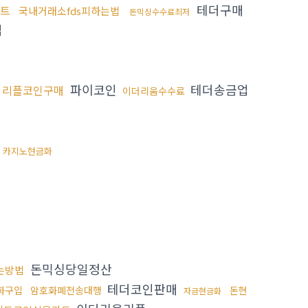
테더구매
트
국내거래소fds피하는법
돈믹싱수수료최저
법
파이코인
테더송금업
리플코인구매
이더리움수수료
카지노현금화
돈믹싱당일정산
는방법
테더코인판매
화구입
암호화폐전송대행
돈현
자금현금화