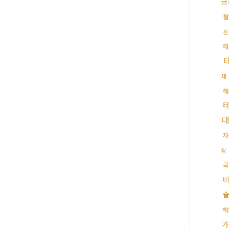
금
탈
돈
해
체
해
자
싱
국
해
가