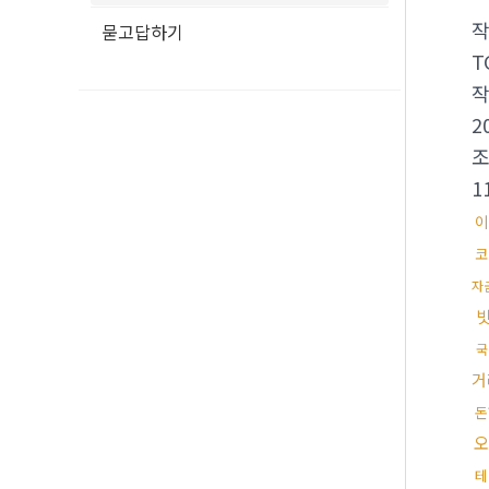
묻고답하기
T
2
1
이
코
자
국
거
돈
오
테