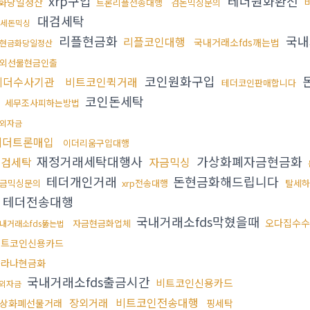
xrp구입
테더원화환전
화당일정산
트론리플전송대행
검돈믹싱문의
대검세탁
세돈믹싱
리플현금화
국내
리플코인대행
국내거래소fds깨는법
현금화당일정산
외선물현금인출
코인원화구입
테더수사기관
비트코인퀵거래
테더코인판매합니다
코인돈세탁
세무조사피하는방법
외자금
테더트론매입
이더리움구입대행
재정거래세탁대행사
가상화폐자금현금화
대검세탁
자금믹싱
테더개인거래
돈현금화해드립니다
금믹싱문의
xrp전송대행
탈세하
테더전송대행
국내거래소fds막혔을때
오다집수수
자금현금화업체
내거래소fds뚫는법
비트코인신용카드
솔라나현금화
국내거래소fds출금시간
비트코인신용카드
외자금
비트코인전송대행
장외거래
상화폐선물거래
핑세탁