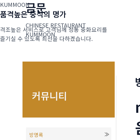
금문
콘
KUMMOON
품격높은 중식의 명가
텐
츠
CHINESE RESTAURANT
격조높은 서비스로 고객님께 정통 중화요리를
로
KUMMOON
즐기실 수 있도록 최선을 다하겠습니다.
건
너
뛰
기
커뮤니티
방명록