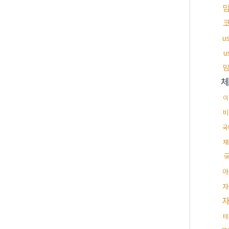
u
u
이
비
국
재
아
자
테