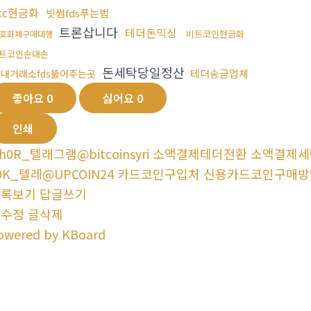
tc현금화
빗썸fds푸는법
트론삽니다
테더돈믹싱
비트코인현금화
호화폐구매대행
트코인손대손
돈세탁당일정산
테더송금업체
내거래소fds뚫어주는곳
좋아요
0
싫어요
0
인쇄
h0R_텔래그램@bitcoinsyri 소액결제테더전환 소액결제세
0K_텔레@UPCOIN24 카드코인구입처 신용카드코인구매방
목록보기
답글쓰기
글수정
글삭제
owered by KBoard