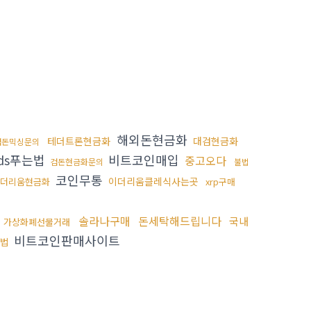
해외돈현금화
테더트론현금화
대검현금화
검돈믹싱문의
ds푸는법
비트코인매입
중고오다
검돈현금화문의
불법
코인무통
이더리움클레식사는곳
더리움현금화
xrp구매
솔라나구매
돈세탁해드립니다
국내
가상화폐선물거래
비트코인판매사이트
는법