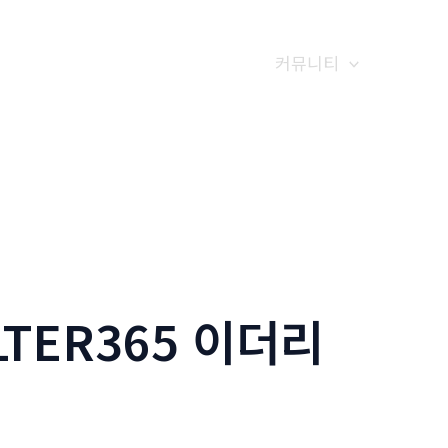
갤러리
전화예약
금문소식
커뮤니티
TER365 이더리