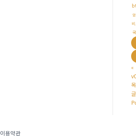
b
암
비
국
«
v
P
이용약관