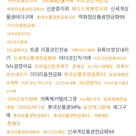
비트코인사는법
카카오해킹가격
가상화폐선물거래
신분증의뢰
페이스북해킹의뢰
신세계상
백화점상품권현금화93
품권테더구매
백화점상품권현금화99
롯데상품권현금화100
이더리움현금화
다바오포커구입
테더코인판매
트론 리플코인전송
유튜브영상내리
fds걸렸어요
카톡아이디판매
기
테더코인직거래
신세계상품권현금화95
비트코인판매사이트
fds걸렸어요
모바일신분증제작
유튜브
폰해킹
인스타그램해킹
이더리움현금화
롯데상품권현금화92
영상내리기
암호화폐전
송대행
fds걸렸어요
비트코인 카드구입
코인전송대행
이더리움 리플코
인구매
카톡해커텔레그램
다바오포커판매
암호화폐전송
fds해킹가격
다바오머니상
롯데상품권94%
보안에그판매
에그구
대행
매
롯데상품권현금화91
롯데상품권현금화91
카톡해킹
폰해킹
신세계상품권현금화94
롯데상품권현금화95
테더코인매입