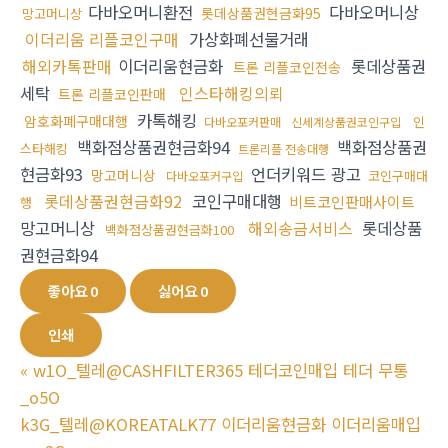
다바오머니환전
다바오머니상
롯데상품권현금화95
망고머니상
이더리움 리플코인구매
가상화폐선물거래
해외카톡판매
이더리움현금화
롯데상품권
트론 리플코인전송
세탁
인스타해킹의뢰
트론 리플코인판매
카톡해킹
암호화폐구매대행
인
다바오포커판매
신세계상품권코인구입
백화점상품권현금화94
백화점상품권
스타해킹
트론리플 전송대행
현금화93
언더키워드 광고
망고머니상
코인구매대
다바오포커구입
롯데상품권현금화92
코인구매대행
비트코인판매사이트
행
망고머니상
해외송금서비스
롯데상품
백화점상품권현금화100
권현금화94
좋아요
0
싫어요
0
인쇄
«
w1O_텔레@CASHFILTER365 테더코인매입 테더 무통
_o5O
k3G_텔레@KOREATALK77 이더리움현금화 이더리움매입