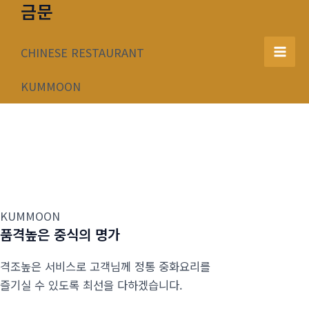
금문
콘
텐
츠
CHINESE RESTAURANT
Mai
로
건
KUMMOON
Men
너
뛰
기
KUMMOON
품격높은 중식의 명가
격조높은 서비스로 고객님께 정통 중화요리를
즐기실 수 있도록 최선을 다하겠습니다.