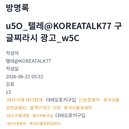
방명록
u5O_텔레@KOREATALK77 구
글찌라시 광고_w5C
작성자
텔레@KOREATALK77
작성일
2026-06-22 05:32
조회
13
테더구매 테더판매
다바오포커구입
신분증제작
롯데상품
블랙키워드 의뢰
권현금화92
롯데상품권세탁
다바오포커구입
테더구매대행
해외카톡생성
롯데상품권현금화91
해외카톡판매