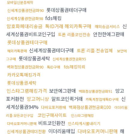
모바일신분증제작
롯데상품권테더구매
신세계상품권현금화90
fds해킹
신세계상품권현금화98
암호화폐대리송금
톡ID거래 해외카톡구매
신
해외송금서비스
세계상품권비트코인구입
안전한에그판매
트론 리플코인전송
롯데상품권테더구매
신세계상품권테더구매
트론 리플 전송업체
해외카톡판매
보안에
롯데상품권세탁
그구매
신세계상품권현금화95
fds해킹의뢰
백화점상품권현금화90
톡ID구매
카카오톡해킹가격
롯데상품권세탁
인스타그램해킹가격
보안에그판매
망고
백화점상품권현금화91
포커환전
망고머니상
알트코인퀵거래
신
카톡계정업체톡ID구매
세계상품권94%
백화점상품권현금화100
다바오포커판매
이더리움
코인구매사이트
리플 모든코인구입
인스타그램해킹
비트코인환전
인스타게시물내리기
다바오포커머니판매
이더리움매입
다바오포커머니판매
해
신세계상품권테더전환