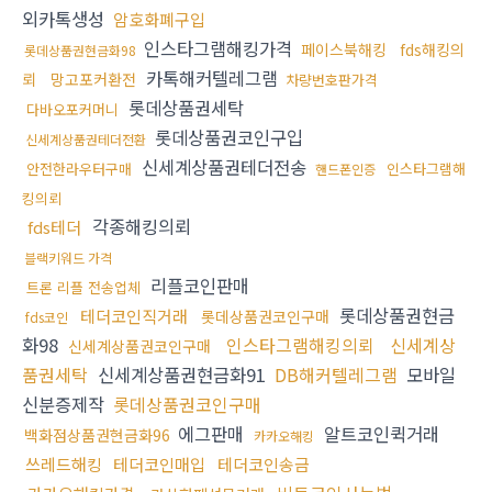
외카톡생성
암호화폐구입
인스타그램해킹가격
페이스북해킹
fds해킹의
롯데상품권현금화98
카톡해커텔레그램
뢰
망고포커환전
차량번호판가격
롯데상품권세탁
다바오포커머니
롯데상품권코인구입
신세계상품권테더전환
신세계상품권테더전송
안전한라우터구매
인스타그램해
핸드폰인증
킹의뢰
각종해킹의뢰
fds테더
블랙키워드 가격
리플코인판매
트론 리플 전송업체
롯데상품권현금
테더코인직거래
롯데상품권코인구매
fds코인
화98
인스타그램해킹의뢰
신세계상
신세계상품권코인구매
품권세탁
신세계상품권현금화91
DB해커텔레그램
모바일
신분증제작
롯데상품권코인구매
에그판매
알트코인퀵거래
백화점상품권현금화96
카카오해킹
쓰레드해킹
테더코인매입
테더코인송금