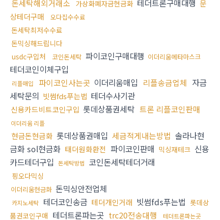
돈세탁해외거래소
테더트론구매대행
문
가상화폐자금현금화
상테더구매
오다집수수료
돈세탁최저수수료
돈믹싱해드립니다
파이코인구매대행
usdc구입처
코인돈세탁
이더리움메타마스크
테더코인이체구입
파이코인사는곳
이더리움매입
리플송금업체
자금
리플매입
세탁문의
테더수사기관
빗썸fds푸는법
롯데상품권세탁
트론 리플코인판매
신용카드비트코인구입
이더리움 리플
롯데상품권매입
세금적게내는방법
솔라나현
현금돈현금화
금화 sol현금화
파이코인판매
신용
태더원화환전
믹싱재테크
카드테더구입
코인돈세탁테더거래
돈세탁방법
핑오다믹싱
돈믹싱안전업체
이더리움현금화
테더코인송금
빗썸fds푸는법
테더개인거래
롯데상
카지노세탁
테더트론파는곳
trc20전송대행
품권코인구매
테더트론파는곳