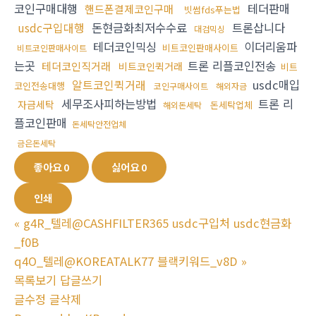
코인구매대행
테더판매
핸드폰결제코인구매
빗썸fds푸는법
usdc구입대행
돈현금화최저수수료
트론삽니다
대검믹싱
테더코인믹싱
이더리움파
비트코인판매사이트
비트코인판매사이트
는곳
트론 리플코인전송
테더코인직거래
비트코인퀵거래
비트
알트코인퀵거래
usdc매입
코인전송대행
코인구매사이트
해외자금
세무조사피하는방법
트론 리
자금세탁
돈세탁업체
해외돈세탁
플코인판매
돈세탁안전업체
금은돈세탁
좋아요
0
싫어요
0
인쇄
«
g4R_텔레@CASHFILTER365 usdc구입처 usdc현금화
_f0B
q4O_텔레@KOREATALK77 블랙키워드_v8D
»
목록보기
답글쓰기
글수정
글삭제