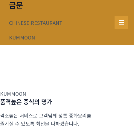
금문
콘
텐
츠
CHINESE RESTAURANT
Mai
로
건
KUMMOON
Men
너
뛰
기
KUMMOON
품격높은 중식의 명가
격조높은 서비스로 고객님께 정통 중화요리를
즐기실 수 있도록 최선을 다하겠습니다.