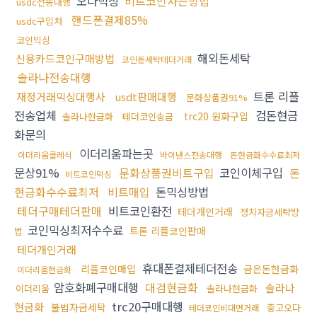
오다믹싱
비트코인사는방법
usdc전송대행
핸드폰결제85%
usdc구입처
코인믹싱
해외돈세탁
신용카드코인구매방법
코인돈세탁테더거래
솔라나전송대행
트론 리플
재정거래믹싱대행사
usdt판매대행
문화상품권91%
전송업체
검돈현금
trc20 원화구입
솔라나현금화
테더코인송금
화문의
이더리움파는곳
이더리움클레식
바이낸스전송대행
돈현금화수수료최저
문상91%
문화상품권비트구입
코인이체구입
돈
비트코인믹싱
현금화수수료최저
비트매입
돈믹싱방법
테더구매테더판매
비트코인환전
테더개인거래
정치자금세탁방
코인믹싱최저수수료
트론 리플코인판매
법
테더개인거래
휴대폰결제테더전송
리플코인매입
금은돈현금화
이더리움현금화
암호화폐구매대행
대검현금화
솔라나
이더리움
솔라나현금화
trc20구매대행
현금화
불법자금세탁
중고오다
테더코인비대면거래