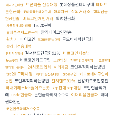
트론리플 전송대행
롯데상품권테더구매
테더트
테더코인매입
론현금화
장외거래소
해외자금
해외선물
롯데상품권테더구매
비트코인개인거래
횡령현금화
현금인출
trc20판매
세금적게내는방법
알리페이코인전송
휴대폰결제코인구입
환치기
파이코인
골드바세탁현금화
암호화폐전송대행
솔라나전송대행
컬쳐랜드현금화91%
비트코인사는법
장외거래업체
비트코인카드구입
코인믹싱
tron구입
개인지갑고가매입
비트코인개
24시코인업체
코인추적피하는방법
해외자금
인거래
돈세탁
trc20 구매대행
카드로테더구입하
tron구입
이더리움전송대행
코인추적피하는방법
컬쳐랜드91%
신용카드코인충전
는법
국내거래소fds뚫어주는곳
xrp판매 xrp매입
코인현금직거
래
usdc현금화
돈현금화최저수수료
이더리움현금화
태더
원화환전
코인현금화최저수수료