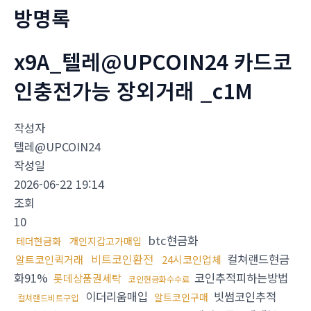
방명록
x9A_텔레@UPCOIN24 카드코
인충전가능 장외거래 _c1M
작성자
텔레@UPCOIN24
작성일
2026-06-22 19:14
조회
10
btc현금화
테더현금화
개인지갑고가매입
비트코인환전
컬쳐랜드현금
알트코인퀵거래
24시코인업체
화91%
코인추적피하는방법
롯데상품권세탁
코인현금화수수료
이더리움매입
빗썸코인추적
알트코인구매
컬쳐랜드비트구입