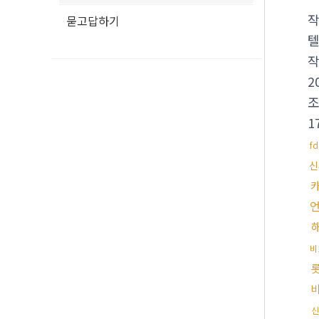
묻고답하기
텔
2
1
f
신
비
신