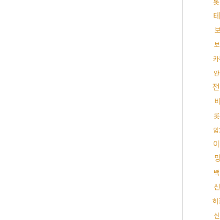
롯
보
카
안
전
롯
암
백
신
허
신