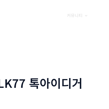
갤러리
전화예약
금문소식
커뮤니티
ALK77 톡아이디거