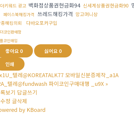
백화점상품권현금화94
신세계상품권현금화90
더키워드 광고
쓰레드해킹가격
망고머니상
램
페이스북해킹가격
다바오포커구입
각종해킹의뢰
더코인판매함
플코인매입
좋아요
0
싫어요
0
인쇄
x1U_텔레@KOREATALK77 모바일신분증제작_a1A
2A_텔레@fundwash 파이코인구매대행 _u9X
»
목록보기
답글쓰기
글수정
글삭제
owered by KBoard