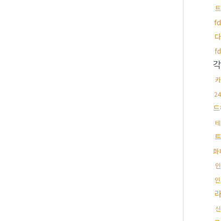
트
f
다
f
카
2
드
테
트
화
인
인
신