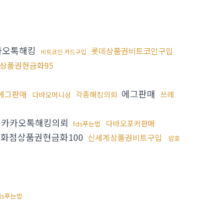
카오톡해킹
롯데상품권비트코인구입
비트코인 카드구입
상품권현금화95
에그판매
에그판매
각종해킹의뢰
쓰레
다바오머니상
카카오톡해킹의뢰
다바오포커판매
fds푸는법
화점상품권현금화100
신세계상품권비트구입
암호
ds푸는법