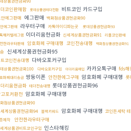
데상품권현금화90
비트코인 카드구입
테더코인판매함
롯데상품권테더전환
에그판매
보안에그판매
백화점상품권현금화90
라우터구매
카톡아이디파는곳
안에그판매
롯데상품권현금화93
이더리움현금화
신세계상품권현금화91
톡해커텔레그램
리플코인판매
암호화폐 구매대행
코인전송대행
전한라우터판매
백화점상품권현금화91
신세계상품권현금화95
송
다바오포커구입
비트코인전송대행
카카오톡구매
fds
데상품권현금화100
다바오포커구입
이더리움매입
쌍둥이폰
암호화폐 구매대행
안전한에그구매
롯
호화폐대리송금
롯데상품권현금화96
이더리움현금화
테더전송대행
암호화폐 구매대행
망고포커환전
화점상품권현금화90
암호화폐 구매대행
세계상품권현금화94
코인돈세탁 
블랙키워드
안전한라우터구매
증제작
인스타해킹
세계상품권비트코인구입