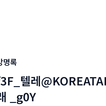
회사소개
메뉴소개
금문
방명록
f3F_텔레@KOREAT
래 _g0Y