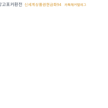
망고포커환전
신세계상품권현금화94
카톡해커텔레그