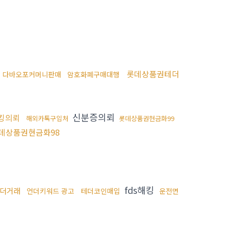
롯데상품권테더
다바오포커머니판매
암호화폐구매대행
신분증의뢰
해킹의뢰
해외카톡구입처
롯데상품권현금화99
데상품권현금화98
fds해킹
테더거래
언더키워드 광고
테더코인매입
운전면