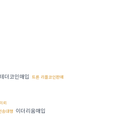
테더코인매입
트론 리플코인판매
의뢰
이더리움매입
전송대행