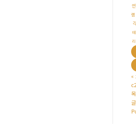
언
테
리
«
c
P