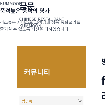
금문
콘
KUMMOON
품격높은 중식의 명가
텐
츠
CHINESE RESTAURANT
격조높은 서비스로 고객님께 정통 중화요리를
로
KUMMOON
즐기실 수 있도록 최선을 다하겠습니다.
건
너
뛰
기
커뮤니티
방명록