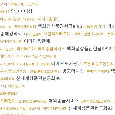
론 리플 전송업체
fds해킹
망고머니상
ds해킹
이더리움매입
바오머니환전
fds해킹
백화점상품권현금화95
카
fds해킹가격
ds푸는법
카카오해킹의뢰
각종해킹의뢰
보안라우터구매
롯데
비트코인판매사이트
테더코인판매
이더리움판매
톡아이디파는곳
백화점상품권현금화92
라우터구매
해외송금서비스
4시코인업체
해킹가격
이더리움 리플 잡코인판매
다바오포커판매
트론 리플코인전송
더코인매입
이더리움 리플 잡코인판매
망고머니상
백
론 리플코인전송
롯데상품권비트코인구입
안전한라우터구매
신세계상품권현금화99
폐대리송금
스타그램해킹의뢰
스타해킹의뢰
해외송금서비스
라우터판매
f
신세계상품권비트구입
신세계상품권현금화93
신세계상품권현금화92
이더리움현금화
세계상품권코인구입
에그판매