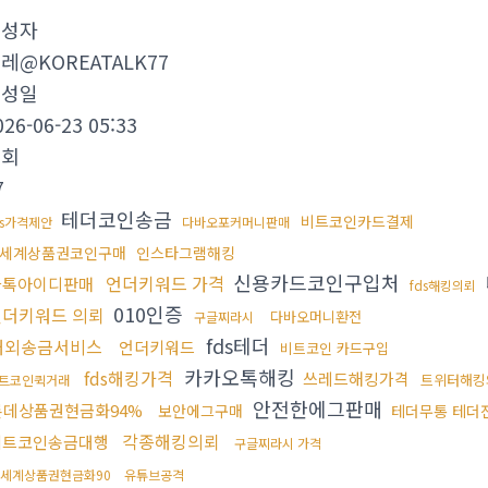
작성자
레@KOREATALK77
작성일
026-06-23 05:33
조회
7
테더코인송금
비트코인카드결제
ds가격제안
다바오포커머니판매
세계상품권코인구매
인스타그램해킹
신용카드코인구입처
언더키워드 가격
카톡아이디판매
fds해킹의뢰
010인증
언더키워드 의뢰
다바오머니환전
구글찌라시
fds테더
해외송금서비스
언더키워드
비트코인 카드구입
카카오톡해킹
fds해킹가격
쓰레드해킹가격
트위터해킹
트코인퀵거래
안전한에그판매
롯데상품권현금화94%
보안에그구매
테더무통 테더
각종해킹의뢰
비트코인송금대행
구글찌라시 가격
세계상품권현금화90
유튜브공격