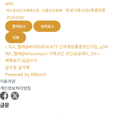
움매입
국내거래소fds해결방법
카드로코인구매하는법
리플코인판매
코인송금대리
좋아요
0
싫어요
0
인쇄
«
f1G_텔레@KOREATALK77 신세계상품권코인구입_q5H
f6F_텔레@bitcoinsyri 이체코인 코인송금대리_l3Y
»
목록보기
답글쓰기
글수정
글삭제
Powered by KBoard
이용약관
개인정보처리방침
금문