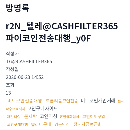
방명록
r2N_텔레@CASHFILTER365
파이코인전송대행_y0F
작성자
TG@CASHFILTER365
작성일
2026-06-23 14:52
조회
13
비트코인전송대행
비트코인개인거래
트론리플코인전송
돈세
코인구매사이트
탁수수료최저
돈세탁
코인믹싱
코인이체구입
대검믹싱
돈현금화업체
솔라나구매
정치자금현금화
검돈믹싱
코인구매대행