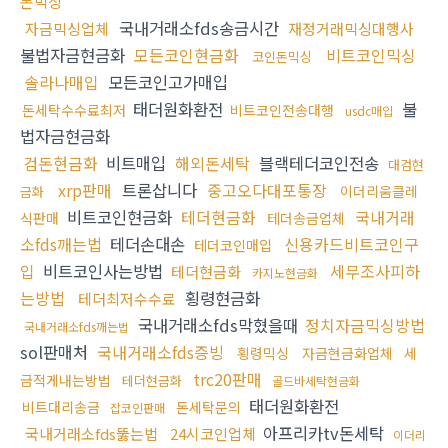
돈믹싱
국내거래소fds송금시간
자금믹싱업체
재정거래믹싱대행사
불법자금현금화
모든코인현금화
비트코인믹싱
코인돈믹싱
솔라나매입
모든코인고가매입
태더원화환전
불
돈세탁수수료최저
비트코인전송대행
usdc매입
법자금현금화
검돈현금화
비트매입
해외돈세탁
블랙테더코인전송
대검현
xrp판매
트론삽니다
중고오다대포통장
이더리움클레
금화
비트코인현금화
테더현금화
국내거래
식판매
테더송금업체
소fds깨는법
테더손대손
신용카드비트코인구
테더코인매입
입
비트코인사는방법
세무조사피하
테더현금화
카지노현금화
는방법
횡령현금화
테더최저수수료
국내거래소fds막혔을때
정치자금믹싱방법
국내거래소fds깨는법
sol판매처
국내거래소fds증빙
횡령믹싱
자금현금화업체
세
trc20판매
금적게내는방법
테더현금화
골드바세탁현금화
태더원화환전
비트대리송금
돈세탁문의
잡코인판매
아프리카tv돈세탁
국내거래소fds뚫는법
24시코인업체
이더리