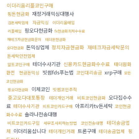
이더리움리플코인구매
재정거래믹싱대행사
핑돈현금화
자금믹싱
이더리움매입
검돈세탁업체
핑오다현금화
리플매입
fx현금화최저수수료
재테크자금현금화문의
테더돈현금화
돈믹싱업체
정치자금현금화
재테크자금세탁문의
오다현금화
돈세탁안전업체
테더수사기관
신용카드현금화수수료
태더원화
알트코인구매
빗썸fds푸는법
xrp구매
환전
코인대리송금
현금돈믹싱
모든
코인현금화
이체코인
빗썸코인추적
핑오다현금화
중고오다대포통장
오다집수수
테더개인거래
비트코인현금화
료
아프리카tv돈세탁
테더수사기관
코인현금
비트코인카드구매
솔라나전송대행
화수수료
테더송금업
비트코인카드구입
세무조사피하는방법
코인전송대행
체
이더리움삽니다
트론구매
테더개인거래
테더송금업체
핑