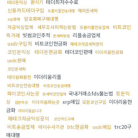
테더최저수수료
환치기
테더돈믹싱
신용카드테더구입
해외돈세탁
트론리플전송대행
암호화폐구매대행
xrp판매
비트코인
자금믹싱업체
세무조사피하는방법
트론리플전송업체
퀵거래
빗썸코인추적
리플송금업체
돈세탁방법
usdc구입처
비트코인현금화
재테크자금세탁문의
코인돈믹싱
테더돈현금화
테더코인판매
이더리움현금화
usdc판매
코인돈세탁
이더리움리플
테더원화환전
비트코인전송대행
비트코인송금대행
파이코인사는곳
국내거래소fds뚫는법
핑돈믹
돈세탁안전업체
싱
xrp매입
이더리움현
이더리움파는곳
모든코인구입
검돈믹싱
금화
이더리움삽니다
재테크자금믹싱문의
코인카드구매
비트송금업체
btc현금화
trc20구
테더수사기관
usdc매입
매대행