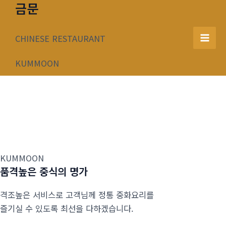
금문
콘
텐
츠
CHINESE RESTAURANT
Mai
로
건
KUMMOON
Men
너
뛰
기
KUMMOON
품격높은 중식의 명가
격조높은 서비스로 고객님께 정통 중화요리를
즐기실 수 있도록 최선을 다하겠습니다.