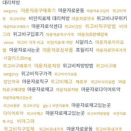
대리처방
마운자로구매후기
마운자로운동
wegovy
위고비약
마운자로구입처
비만치료제 대리처방
위고비나무위키
마운자로약국
국
위고비처방
마운자로삭센다
위고비직구방법
비아
위고비건강
마운자로구매후기
위고비구입후기
그라
마운자로판매업체
마운자로직구가격
시알리스
마운자로식이요
vimax
위고비 가격 비교
비만치료제 처방
마운자로사는곳
마운자로심부름
프릴리지
법
마운자로약국가격
시알리스20mg
마운자로처방
위고비처방방법
위고비구매후기
위고비구매
위고비직구가격
wegovy
위고비식이요법
마운자로직구
위고비재고
성인약국
해포쿠
마운
위고비식이요법
마운자로재고
마운자로다이어트약
자로구매대행
마운자로처방
마운자로재고있는곳
마운자로재고있는곳
위고비용량
위고비구입
glp-1 비만치료제
마운자로재고있는곳
다이어트약
위고비재고
위고비처방방법
비만치료
비아그라
제 구입
위고비직구업체
마운자로운동
위고비국내가격
위고비국내가격