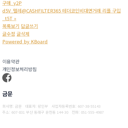
구매_y2P
d5V_텔레@CASHFILTER365 테더코인비대면거래 리플 구입
_t5T
»
목록보기
답글쓰기
글수정
글삭제
Powered by KBoard
이용약관
개인정보처리방침
금문
회사명: 금문 대표자: 왕인부
사업자등록번호: 607-38-55143
주소: 607-831 부산 동래구 온천동 144-30
전화: 051-555-4987
Copyright © 2025 금문. All rights reserved.
Created by
Yescall.com
[
관리자
]