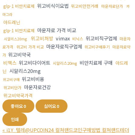
위고비식이요법
glp-1 비만치료제
위고비안전거래
마운자로단가
카
마그라
아드레닌
마운자로 가격 비교
glp-1 비만치료제
위고비처방
vimax
위고비직구업체
비닉스
마운자
시알리스20mg
마운자로직구업체
로가격
위고비 가격 비교
위고비구매후기
마운자로약
위고비약국
가
비맥스
위고비다이어트
비만치료제 구매
아드레
시알리스20mg
시알리스20mg
닌
위고비비용
위고비구매
마운자로건강
위고비단가
위고비약국가격
좋아요
0
싫어요
0
인쇄
«
i1Y_텔레@UPCOIN24 컬쳐랜드코인구매방법 컬쳐랜드테더