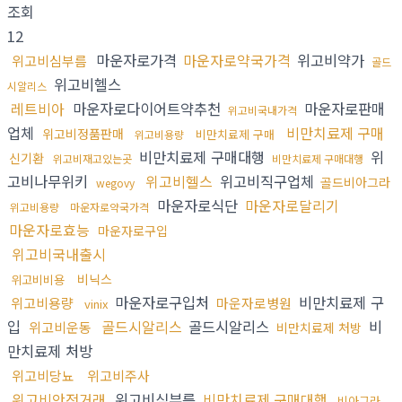
조회
12
마운자로가격
마운자로약국가격
위고비약가
위고비심부름
골드
위고비헬스
시알리스
레트비아
마운자로다이어트약추천
마운자로판매
위고비국내가격
업체
비만치료제 구매
위고비정품판매
비만치료제 구매
위고비용량
비만치료제 구매대행
위
신기환
위고비재고있는곳
비만치료제 구매대행
고비나무위키
위고비헬스
위고비직구업체
골드비아그라
wegovy
마운자로식단
마운자로달리기
위고비용량
마운자로약국가격
마운자로효능
마운자로구입
위고비국내출시
비닉스
위고비비용
마운자로구입처
비만치료제 구
위고비용량
마운자로병원
vinix
입
골드시알리스
골드시알리스
비
위고비운동
비만치료제 처방
만치료제 처방
위고비당뇨
위고비주사
위고비안전거래
위고비심부름
비만치료제 구매대행
비아그라