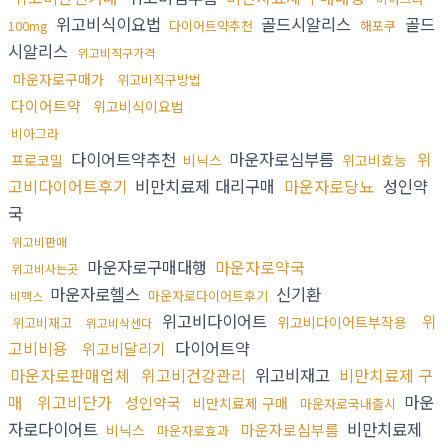
위고비식이요법
골드시알리스
골드
100mg
다이어트약추천
해포쿠
시알리스
위고비직구가격
마운자로구매가
위고비직구방법
다이어트약
위고비식이요법
비아그라
다이어트약추천
마운자로심부름
위
프로코밀
비닉스
위고비효능
고비다이어트후기
비만치료제 대리구매
마운자로당뇨
성인약
국
위고비판매
마운자로구매대행
마운자로약국
위고비사는곳
마운자로헬스
신기환
마운자로다이어트후기
비맥스
위고비다이어트
위
위고비다이어트부작용
위고비재고
위고비삭센다
고비비용
다이어트약
위고비달리기
마운자로판매업체
위고비건강관리
위고비재고
비만치료제 구
매
위고비단가
마운
성인약국
비만치료제 구매
마운자로국내출시
자로다이어트
비만치료제
마운자로심부름
비닉스
마운자로효과