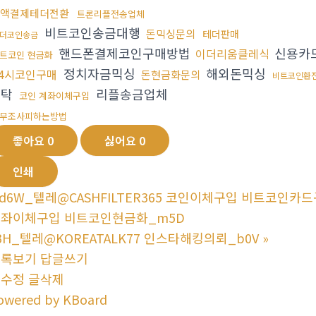
액결제테더전환
트론리플전송업체
비트코인송금대행
돈믹싱문의
테더판매
더코인송금
핸드폰결제코인구매방법
신용카
이더리움클레식
트코인 현금화
정치자금믹싱
해외돈믹싱
24시코인구매
돈현금화문의
비트코인환
세탁
리플송금업체
코인 계좌이체구입
무조사피하는방법
좋아요
0
싫어요
0
인쇄
d6W_텔레@CASHFILTER365 코인이체구입 비트코인
좌이체구입 비트코인현금화_m5D
3H_텔레@KOREATALK77 인스타해킹의뢰_b0V
»
목록보기
답글쓰기
글수정
글삭제
owered by KBoard