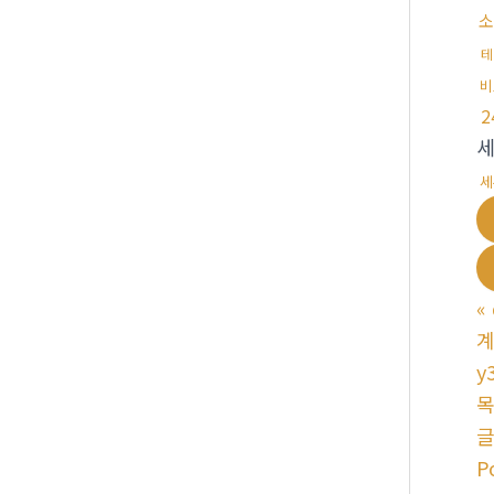
소
테
비
세
«
계
y
P