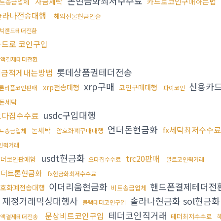
돈현금화최저수수료
자금세탁
카드로코인구매하는법
트송금업체
솔라나전송대행
해외선물현금인출
쳐랜드테더전환
카드로 코인구입
액결제테더전환
롯데상품권테더전송
세금적게내는방법
xrp구매
신용카
xrp전송대행
코인구매대행
론리플코인판매
파이코인
돈세탁
usdc구입대행
오다집수수료
언더돈현금화
fx세탁최저수수료
돈세탁
암호화폐구매대행
트송금업체
인퀵거래
usdt현금화
trc20판매
테더코인판매함
오다집수수료
알트코인퀵거래
테더트론현금화
fx현금화최저수수료
이더리움현금화
핸드폰결제테더전
호화폐전송대행
비트송금업체
재정거래믹싱대행사
솔라나현금화 sol현금
블랙테더코인구입
테더코인직거래
문상비트코인구입
테더최저수수료
액결제테더전송