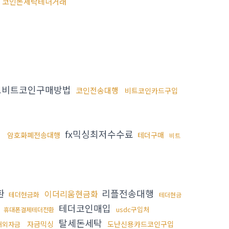
코인돈세탁테더거래
드비트코인구매방법
코인전송대행
비트코인카드구입
fx믹싱최저수수료
암호화폐전송대행
테더구매
비트
환
리플전송대행
이더리움현금화
테더현금화
테더현금
화
테더코인매입
usdc구입처
휴대폰결제테더전환
탈세돈세탁
자금믹싱
도난신용카드코인구입
해외자금