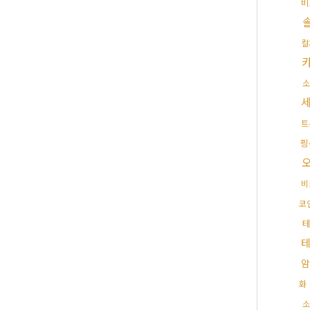
비
컬
소
트
핑
비
코
암
화
소