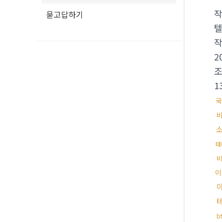
묻고답하기
텔
2
1
국
태
이
b