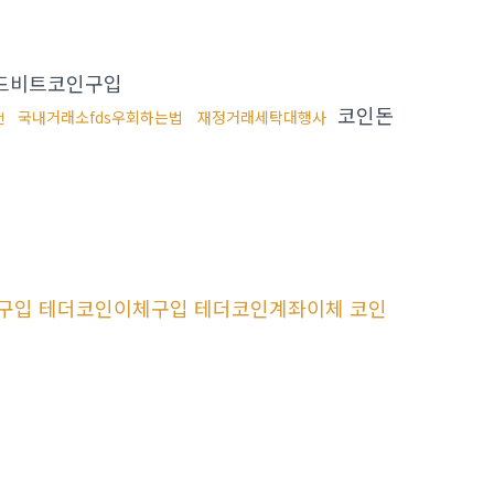
드비트코인구입
코인돈
국내거래소fds우회하는법
재정거래세탁대행사
전
카드구입 테더코인이체구입 테더코인계좌이체 코인