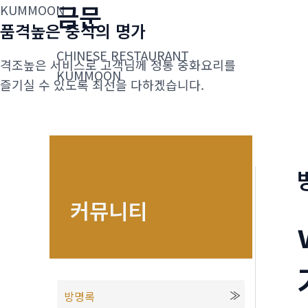
금문
콘
KUMMOON
품격높은 중식의 명가
텐
츠
CHINESE RESTAURANT
격조높은 서비스로 고객님께 정통 중화요리를
로
KUMMOON
즐기실 수 있도록 최선을 다하겠습니다.
건
너
뛰
기
커뮤니티
방명록