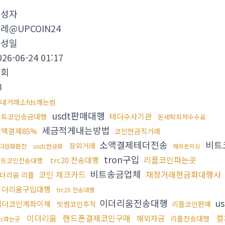
작성자
레@UPCOIN24
작성일
026-06-24 01:17
조회
3
내거래소fds깨는법
usdt판매대행
테더수사기관
비트코인송금대행
돈세탁최저수수료
세금적게내는방법
소액결제85%
코인현금직거래
소액결제테더전송
비트
장외거래
더원화환전
usdc현금화
해외돈믹싱
tron구입
리플코인파는곳
trc20 전송대행
비트코인전송대행
비트송금업체
코인 체크카드
재정거래현금화대행사
더리움 리플
이더리움구입대행
trc20 전송대행
이더리움전송대행
u
테더코인계좌이체
빗썸코인추적
리플코인판매
이더리움
핸드폰결제코인구매
컬
해외자금
리플전송대행
tc파는곳