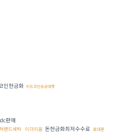
코인현금화
비트코인송금대행
sdc판매
돈현금화최저수수료
쳐랜드세탁
이더리움
휴대폰