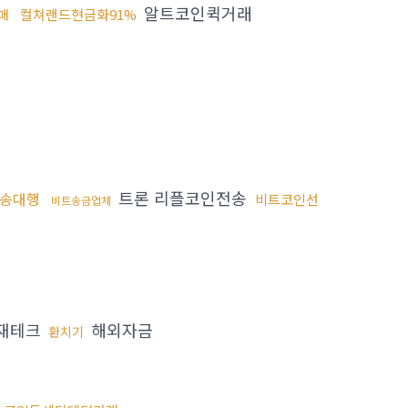
알트코인퀵거래
컬쳐랜드현금화91%
매
트론 리플코인전송
송대행
비트코인선
비트송금업체
재테크
해외자금
환치기