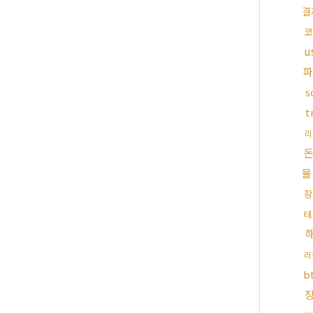
결
코
u
s
t
리
물
장
테
리
b