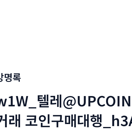
회사소개
메뉴소개
금문
방명록
w1W_텔레@UPCOI
거래 코인구매대행_h3