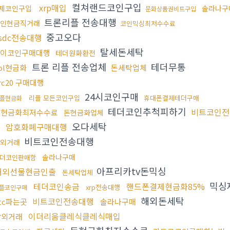
컬쳐랜드코인구입
xrp매입
제코인구입
솔라나구
문화상품권비트구입
트론리플 전송대행
인현금직거래
코인믹싱최저수수료
중고오다
sdc전송대행
탈세돈세탁
파이코인구매대행
테더원화환전
트론 리플 전송업체
테더무통
ol현금화
돈세탁업체
rc20 구매대행
24시코인구매
리플 모든코인구입
휴대폰결제테더구매
플현금화
테더코인추척피하기
비트코인전
돈현금화최저수수료
돈현금화업체
오다세탁
암호화폐구매대행
비트코인전송대행
외거래
솔라나구매
더코인판매함
아프리카tv돈믹싱
해외선물현금인출
돈세탁업체
믹싱
테더코인송금
핸드폰결제현금화85%
xrp전송대행
플코인구매
해외돈세탁
비트코인전송대행
tc파는곳
솔라나구매
이더리움클레식클레식매입
장외거래