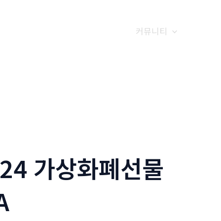
갤러리
전화예약
금문소식
커뮤니티
N24 가상화폐선물
A