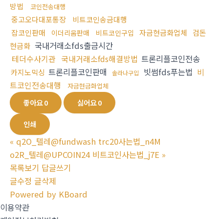
방법
코인전송대행
중고오다대포통장
비트코인송금대행
잡코인판매
자금현금화업체
검돈
이더리움판매
비트코인구입
국내거래소fds출금시간
현금화
테더수사기관
국내거래소fds해결방법
트론리플코인전송
트론리플코인판매
빗썸fds푸는법
비
카지노믹싱
솔라나구입
트코인전송대행
자금현금화업체
좋아요
0
싫어요
0
인쇄
«
q2O_텔레@fundwash trc20사는법_n4M
o2R_텔레@UPCOIN24 비트코인사는법_j7E
»
목록보기
답글쓰기
글수정
글삭제
Powered by KBoard
이용약관