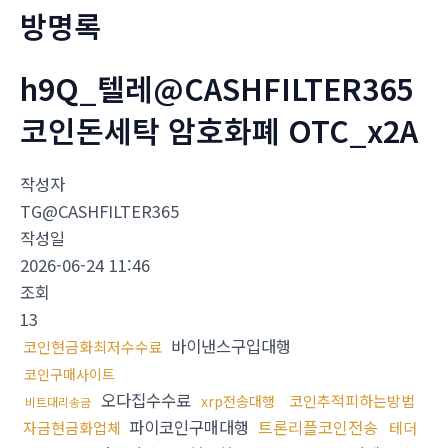
방명록
h9Q_텔레@CASHFILTER365
코인돈세탁 암호화폐 OTC_x2A
작성자
TG@CASHFILTER365
작성일
2026-06-24 11:46
조회
13
바이낸스구입대행
코인현금화최저수수료
코인구매사이트
오다집수수료
코인추적피하는방법
xrp전송대행
비트대리송금
파이코인구매대행
트론리플코인전송
자금현금화업체
테더