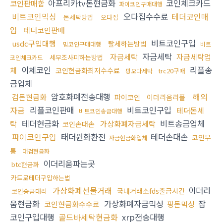
아프리카tv돈현금화
코인체크카드
코인판매함
파이코인구매대행
비트코인믹싱
오다집수수료
테더코인매
돈세탁방법
오다집
입
테더코인판매
비트코인구입
usdc구입대행
탈세하는방법
밈코인구매대행
비트
자금세탁
자금세탁
자금세탁업
세무조사피하는방법
코인체크카드
이체코인
리플송
체
코인현금화최저수수료
trc20구매
핑오다세탁
금업체
암호화폐전송대행
해외
검돈현금화
파이코인
이더리움리플
자금
리플코인판매
비트코인구입
테더돈세
비트코인송금대행
테더현금화
비트송금업체
탁
가상화폐자금세탁
코인손대손
파이코인구입
태더원화환전
테더손대손
코인무
자금현금화업체
통
대검현금화
이더리움파는곳
btc현금화
카드로테더구입하는법
가상화폐선물거래
이더리
국내거래소fds출금시간
코인송금대리
움현금화
가상화폐자금믹싱
잡
코인현금화수수료
핑돈믹싱
코인구입대행
골드바세탁현금화
xrp전송대행