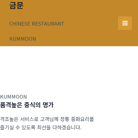
금문
콘
텐
츠
CHINESE RESTAURANT
Mai
로
건
KUMMOON
Men
너
뛰
기
KUMMOON
품격높은 중식의 명가
격조높은 서비스로 고객님께 정통 중화요리를
즐기실 수 있도록 최선을 다하겠습니다.