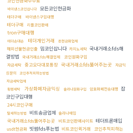
코인현금화수수료
모든코인현금화
바이낸스코인삽니다
테더구매
바이낸스구입대행
테더구매
리플코인판매
tron구매대행
테더개인거래
테더손대손
돈현금화업체
밈코인삽니다
국내거래소fds해
해외선물현금인출
카지노세탁
결방법
코인원화구입
국내거래소fds해결업체
국내거래소fds뚫어주는곳
중고오다대포통장
자금세탁
자금믹
싱문의
코인추적피하는방법
자금세탁업체
가상화폐자금믹싱
잡
암호화폐전송대행
횡령세탁
솔라나원화구입
코인구입대행
24시코인구매
비트송금업체
솔라나매입
탈세하는방법
테더트론매입
국내거래소fds뚫어주는곳
비트코인판매사이트
빗썸fds푸는법
비트코인퀵거래
코인추적피하는
usdt현금화