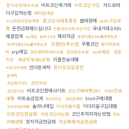
비트코인퀵거래
비트코인구입
카드로테
돈믹싱최저수수료
더구입하는법
테더손대손
중고오다대포통장
블테판매
usdc구입대
trc20코인전송대행
돈현금화해드립니다
국내거래소fds
행
신용카드비트코인구입
해결업체
해외자금
국내거래소fds뚫어주는곳
xrp매입
솔라나구입
빗썸fds푸는법
무통코인
정치자금세
국내거래소fds뚫어주는곳
xrp매입
usdt매입
검돈
탁
코인세탁최저수수료
오다집수수료
리플전송대행
믹싱
세금적게내는방법
언더돈세탁
돈믹싱당일정산
비트코인세탁
돈세탁
코인믹싱
코인체크카드
비트코인판매사이트
tron전송
코인구매대행24시
코인돈믹싱
대행
비트송금업체
tron구매대행
금은돈세탁
핑오다믹싱
솔라나매입
이더리움구입대행
이더리움리플
밈코인전송대행
비트코인현금화
코인추적피하는방법
btc
비트코인사는법
구매대행
정치자금현금화
가상화폐자금현금화