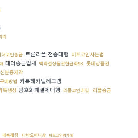
체
뢰
의뢰
트론리플 전송대행
비트코인사는법
테더코인송금
테더송금업체
롯데상품권
백화점상품권현금화93
매
신분증제작
카톡해커텔레그램
구매방법
암호화폐결제대행
카톡생성
리플송금
리플코인매입
금
페북해킹
다바오머니상
비트코인퀵거래