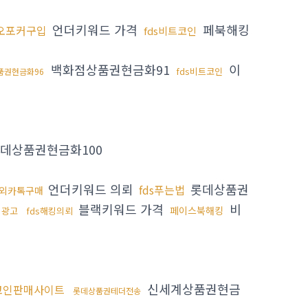
언더키워드 가격
페북해킹
오포커구입
fds비트코인
백화점상품권현금화91
이
fds비트코인
품권현금화96
데상품권현금화100
언더키워드 의뢰
롯데상품권
fds푸는법
해외카톡구매
블랙키워드 가격
비
페이스북해킹
 광고
fds해킹의뢰
신세계상품권현금
코인판매사이트
롯데상품권테더전송