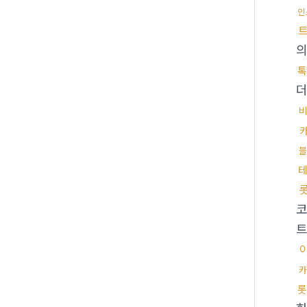
인
톡
더
블
카
롯