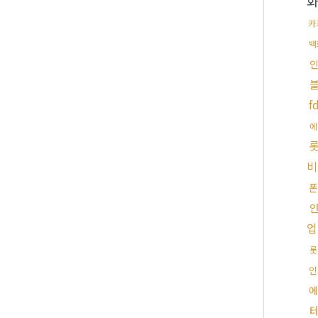
화
카
백
f
에
비
폰
업
롯
인
에