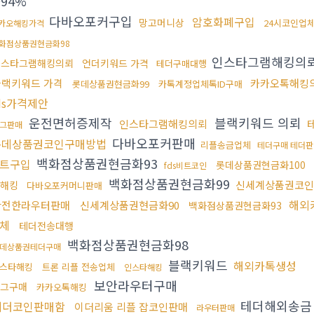
94%
다바오포커구입
암호화폐구입
망고머니상
24시코인업
카오해킹가격
화점상품권현금화98
인스타그램해킹의
인스타그램해킹의뢰
언더키워드 가격
테더구매대행
블랙키워드 가격
카카오톡해킹
롯데상품권현금화99
카톡계정업체톡ID구매
ds가격제안
운전면허증제작
블랙키워드 의뢰
인스타그램해킹의뢰
그판매
다바오포커판매
롯데상품권코인구매방법
리플송금업체
테더구매 테더판
백화점상품권현금화93
트구입
롯데상품권현금화100
fds비트코인
백화점상품권현금화99
신세계상품권코인
해킹
다바오포커머니판매
해외
안전한라우터판매
신세계상품권현금화90
백화점상품권현금화93
체
테더전송대행
백화점상품권현금화98
데상품권테더구매
블랙키워드
해외카톡생성
스타해킹
트론 리플 전송업체
인스타해킹
보안라우터구매
그구매
카카오톡해킹
테더해외송
테더코인판매함
이더리움 리플 잡코인판매
라우터판매