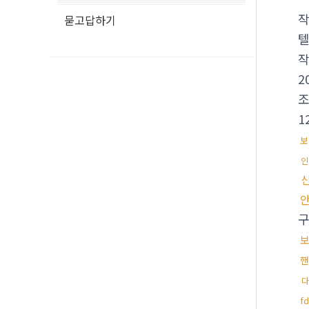
묻고답하기
텔
2
1
보
인
다
f