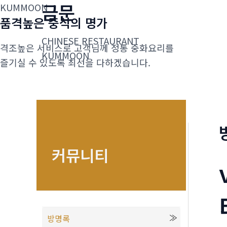
금문
콘
KUMMOON
품격높은 중식의 명가
텐
츠
CHINESE RESTAURANT
격조높은 서비스로 고객님께 정통 중화요리를
로
KUMMOON
즐기실 수 있도록 최선을 다하겠습니다.
건
너
뛰
기
커뮤니티
방명록