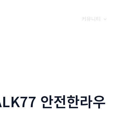
갤러리
전화예약
금문소식
커뮤니티
ALK77 안전한라우