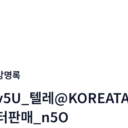
회사소개
메뉴소개
금문
방명록
v5U_텔레@KOREAT
터판매_n5O