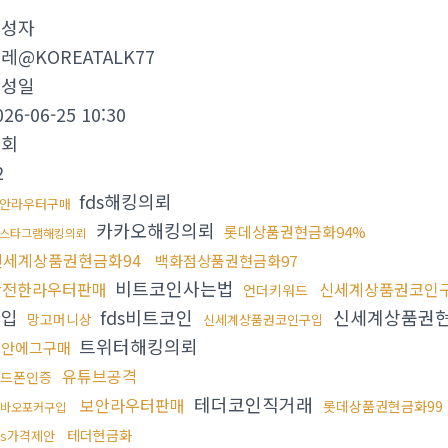
작성자
레@KOREATALK77
작성일
026-06-25 10:30
조회
2
fds해킹의뢰
안라우터구매
카카오해킹의뢰
롯데상품권현금화94%
스타그램해킹의뢰
신세계상품권현금화94
백화점상품권현금화97
비트코인사는법
안전한라우터판매
신세계상품권코인
언더키워드
구입
fds비트코인
신세계상품권현
망고머니상
신세계상품권코인구입
트위터해킹의뢰
보안에그구매
유튜브공격
핸드폰인증
테더코인직거래
보안라우터판매
롯데상품권현금화99
바오포커구입
테더현금화
ds가격제안