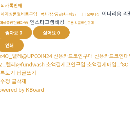
해외카톡판매
이더리움 리
신세계상품권비트구입
백화점상품권현금화97
다바오머니상
인스타그램해킹
데상품권현금화99
트론 리플코인판매
좋아요
0
싫어요
0
인쇄
z4O_텔레@UPCOIN24 신용카드코인구매 신용카드코인대행
2Z_텔레@fundwash 소액결제코인구입 소액결제매입_f8O
목록보기
답글쓰기
글수정
글삭제
owered by KBoard