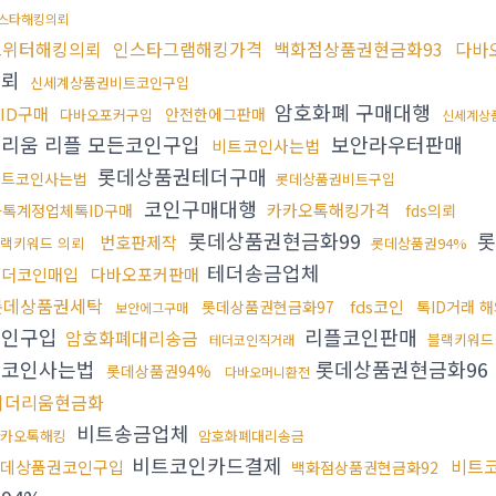
스타해킹의뢰
트위터해킹의뢰
인스타그램해킹가격
백화점상품권현금화93
다바
의뢰
신세계상품권비트코인구입
암호화폐 구매대행
ID구매
안전한에그판매
다바오포커구입
신세계상
리움 리플 모든코인구입
보안라우터판매
비트코인사는법
롯데상품권테더구매
비트코인사는법
롯데상품권비트구입
코인구매대행
카카오톡해킹가격
카톡계정업체톡ID구매
fds의뢰
롯데상품권현금화99
롯
번호판제작
랙키워드 의뢰
롯데상품권94%
테더송금업체
테더코인매입
다바오포커판매
롯데상품권세탁
fds코인
롯데상품권현금화97
톡ID거래 
보안에그구매
코인구입
리플코인판매
암호화폐대리송금
블랙키워드
테더코인직거래
트코인사는법
롯데상품권현금화96
롯데상품권94%
다바오머니환전
이더리움현금화
비트송금업체
카오톡해킹
암호화폐대리송금
비트코인카드결제
비트
데상품권코인구입
백화점상품권현금화92