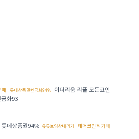
이더리움 리플 모든코인
구매
롯데상품권현금화94%
금화93
롯데상품권94%
테더코인직거래
유튜브영상내리기