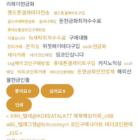
리페이현금화
핸드폰결제테더전송
핸드폰결제비트구입
돈현금화최저수수료
골드바세탁현금화
솔라나매입
롯데상품권코인구매방법
fx세탁최저수수료
구매대행
리플삽니다
돈믹싱
위쳇페이테더구입
usdc현금화
장외거래
밈코인삽니다
테더거래
테더코인매입
휴대폰결제비트구입
카지노믹싱
ssg페이코인구매방법
usdt
돈현금화안전업체
해외선
비트코인퀵거래
매입
테더코인판매함
물현금인출
좋아요
0
싫어요
0
인쇄
«
h9H_텔레@KOREATALK77 페북해킹의뢰_c6B
a8G_텔래그램@bitcoinsyri 코인구매사이트 테더코인판매
_z1G
»