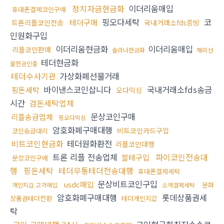
정치자금현금화
이더리움매입
휴대폰결제코인구매
핑오다세탁
코
테더구매
트론리플코인전송
국내거래소fds증빙
인원화구입
이더리움현금화
이더리움매입
리플코인판매
솔라나현금화
해외선
테더현금화
물현금인출
테더수사기관
가상화폐선물거래
바이낸스코인삽니다
국내거래소fds송금
핑돈세탁
오다믹싱
시간
검돈세탁업체
문상코인구매
리플송금업체
핑오다믹싱
암호화폐구매대행
비트코인카드구입
코인송금대리
비트코인현금화
테더원화환전
리플코인대행
트론 리플 전송업체
파이코인전송대
블테구입
문상코인구매
행
핑돈세탁
테더무통테더전송대행
휴대폰결제세탁
문상비트코인구입
usdc매입
문화
개인지갑 고가매입
소액결제세탁
암호화폐구매대행
롯데상품권세
상품권테더전환
테더개인지갑
탁