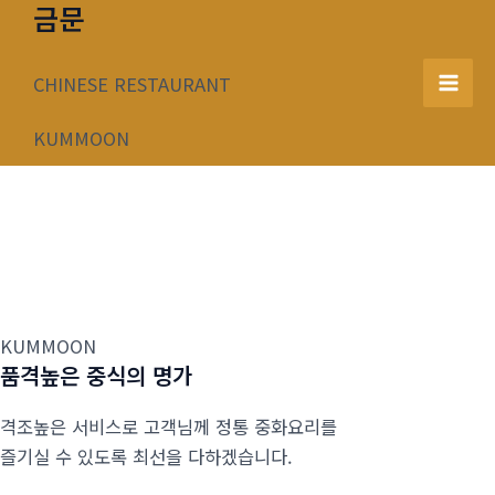
금문
콘
텐
츠
CHINESE RESTAURANT
Mai
로
건
KUMMOON
Men
너
뛰
기
KUMMOON
품격높은 중식의 명가
격조높은 서비스로 고객님께 정통 중화요리를
즐기실 수 있도록 최선을 다하겠습니다.