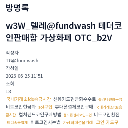
방명록
w3W_텔레@fundwash 테더코
인판매함 가상화폐 OTC_b2V
작성자
TG@fundwash
작성일
2026-06-25 11:51
조회
18
국내거래소fds송금시간
신용카드현금화수수료
솔라나원화구입
비트코인현금화
휴대폰결제코인구매
sol구입
국내거래소fds송
컬쳐랜드코인구매방법
비트코인환전
금시간
핸드폰결제코인구입
비트코인사는법
코인 카드구
가상화폐선물거래
테더송금업체