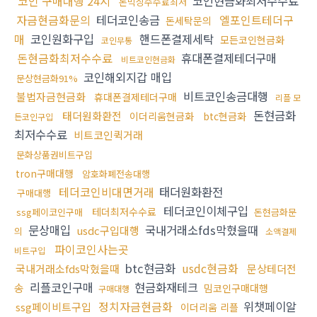
코인 구매대행 24시
코인현금화최저수수료
돈믹싱수수료최저
자금현금화문의
테더코인송금
엘포인트테더구
돈세탁문의
매
코인원화구입
핸드폰결제세탁
모든코인현금화
코인무통
돈현금화최저수수료
휴대폰결제테더구매
비트코인현금화
코인해외지갑 매입
문상현금화91%
비트코인송금대행
불법자금현금화
휴대폰결제테더구매
리플 모
돈현금화
태더원화환전
이더리움현금화
btc현금화
든코인구입
최저수수료
비트코인퀵거래
문화상품권비트구입
tron구매대행
암호화폐전송대행
테더코인비대면거래
태더원화환전
구매대행
테더코인이체구입
테더최저수수료
ssg페이코인구매
돈현금화문
문상매입
국내거래소fds막혔을때
usdc구입대행
의
소액결제
파이코인사는곳
비트구입
btc현금화
usdc현금화
국내거래소fds막혔을때
문상테더전
리플코인구매
현금화재테크
송
밈코인구매대행
구매대행
정치자금현금화
위챗페이알
ssg페이비트구입
이더리움 리플