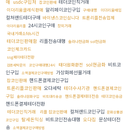
매
usdc구입처
테더코인직거래
잡코인판매
알리페이코인구입
이더리움클레식판매
구매대행
이더리움매입
컬쳐랜드테더구매
바이낸스코인삽니다
트론리플전송업체
24시코인구매
장외거래
이더리움리플
국내거래소fds시간
테더코인판매함
리플전송대행
솔라나현금화 sol현금화
코인체크카드
ssg페이테더전환
sol현금화
비트코
태더원화환전
검돈세탁문의
코인구매대행24시
인구입
가상화폐선물거래
소액결제코인구매방법
핸드폰결제코인구입
잡코인판매
트론리플코인판매
오다세탁
테더수사기관
핸드폰결제코인
구입
핸드폰결제테더전송
테더코인송금
솔라나원화구입
비트대리송금
핸드폰결제테더전환
컬쳐랜드코인구입
테더코인직거래
리플 잡코인판매
문화상품권
탈세돈믹싱
비트코인전송대행
오다집
문상테더전
코인구입
송
소액결제코인구매방법