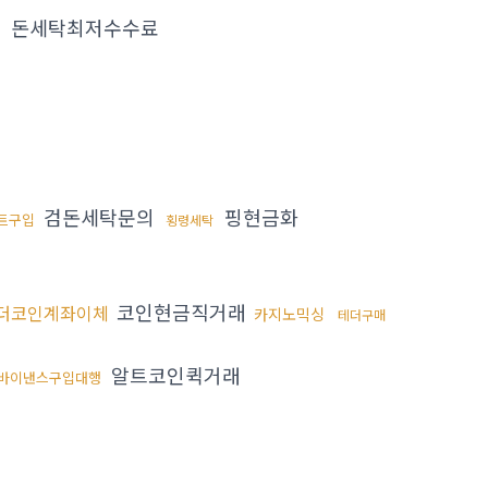
돈세탁최저수수료
법
검돈세탁문의
핑현금화
트구입
횡령세탁
코인현금직거래
더코인계좌이체
카지노믹싱
테더구매
알트코인퀵거래
바이낸스구입대행