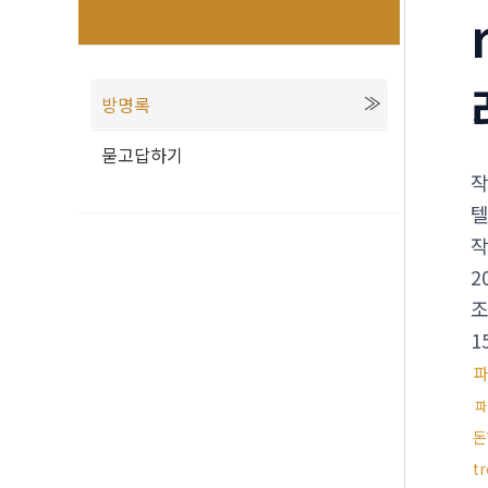
방명록
묻고답하기
텔
2
1
파
돈
t