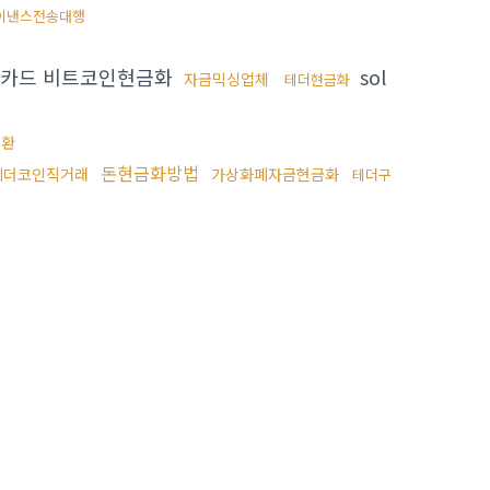
이낸스전송대행
카드 비트코인현금화
sol
자금믹싱업체
테더현금화
전환
돈현금화방법
테더코인직거래
가상화폐자금현금화
테더구