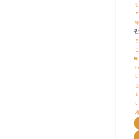
컬
트
재
돈
돈
매
t
문