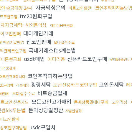
자금믹싱문의
코인 송금대행 24시
코인추적피하는방
비트코인환전
trc20원화구입
트코인구입
정치자금세탁
해외돈믹싱
이더리움현금화
테더개인거래
파이코인판매
잡코인판매
인해외지갑매입
오다집수수료
국내거래소fds깨는법
액결제코인구입
usdt매입
신용카드코인구매
이더리움
테더돈현금화
롯데상품권비
더리움판매
코인추적피하는방법
더코인판매합니다
횡령세탁
코인돈세탁
도난신용카드코인구입
테
sdc구입처
리플매입
비트송금업체
오다집수수료
더판매
모든코인고가매입
비트코인 신용카드
문화상품권테더구매
코인믹싱
돈믹싱당일정산
빗썸fds푸는법
자금현금화
테더코인판매
usdc구입처
상코인구매방법