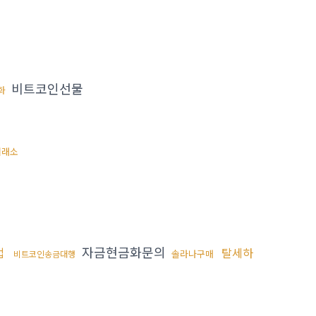
비트코인선물
화
거래소
자금현금화문의
법
탈세하
솔라나구매
비트코인송금대행