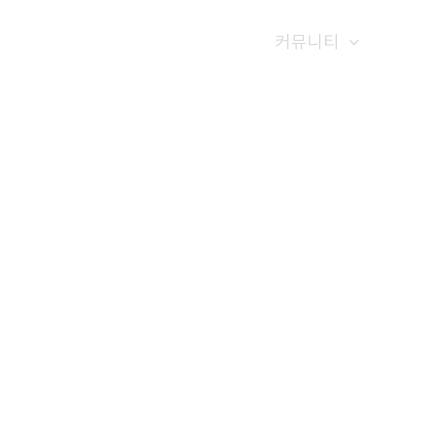
갤러리
전화예약
금문소식
커뮤니티