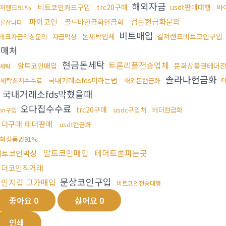
해외자금
비트코인카드구입
trc20구매
usdt판매대행
쳐랜드91%
바
파이코인
검돈현금화문의
골드바현금화현금화
론삽니다
비트매입
돈세탁업체
컬쳐랜드비트코인구입
테크자금믹싱문의
자금믹싱
판매처
현금돈세탁
트론리플전송업체
알트코인매입
문화상품권테더
세탁
솔라나현금화
국내거래소fds피하는법
세탁최저수수료
해외돈현금화
국내거래소fds막혔을때
오다집수수료
trc20구매
usdc구입처
테더현금화
ron구입
테더구매 테더판매
usdt현금화
화상품권91%
알트코인매입
테더트론파는곳
비트코인믹싱
테더코인직거래
문상코인구입
개인지갑 고가매입
비트코인전송대행
좋아요
0
싫어요
0
인쇄