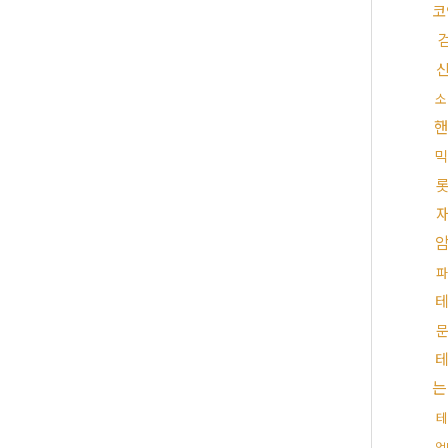
코
소
믹
파
는
테
업