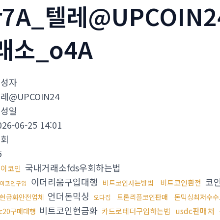
r7A_텔레@UPCOIN
래소_o4A
작성자
레@UPCOIN24
작성일
026-06-25 14:01
조회
5
국내거래소fds우회하는법
파이코인
이더리움구입대행
코
비트코인환전
비트코인사는방법
이코인구입
언더돈믹싱
현금화안전업체
트론리플코인판매
돈믹싱최저수수
오다집
비트코인현금화
usdc판매처
카드로테더구입하는법
rc20구매대행