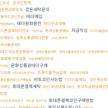
잡코인판매
인송금
검돈세탁문의
검돈현금화업체
테더매입
신용카드코인전송
태더원화환전
테더전송대행
액결제85%
자금믹싱
핸드폰결제테더전송
롯데상품권매입
이더리움현금
이더리움
문화상품권테더전환
싱재테크
usdc판매처
롯데상품권세탁
재테크자금현금화문의
문화상품권세탁
롯데상품권코인구입
돈현금화해외
암호화폐구매대행
가상화폐자금믹싱
문화상품권테더구매
이코인
트론리플전송업체
테더거래
테더코인판매
카드코인충전가능
비트코인사는법
이더리움매입
검돈현금화
문화상품권코인구매방법
휴대폰결제세탁
코인 송금대행 24시
정치자금현금화방
테더매입
방법
휴대폰결제코인구매방법
더코인추척피하기
카드로 코인구입
돈믹싱해드립니다
컬쳐랜드비트구입
비트코인추적
무통코인