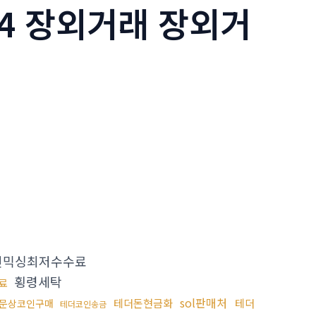
24 장외거래 장외거
인믹싱최저수수료
횡령세탁
료
sol판매처
테더돈현금화
테더
문상코인구매
테더코인송금