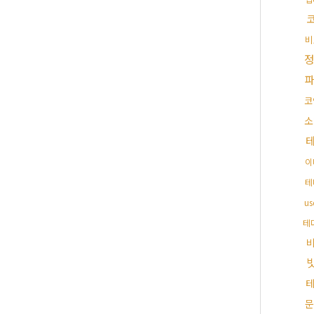
비
코
소
이
테
u
테
문