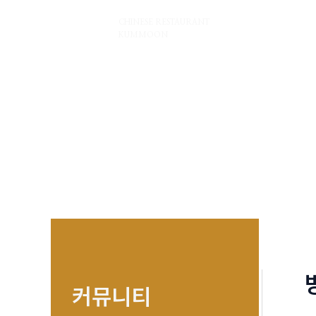
콘
금문
CHINESE RESTAURANT
텐
KUMMOON
츠
로
건
너
뛰
기
커뮤니티