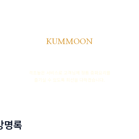
회사소개
메뉴소개
금문
KUMMOON
품격높은 중식의 명가
격조높은 서비스로 고객님께 정통 중화요리를
즐기실 수 있도록 최선을 다하겠습니다.
방명록