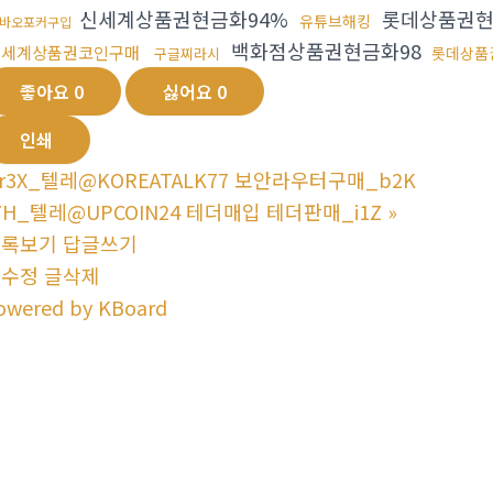
신세계상품권현금화94%
롯데상품권현
유튜브해킹
바오포커구입
백화점상품권현금화98
신세계상품권코인구매
롯데상품
구글찌라시
좋아요
0
싫어요
0
인쇄
r3X_텔레@KOREATALK77 보안라우터구매_b2K
7H_텔레@UPCOIN24 테더매입 테더판매_i1Z
»
목록보기
답글쓰기
글수정
글삭제
owered by KBoard