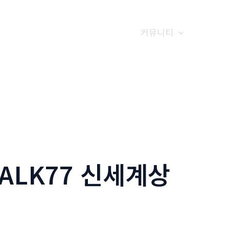
갤러리
전화예약
금문소식
커뮤니티
ALK77 신세계상