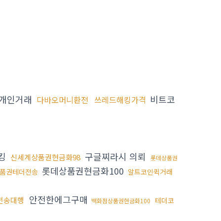
개인거래
비트코
다바오머니환전
쓰레드해킹가격
킹
구글찌라시 의뢰
신세계상품권현금화98
롯데상품권
롯데상품권현금화100
품권테더전송
알트코인퀵거래
안전한에그구매
전송대행
테더코
백화점상품권현금화100