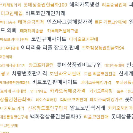
해외카톡생성
롯데상품권현금화100
리플송금업체
스타해킹의뢰
비트코인개인거래
테더코인매입
인스타그램해킹가격
테더송금업체
트론 리플코인판매
른테더송금
드 의뢰
테더해외송금
카톡해커텔레그램
코인구매사이트
다바오포커판매
바오포커머니판매
이더리움 리플 잡코인판매
백화점상품권현금화94
안라우터판매
호판제작
롯데상품권비트구입
인
망고포커환전
스타게시물내리기
테더전송대행
차량번호판가격
신세
 광고
보안라우터판매
트론 리플코인전송
비트코인판매사이트
페이스북해킹가격
롯데상품
세계상품권현금화96
카카오톡해킹가격
카카오톡해킹
암호화폐 구매대행
언더키워드
트론 리플
롯
상품권현금화96
페이스북해킹가격
다바오포커판매
페이스북해킹
알트코인퀵거래
신용카드코인구입처
카카오해킹가
더키워드 가격
백화점상품권현금화95
롯데상품
리플코인판매
데상품권코인구매
트코인구매