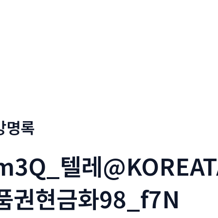
회사소개
메뉴소개
금문
방명록
m3Q_텔레@KOREAT
품권현금화98_f7N