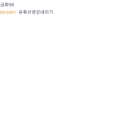
금화99
유튜브영상내리기
권현금화97