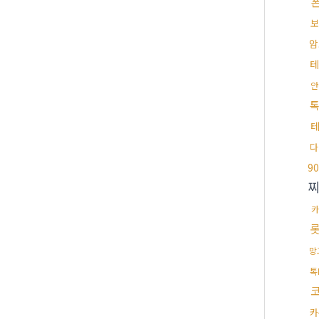
보
암
테
안
톡
다
90
망
톡
카