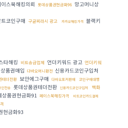
페이스북해킹의뢰
망고머니상
롯데상품권현금화96
알트코인구매
블랙키
구글찌라시 광고
카카오해킹가격
스타해킹
언더키워드 광고
언더키워
비트송금업체
계상품권매입
신용카드코인구입처
다바오머니환전
보안에그구매
권테더전환
다바오포커판매
코인구매대행
롯데상품권테더전환
백화
코인전송
신용카드코인구입처
데상품권현금화91
페이스북해킹가격
비트코인카드결제
격
권현금화93