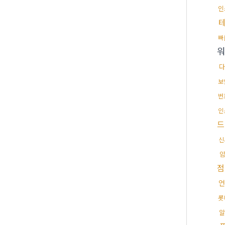
인
빠
워
다
보
번
인
드
신
점
언
롯
알