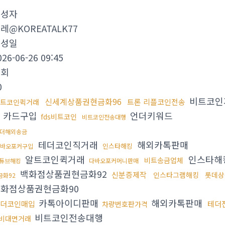
작성자
레@KOREATALK77
작성일
026-06-26 09:45
조회
0
비트코인
신세계상품권현금화96
트론 리플코인전송
트코인퀵거래
 카드구입
언더키워드
fds비트코인
비트코인전송대행
더해외송금
테더코인직거래
해외카톡판매
인스타해킹
바오포커구입
알트코인퀵거래
인스타해
비트송금업체
튜브해킹
다바오포커머니판매
백화점상품권현금화92
신분증제작
인스타그램해킹
롯데상
금화92
화점상품권현금화90
카톡아이디판매
해외카톡판매
더코인매입
테더
차량번호판가격
비트코인전송대행
비대면거래