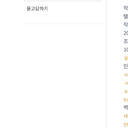
묻고답하기
텔
2
1
알
인
테
다
유
현
백
테
인