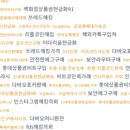
폰해킹
백화점상품권현금화91
안라우터구매
쓰레드해킹
호화폐구매대행
암호화폐대리송금
더현금화
신용카드코인구입처
fds걸렸어요
리플코인매입
해외카톡구입처
카카오톡해킹
전한라우터구매
이더리움현금화
ID구매
알트코인구매
쓰레드해킹가격
다바오
010인증
비트코인사는법
테더코인판매함
안전한에그구매
보안라우터구매
바오포커머니판매
신분증제작
차량
롯데상품권비트구입
언
트론 리플코인판매
트론 리플 전송업체
찌라시
비트코인퀵거래
인
신세계상품권현금화96
언더키워드 의뢰
다바오포커판매
롯데상품권비
카톡인증
롯데상품권매입
인스타해킹가격
보안에그구매
롯데상품권현금화96
구글찌라시 가격
트론
구글찌라시
인스타그램해킹의뢰
신세계상품권현금화97
롯데상품권현금화9
고머니상
ID구매
다바오머니환전
코인구매사이트
fds해킹의뢰
톡해커텔레그램