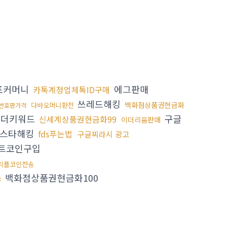
포커머니
에그판매
카톡계정업체톡ID구매
쓰레드해킹
백화점상품권현금화
다바오머니환전
번호판가격
더키워드
구글
신세계상품권현금화99
이더리움판매
스타해킹
fds푸는법
구글찌라시 광고
트코인구입
 리플코인전송
백화점상품권현금화100
3