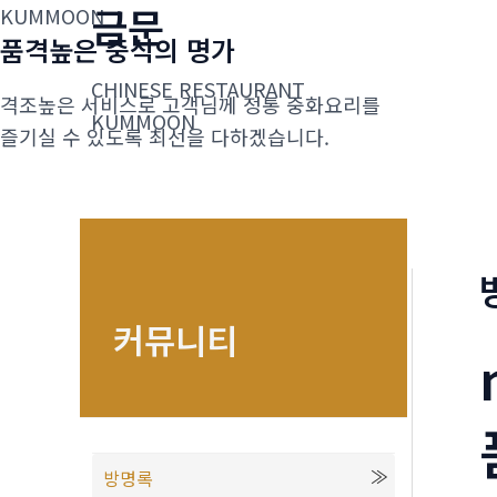
금문
콘
KUMMOON
품격높은 중식의 명가
텐
츠
CHINESE RESTAURANT
격조높은 서비스로 고객님께 정통 중화요리를
로
KUMMOON
즐기실 수 있도록 최선을 다하겠습니다.
건
너
뛰
기
커뮤니티
방명록