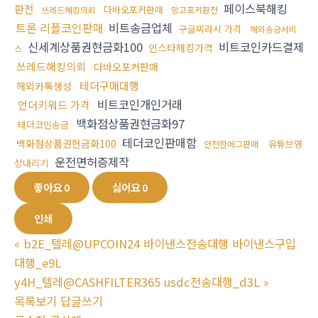
페이스북해킹
환전
다바오포커판매
쓰레드해킹의뢰
망고포커환전
트론 리플코인판매
비트송금업체
구글찌라시 가격
해외송금서비
신세계상품권현금화100
비트코인카드결제
인스타해킹가격
스
쓰레드해킹의뢰
다바오포커판매
테더구매대행
해외카톡생성
비트코인개인거래
언더키워드 가격
백화점상품권현금화97
테더코인송금
테더코인판매함
백화점상품권현금화100
유튜브영
안전한에그판매
운전면허증제작
상내리기
좋아요
0
싫어요
0
인쇄
«
b2E_텔레@UPCOIN24 바이낸스전송대행 바이낸스구입
대행_e9L
y4H_텔레@CASHFILTER365 usdc전송대행_d3L
»
목록보기
답글쓰기