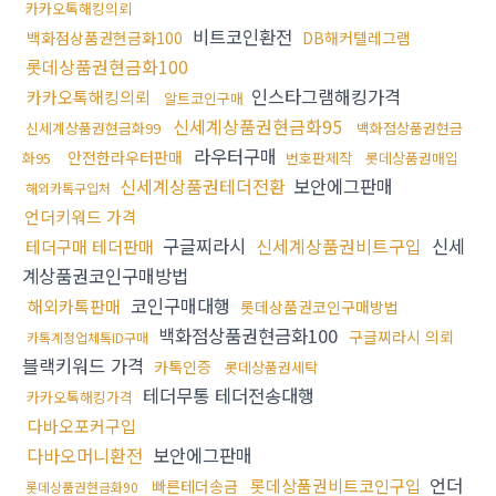
카카오톡해킹의뢰
비트코인환전
백화점상품권현금화100
DB해커텔레그램
롯데상품권현금화100
인스타그램해킹가격
카카오톡해킹의뢰
알트코인구매
신세계상품권현금화95
신세계상품권현금화99
백화점상품권현금
라우터구매
안전한라우터판매
화95
번호판제작
롯데상품권매입
신세계상품권테더전환
보안에그판매
해외카톡구입처
언더키워드 가격
구글찌라시
신세계상품권비트구입
신세
테더구매 테더판매
계상품권코인구매방법
코인구매대행
해외카톡판매
롯데상품권코인구매방법
백화점상품권현금화100
구글찌라시 의뢰
카톡계정업체톡ID구매
블랙키워드 가격
카톡인증
롯데상품권세탁
테더무통 테더전송대행
카카오톡해킹가격
다바오포커구입
다바오머니환전
보안에그판매
언더
롯데상품권비트코인구입
빠른테더송금
롯데상품권현금화90