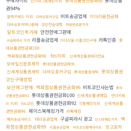
구매사이트
롯데상품
롯데상품권현금화95
인스타그램해킹의뢰
권94%
비트송금업체
이더리움현금화
블랙키워드 의뢰
다바오포커구입
다바오포커머니판매
코인전송대행
차량번호판가격
알트코인퀵거래
안전한에그판매
리플송금업체
카톡인증
롯
이더리움 리플코인구매
구글찌라시 가격
데상품권현금화100
fds의뢰
백화점상품권현금화96
신세계상품권테더전송
모바일신분증제작
롯데상품권현금화95
롯데상품권
신세계상품권세탁
다바오포커구입
롯데상품권세탁
코인구매방법
보안에그판매
백화점상품권현금화96
비트코인사는법
롯데
롯데상품권현금화100
신세계상품권매입
언더키워
상품권현금화92
롯데상품권현금화92
신세계상품
드 의뢰
fds코인
각종해킹의뢰
페이스북해킹가격
권현금화96
카톡해킹
구글찌라시 광고
백
테더송금업체
해외송금서비스
인스타해킹가격
화점상품권현금화99
망고포커
리플송금업체
비트코인판매사이트