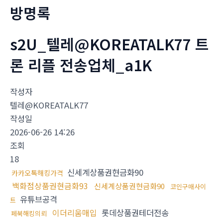
방명록
s2U_텔레@KOREATALK77 트
론 리플 전송업체_a1K
작성자
텔레@KOREATALK77
작성일
2026-06-26 14:26
조회
18
신세계상품권현금화90
카카오톡해킹가격
백화점상품권현금화93
신세계상품권현금화90
코인구매사이
유튜브공격
트
이더리움매입
롯데상품권테더전송
페북해킹의뢰