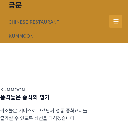
금문
콘
텐
츠
CHINESE RESTAURANT
Mai
로
건
KUMMOON
Men
너
뛰
기
KUMMOON
품격높은 중식의 명가
격조높은 서비스로 고객님께 정통 중화요리를
즐기실 수 있도록 최선을 다하겠습니다.