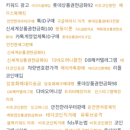
키워드 광고
롯데상품권현금화92
페
비트코인환전
이더리움매입
이스북해킹
톡ID구매
구글찌라시 가격
안전한라우터구매
롯데상품권테더전환
신세계상품권현금화100
쌍둥이폰
fds걸렸어요
백화점상품권현금
카톡계정업체톡ID구매
화98
롯데상품권비트구입
안전한에그판매
신세계상품권현금화91
다바오머니환전
DB해커텔레그램
신세계상품권현금화91
테
차량번호판가격
리플
해외카톡판매
더코인송금
테더코인판매함
코인매입
암호화폐대리송금
롯데상품권현금화98
암호화폐구매대행
다바오머니상
트위터해킹의뢰
인스타그램해킹
DB해커텔레그램
의뢰
안전한라우터판매
운전면허증제작
비트코인환전
망고머니상
테더코인직거래
유튜브공격
백화점상품권현금화99
fds푸는법
코인
블랙키워드 의뢰
비트코인퀵거래
비트코인환전