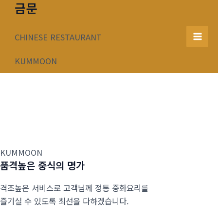
금문
콘
텐
츠
CHINESE RESTAURANT
Mai
로
건
KUMMOON
Men
너
뛰
기
KUMMOON
품격높은 중식의 명가
격조높은 서비스로 고객님께 정통 중화요리를
즐기실 수 있도록 최선을 다하겠습니다.