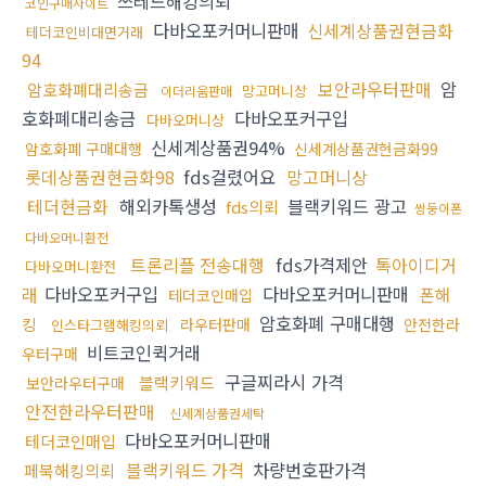
쓰레드해킹의뢰
코인구매사이트
다바오포커머니판매
신세계상품권현금화
테더코인비대면거래
94
보안라우터판매
암
암호화폐대리송금
망고머니상
이더리움판매
호화폐대리송금
다바오포커구입
다바오머니상
신세계상품권94%
암호화폐 구매대행
신세계상품권현금화99
롯데상품권현금화98
fds걸렸어요
망고머니상
테더현금화
해외카톡생성
블랙키워드 광고
fds의뢰
쌍둥이폰
다바오머니환전
트론리플 전송대행
fds가격제안
톡아이디거
다바오머니환전
래
다바오포커구입
다바오포커머니판매
폰해
테더코인매입
암호화폐 구매대행
킹
라우터판매
안전한라
인스타그램해킹의뢰
비트코인퀵거래
우터구매
구글찌라시 가격
블랙키워드
보안라우터구매
안전한라우터판매
신세계상품권세탁
다바오포커머니판매
테더코인매입
블랙키워드 가격
차량번호판가격
페북해킹의뢰