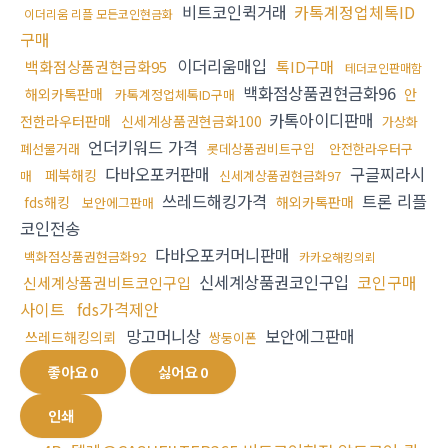
비트코인퀵거래
카톡계정업체톡ID
이더리움 리플 모든코인현금화
구매
이더리움매입
백화점상품권현금화95
톡ID구매
테더코인판매함
백화점상품권현금화96
해외카톡판매
안
카톡계정업체톡ID구매
카톡아이디판매
전한라우터판매
신세계상품권현금화100
가상화
언더키워드 가격
폐선물거래
롯데상품권비트구입
안전한라우터구
다바오포커판매
구글찌라시
페북해킹
매
신세계상품권현금화97
쓰레드해킹가격
트론 리플
fds해킹
해외카톡판매
보안에그판매
코인전송
다바오포커머니판매
백화점상품권현금화92
카카오해킹의뢰
신세계상품권코인구입
코인구매
신세계상품권비트코인구입
사이트
fds가격제안
망고머니상
보안에그판매
쓰레드해킹의뢰
쌍둥이폰
좋아요
0
싫어요
0
인쇄