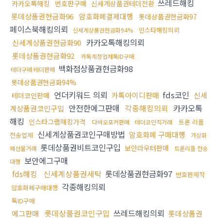
쓰레드해킹
카카오톡해킹
번호판구매
신세계상품권테더전환
롯데상품권현금화96
암호화폐결제대행
롯데상품권현금화97
페이스북해킹의뢰
인스타해킹의뢰
신세계상품권현금화94%
카카오톡해킹의뢰
신세계상품권현금화90
롯데상품권현금화92
카톡계정업체톡ID구매
백화점상품권현금화98
테더구매 테더판매
롯데상품권현금화94%
언더키워드 의뢰
fds코인
카톡아이디판매
신세
테더코인판매
안전한에그판매
각종해킹의뢰
카카오톡
계상품권코인구입
해킹
인스타그램해킹가격
트론 리플
다바오포커판매
테더코인직거래
신세계상품권코인구매방법
암호화폐 구매대행
전송업체
가상화
롯데상품권비트코인구입
보안라우터판매
폐선물거래
트론리플 전송
보안에그구매
대행
fds해킹
신세계상품권세탁
롯데상품권현금화97
번호판제작
각종해킹의뢰
암호화폐구매대행
톡ID구매
롯데상품권코인구입
쓰레드해킹의뢰
에그판매
롯데상품권