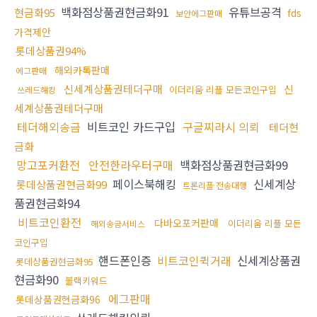
백화점상품권현금화91
유튜브공격
현금화95
fds
보안에그판매
가격제안
롯데상품권94%
해외카톡판매
에그판매
신세계상품권테더구매
신
이더리움 리플 모든코인구입
쓰레드해킹
세계상품권테더구매
테더해외송금
비트코인 카드구입
구글찌라시 의뢰
테더현
금화
망고포커환전
안전한라우터구매
백화점상품권현금화99
페이스북해킹
신세계상
롯데상품권현금화99
트론리플 전송대행
품권현금화94
비트코인환전
다바오포커판매
이더리움 리플 모든
해외송금서비스
코인구입
핸드폰인증
비트코인퀵거래
신세계상품권
롯데상품권현금화95
현금화90
블랙키워드
에그판매
롯데상품권현금화96