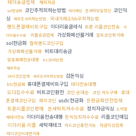
테더송금업체
해외자금
코인추적피하는방법
코인믹
돈세탁당일정산
sol현금화
테더매입
싱
국내거래소fds우회하는법
세무조사피하는방법
핸드폰결제비트구입
이더리움클레식
트론 리플코인전송
이
가상화폐선물거래
리플송금업체
알트코인퀵거래
더리움수수료
sol현금화
컬쳐랜드코인구입
비트대리송금
가상화폐선물거래
암호화폐전송대행
trc20사는법
해외자금
검돈믹싱
24시코인업체
세무조사피하는방법
휴대폰결제비트구입
테더전송대행
btc현금화
오다집수수료
비트코인환전
코인 손대손
휴대
코인 카드구매
usdc현금화
돈현금화안전업체
폰결제코인구입
파이코인
트론리플코인판매
돈세탁최저수수료
정치자금믹싱
소액결
이더리움전송대행
리플코인매입
돈믹싱최저수수료
제테더전송
이더리움 리플
세탁재테크
카드코인충전가능
자금믹싱업체
테더코인비대면거래