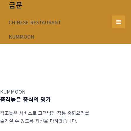
금문
콘
텐
츠
CHINESE RESTAURANT
Mai
로
건
KUMMOON
Men
너
뛰
기
KUMMOON
품격높은 중식의 명가
격조높은 서비스로 고객님께 정통 중화요리를
즐기실 수 있도록 최선을 다하겠습니다.