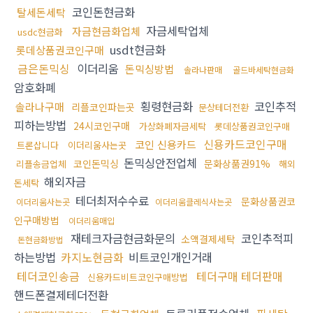
코인돈현금화
탈세돈세탁
자금세탁업체
자금현금화업체
usdc현금화
usdt현금화
롯데상품권코인구매
금은돈믹싱
이더리움
돈믹싱방법
솔라나판매
골드바세탁현금화
암호화폐
횡령현금화
코인추적
솔라나구매
리플코인파는곳
문상테더전환
피하는방법
24시코인구매
가상화폐자금세탁
롯데상품권코인구매
신용카드코인구매
코인 신용카드
트론삽니다
이더리움사는곳
돈믹싱안전업체
코인돈믹싱
문화상품권91%
리플송금업체
해외
해외자금
돈세탁
테더최저수수료
문화상품권코
이더리움사는곳
이더리움클레식사는곳
인구매방법
이더리움매입
재테크자금현금화문의
코인추적피
소액결제세탁
돈현금화방법
하는방법
카지노현금화
비트코인개인거래
테더코인송금
테더구매 테더판매
신용카드비트코인구매방법
핸드폰결제테더전환