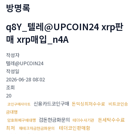
방명록
q8Y_텔레@UPCOIN24 xrp판
매 xrp매입_n4A
작성자
텔레@UPCOIN24
작성일
2026-06-28 08:02
조회
20
신용카드코인구매
돈믹싱최저수수료
비트코인송
코인구매사이트
금대행
검돈현금화문의
돈세탁수수료
암호화폐구매대행
테더수사기관
최저
테더코인판매함
재테크자금현금화문의