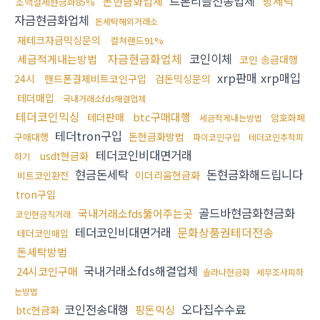
트론리플전송업체
핑세탁
돈현금화업체
소액결제현금화85%
자금현금화업체
돈세탁해외거래소
재테크자금믹싱문의
컬쳐랜드91%
자금현금화업체
코인이체
세금적게내는방법
코인 송금대행
xrp판매 xrp매입
24시
핸드폰결제비트코인구입
검돈믹싱문의
테더매입
국내거래소fds해결업체
테더코인믹싱
btc구매대행
테더판매
암호화폐
세금적게내는방법
테더tron구입
돈현금화방법
구매대행
파이코인구입
테더코인추척피
테더코인비대면거래
usdt현금화
하기
현금돈세탁
돈현금화해드립니다
이더리움현금화
비트코인환전
tron구입
골드바현금화현금화
국내거래소fds뚫어주는곳
코인현금직거래
테더코인비대면거래
문화상품권테더전송
테더코인매입
돈세탁방법
국내거래소fds해결업체
24시코인구매
솔라나현금화
세무조사피하
는방법
코인전송대행
오다집수수료
핑돈믹싱
btc현금화