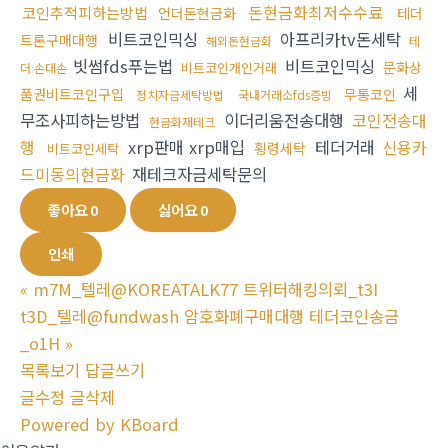
돈현금화최저수수료
코인추적피하는방법
언더돈현금화
테더
비트코인믹싱
아프리카tv돈세탁
트론구매대행
해외돈현금화
테
빗썸fds푸는법
비트코인믹싱
문화상
비트코인개인거래
더 손대손
세
품권비트코인구입
무통코인
정치자금세탁방법
국내거래소fds증빙
무조사피하는방법
이더리움전송대행
코인전송대
현금화재테크
행
xrp판매 xrp매입
테더거래
신용카
횡령세탁
비트코인세탁
드미동의현금화
재테크자금세탁문의
좋아요
0
싫어요
0
인쇄
«
m7M_텔레@KOREATALK77 트위터해킹의뢰_t3I
t3D_텔레@fundwash 암호화폐구매대행 테더코인송금
_o1H
»
목록보기
답글쓰기
글수정
글삭제
Powered by KBoard