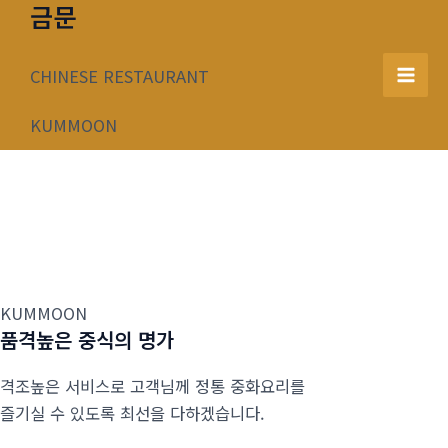
금문
콘
텐
츠
CHINESE RESTAURANT
Mai
로
건
KUMMOON
Men
너
뛰
기
KUMMOON
품격높은 중식의 명가
격조높은 서비스로 고객님께 정통 중화요리를
즐기실 수 있도록 최선을 다하겠습니다.