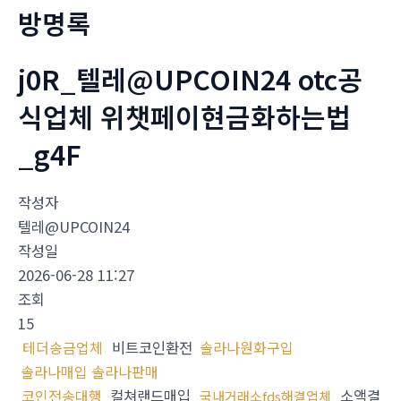
방명록
j0R_텔레@UPCOIN24 otc공
식업체 위챗페이현금화하는법
_g4F
작성자
텔레@UPCOIN24
작성일
2026-06-28 11:27
조회
15
테더송금업체
비트코인환전
솔라나원화구입
솔라나매입 솔라나판매
코인전송대행
컬쳐랜드매입
소액결
국내거래소fds해결업체