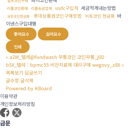
파이코인판매
알트코인구매
usdc구입처
세금적게내는방법
리플코인판매
리플송금업체
롯데상품권코인구매방법
바
비트코인 현금화
모든코인현금화
이낸스구입대행
좋아요
0
싫어요
0
인쇄
«
a2W_텔레@fundwash 무통코인 코인무통_j0D
b5X_텔레 : bpmc55 비만치료제 대리구매 wegovy_z8X
»
목록보기
답글쓰기
글수정
글삭제
Powered by KBoard
이용약관
개인정보처리방침
금문