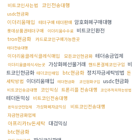
코인전송대행
비트코인사는법
usdc현금화
이더리움매입
암호화폐구매대행
테더구매 테더판매
비트코인환전
롯데상품권테더구매
이더리움수수료
tron현금화
카드로코인구매가능한곳
테더전송대행
테더송금업체
이더리움클레식클레식매입
모든코인현금화
가상화폐선물거래
비
핸드폰결제코인구입
이더리움클레식사는곳
트코인현금화
btc현금화
정치자금세탁방법
돈
테더코인매입
이더리움매입
usdc현금화
세탁방법
테더현금화
코인원화구입
코인믹싱
트론리플 전송대행
비트코인송금대행
코인추적피하는방법
테더돈믹싱
비트코인전송대행
비트코인전송대행
가상화폐자금믹싱
돈믹싱안전업체
자금현금화업체
아프리카tv돈세탁
대검믹싱
btc현금화