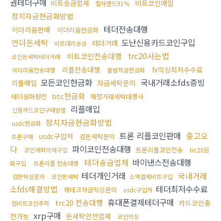
권테더구매
비트송금업체
비트코인매입
컬쳐랜드91%
정치자금현금화방법
테더전송대행
이더리움판매
이더리움현금화
언더돈세탁
도난신용카드코인구입
테더거래
비트대리송금
trc20사는법
비트코인전송대행
코인돈세탁테더거래
리플전송대행
fx믹싱최저수수료
이더리움전송대행
불법자금현금화
모든코인현금화
국내거래소fds증빙
리플매입
자금세탁문의
btc현금화
테더원화환전
재정거래세탁대행사
리플매입
신용카드코인구매방법
정치자금현금화방법
usdc현금화
트론 리플코인판매
중고오
usdc구입처
검돈세탁문의
트론구매
다
파이코인전송대행
트론리플코인전송
코인계좌이체구입
trc20원
테더송금업체
바이낸스전송대행
화구입
트론리플 전송대행
테더개인거래
국내거래
검돈믹싱문의
코인돈세탁
소액결제비트구입
소fds해결방법
테더최저수수료
재테크자금믹싱문의
usdc구입처
휴대폰결제테더구매
trc20 전송대행
카드코인충
업비트코인추적
xrp구매
전가능
돈세탁안전업체
코인믹싱