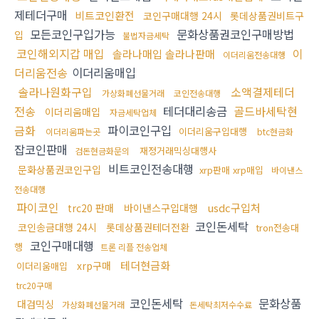
제테더구매
비트코인환전
코인구매대행 24시
롯데상품권비트구
모든코인구입가능
문화상품권코인구매방법
입
불법자금세탁
코인해외지갑 매입
이
솔라나매입 솔라나판매
이더리움전송대행
더리움전송
이더리움매입
솔라나원화구입
소액결제테더
가상화폐선물거래
코인전송대행
전송
테더대리송금
골드바세탁현
이더리움매입
자금세탁업체
금화
파이코인구입
이더리움구입대행
이더리움파는곳
btc현금화
잡코인판매
재정거래믹싱대행사
검돈현금화문의
비트코인전송대행
문화상품권코인구입
xrp판매 xrp매입
바이낸스
전송대행
파이코인
usdc구입처
trc20 판매
바이낸스구입대행
코인돈세탁
코인송금대행 24시
롯데상품권테더전환
tron전송대
코인구매대행
행
트론 리플 전송업체
테더현금화
xrp구매
이더리움매입
trc20구매
코인돈세탁
문화상품
대검믹싱
가상화폐선물거래
돈세탁최저수수료