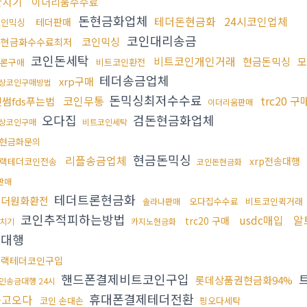
환치기
이더리움수수료
돈현금화업체
테더돈현금화
24시코인업체
테더판매
코인믹싱
코인대리송금
코인믹싱
돈현금화수수료최저
코인돈세탁
비트코인개인거래
현금돈믹싱
모
론구매
비트코인환전
테더송금업체
xrp구매
상코인구매방법
돈믹싱최저수수료
코인무통
trc20 
빗썸fds푸는법
이더리움판매
오다집
검돈현금화업체
상코인구매
비트코인세탁
현금화문의
현금돈믹싱
리플송금업체
xrp전송대행
랙테더코인전송
코인돈현금화
판매
테더트론현금화
태더원화환전
오다집수수료
비트코인퀵거래
솔라나판매
코인추적피하는방법
usdc매입
알
trc20 구매
치기
카지노현금화
송대행
블랙테더코인구입
핸드폰결제비트코인구입
트
롯데상품권현금화94%
인송금대행 24시
휴대폰결제테더전환
중고오다
코인 손대손
핑오다세탁