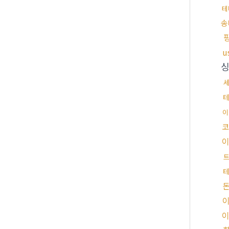
테
송
u
이
코