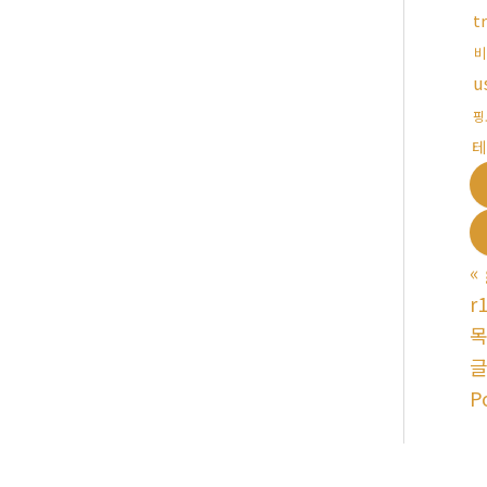
t
비
u
핑
테
«
r
P