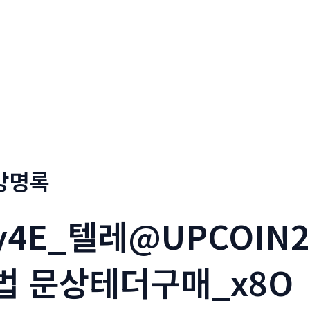
회사소개
메뉴소개
금문
방명록
y4E_텔레@UPCOIN
법 문상테더구매_x8O