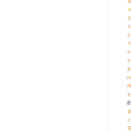
트
문
문
돈
블
인
환
코