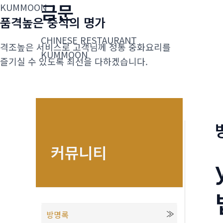
금문
콘
KUMMOON
품격높은 중식의 명가
텐
츠
CHINESE RESTAURANT
격조높은 서비스로 고객님께 정통 중화요리를
로
KUMMOON
즐기실 수 있도록 최선을 다하겠습니다.
건
너
뛰
기
커뮤니티
방명록