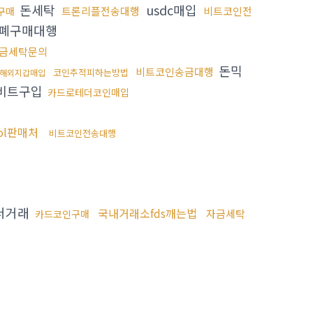
돈세탁
usdc매입
트론리플전송대행
비트코인전
p구매
폐구매대행
금세탁문의
돈믹
비트코인송금대행
코인추적피하는방법
해외지갑매입
비트구입
카드로테더코인매입
ol판매처
비트코인전송대행
더거래
국내거래소fds깨는법
자금세탁
카드코인구매