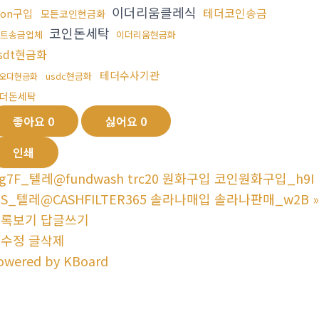
이더리움클레식
테더코인송금
ron구입
모든코인현금화
코인돈세탁
트송금업체
이더리움현금화
sdt현금화
테더수사기관
usdc현금화
오다현금화
더돈세탁
좋아요
0
싫어요
0
인쇄
g7F_텔레@fundwash trc20 원화구입 코인원화구입_h9I
1S_텔레@CASHFILTER365 솔라나매입 솔라나판매_w2B
»
목록보기
답글쓰기
글수정
글삭제
owered by KBoard