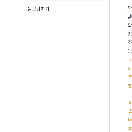
묻고답하기
텔
2
1
이
테
핸
b
코