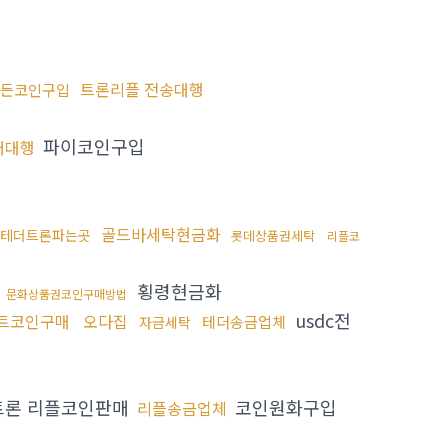
트론리플 전송대행
든코인구입
파이코인구입
구매대행
골드바세탁현금화
테더트론파는곳
롯데상품권세탁
리플코
횡령현금화
문화상품권코인구매방법
usdc전
트코인구매
오다집
테더송금업체
자금세탁
론 리플코인판매
코인원화구입
리플송금업체