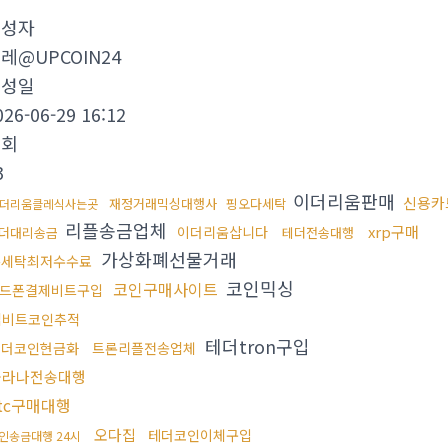
작성자
레@UPCOIN24
작성일
026-06-29 16:12
조회
3
이더리움판매
신용카
재정거래믹싱대행사
핑오다세탁
더리움클레식사는곳
리플송금업체
xrp구매
이더리움삽니다
더대리송금
테더전송대행
가상화폐선물거래
돈세탁최저수수료
코인믹싱
코인구매사이트
드폰결제비트구입
업비트코인추적
테더tron구입
테더코인현금화
트론리플전송업체
솔라나전송대행
tc구매대행
오다집
테더코인이체구입
인송금대행 24시