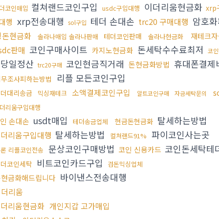
컬쳐랜드코인구입
이더리움현금화
xr
더코인매입
usdc구입대행
xrp전송대행
테더 손대손
암호화
trc20 구매대행
대행
sol구입
핑돈현금화
재테크자
테더코인판매
솔라나매입 솔라나판매
솔라나현금화
코인구매사이트
돈세탁수수료최저
sdc판매
카지노현금화
코인
싱당일정산
코인현금직거래
휴대폰결제
돈현금화방법
trc20구매
리플 모든코인구입
세무조사피하는방법
소액결제코인구입
s
테더대리송금
믹싱재테크
알트코인구매
자금세탁문의
더리움구입대행
usdt매입
탈세하는방법
인 손대손
현금돈현금화
테더송금업체
탈세하는방법
파이코인사는곳
이더리움구입대행
컬쳐랜드91%
문상코인구매방법
코인돈세탁테
코인 신용카드
트론 리플코인전송
비트코인카드구입
테더코인세탁
검돈믹싱업체
바이낸스전송대행
돈현금화해드립니다
이더리움
이더리움현금화
개인지갑 고가매입