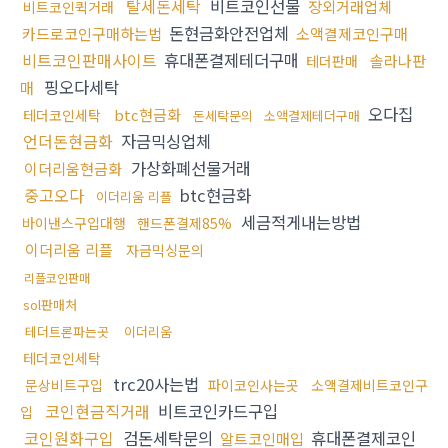
탈세돈세탁
비트코인선물
장외거래업체
비트코인퀵거래
돈현금화안전업체
카드로코인구매하는법
소액결제코인구매
비트코인판매사이트
휴대폰결제테더구매
솔라나판
테더판매
핑오다세탁
매
오다집
btc현금화
테더코인세탁
돈세탁문의
소액결제테더구매
언더돈현금화
자금믹싱업체
가상화폐선물거래
이더리움현금화
중고오다
btc현금화
이더리움 리플
세금적게내는방법
바이낸스구입대행
핸드폰결제85%
이더리움 리플
자금믹싱문의
리플코인판매
sol판매처
테더트론파는곳
이더리움
테더코인세탁
trc20사는법
문상비트구입
파이코인사는곳
소액결제비트코인구
코인현금직거래
비트코인카드구입
입
코인원화구입
검돈세탁문의
휴대폰결제코인
알트코인매입