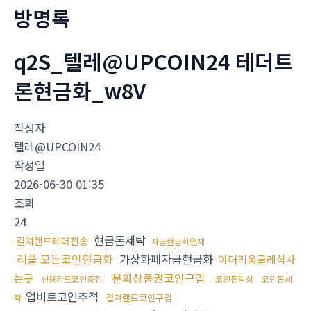
방명록
q2S_텔레@UPCOIN24 테더트
론현금화_w8V
작성자
텔레@UPCOIN24
작성일
2026-06-30 01:35
조회
24
현금돈세탁
컬쳐랜드테더전송
자금현금화업체
리플 모든코인현금화
가상화폐자금현금화
이더리움클레식사
문화상품권코인구입
는곳
신용카드코인충전
코인돈믹싱
코인돈세
업비트코인추적
컬쳐랜드코인구입
탁