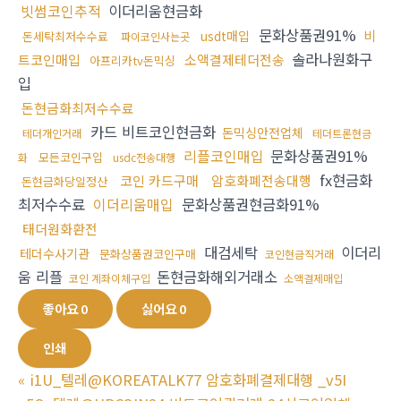
빗썸코인추적
이더리움현금화
문화상품권91%
비
usdt매입
돈세탁최저수수료
파이코인사는곳
솔라나원화구
트코인매입
소액결제테더전송
아프리카tv돈믹싱
입
돈현금화최저수수료
카드 비트코인현금화
돈믹싱안전업체
테더개인거래
테더트론현금
리플코인매입
문화상품권91%
모든코인구입
화
usdc전송대행
fx현금화
코인 카드구매
암호화폐전송대행
돈현금화당일정산
최저수수료
이더리움매입
문화상품권현금화91%
태더원화환전
대검세탁
이더리
테더수사기관
문화상품권코인구매
코인현금직거래
움 리플
돈현금화해외거래소
코인 계좌이체구입
소액결제매입
좋아요
0
싫어요
0
인쇄
«
i1U_텔레@KOREATALK77 암호화폐결제대행 _v5I