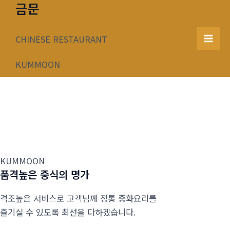
금문
콘
텐
츠
CHINESE RESTAURANT
Mai
로
건
KUMMOON
Men
너
뛰
기
KUMMOON
품격높은 중식의 명가
격조높은 서비스로 고객님께 정통 중화요리를
즐기실 수 있도록 최선을 다하겠습니다.