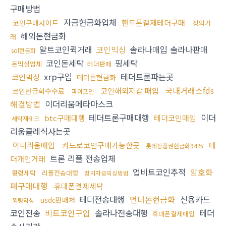
구매방법
자금현금화업체
핸드폰결제테더구매
코인구매사이트
장외거
해외돈현금화
래
알트코인퀵거래
코인믹싱
솔라나매입 솔라나판매
sol현금화
코인돈세탁
핑세탁
돈믹싱업체
테더판매
xrp구입
테더트론파는곳
코인믹싱
테더돈현금화
국내거래소fds
코인해외지갑 매입
코인현금화수수료
파이코인
해결방법
이더리움메타마스크
테더트론구매대행
이더
btc구매대행
테더코인매입
세탁재테크
리움클레식사는곳
이더리움매입
카드로코인구매가능한곳
테
롯데상품권현금화94%
트론 리플 전송업체
더개인거래
업비트코인추적
암호화
횡령세탁
리플전송대행
정치자금믹싱방법
폐구매대행
휴대폰결제세탁
테더전송대행
언더돈현금화
신용카드
usdc판매처
횡령믹싱
코인전송
비트코인구입
솔라나전송대행
테더
휴대폰결제매입