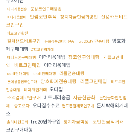
수사기관
문상코인구매방법
이더리움전송
빗썸코인추적
신용카드비트
정치자금현금화방법
이더리움판매
코인구입
비트코인환전
암호화
컬쳐랜드비트구입
trc20코인전송대행
문화상품권테더전송
폐구매대행
알트코인퀵거래
이더리움매입
잡코인구입대행
리플코인매
테더트론구매대행
비트코인매입
이더리움매입
입
리플전송대행
usdt판매대행
usdt판매대행
암호화폐전송대행
리플코인매입
비트코인
롯데상품권코인구매
오다집
테더개인거래
전송대행
비트대리송금
자금현금화
소액결제코인구매
돈현금화안전업
오다집수수료
돈세탁해외거래
체
중고오다
핸드폰결제코인구매
소
trc20원화구입
코인현금직거래
정치자금믹싱
솔라나현금화
코인구매대행