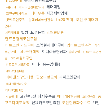
trc20구매
롯데상품권비트구입
테더매입
트론구매
테더코인판매합니다
테더무통
자금세탁업체
코인구매사이트
trc20 판매
코인 구매대행
빗썸코인추적
블랙테더코인전송
24시
빗썸fds푸는법
세탁재테크
비트대리송금
핸드폰결제코인구입
비트코인 카드구매
소액결제테더구매
업비트코인추적
파이
btc구매대행
이더리움현금화
코인구입
블테구입
신용카드코인전
trc20원화구입
송
이더리움구입대행
비트코인 체크카드
비트코인 손대손
바이낸스구입대행
핑오다현금화
파이코인판매
해외선물현금인출
테더코인판매함
코인현금화최저수수료
중
xrp판매
이더리움현금화
오다현금화
고오다대포통장
신용카드코인충전
코인현금화수수료
개인