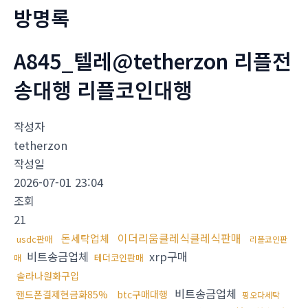
방명록
A845_텔레@tetherzon 리플전
송대행 리플코인대행
작성자
tetherzon
작성일
2026-07-01 23:04
조회
21
이더리움클레식클레식판매
돈세탁업체
usdc판매
리플코인판
비트송금업체
xrp구매
테더코인판매
매
솔라나원화구입
비트송금업체
핸드폰결제현금화85%
btc구매대행
핑오다세탁