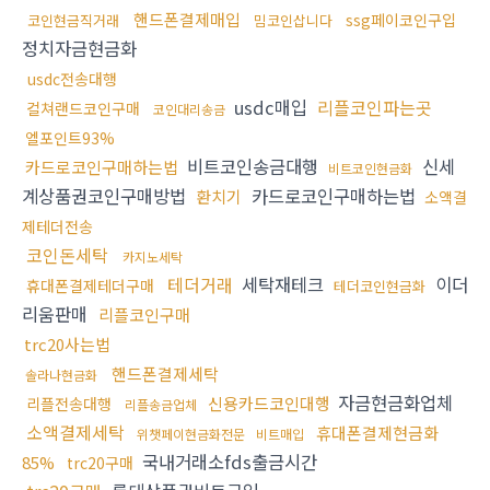
핸드폰결제매입
ssg페이코인구입
코인현금직거래
밈코인삽니다
정치자금현금화
usdc전송대행
usdc매입
리플코인파는곳
컬쳐랜드코인구매
코인대리송금
엘포인트93%
비트코인송금대행
신세
카드로코인구매하는법
비트코인현금화
계상품권코인구매방법
카드로코인구매하는법
환치기
소액결
제테더전송
코인돈세탁
카지노세탁
테더거래
세탁재테크
이더
휴대폰결제테더구매
테더코인현금화
리움판매
리플코인구매
trc20사는법
핸드폰결제세탁
솔라나현금화
자금현금화업체
신용카드코인대행
리플전송대행
리플송금업체
소액결제세탁
휴대폰결제현금화
위챗페이현금화전문
비트매입
국내거래소fds출금시간
85%
trc20구매