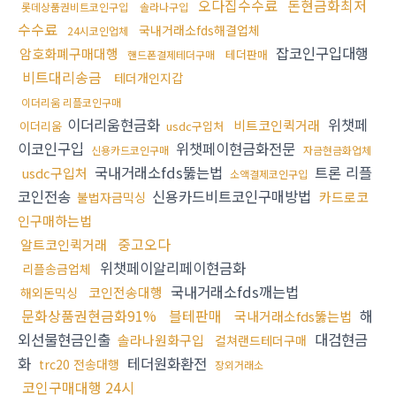
오다집수수료
돈현금화최저
롯데상품권비트코인구입
솔라나구입
수수료
국내거래소fds해결업체
24시코인업체
잡코인구입대행
암호화폐구매대행
테더판매
핸드폰결제테더구매
비트대리송금
테더개인지갑
이더리움 리플코인구매
이더리움현금화
위챗페
비트코인퀵거래
이더리움
usdc구입처
이코인구입
위챗페이현금화전문
신용카드코인구매
자금현금화업체
국내거래소fds뚫는법
트론 리플
usdc구입처
소액결제코인구입
코인전송
신용카드비트코인구매방법
카드로코
불법자금믹싱
인구매하는법
중고오다
알트코인퀵거래
위챗페이알리페이현금화
리플송금업체
국내거래소fds깨는법
코인전송대행
해외돈믹싱
문화상품권현금화91%
블테판매
해
국내거래소fds뚫는법
외선물현금인출
대검현금
솔라나원화구입
컬쳐랜드테더구매
화
테더원화환전
trc20 전송대행
장외거래소
코인구매대행 24시