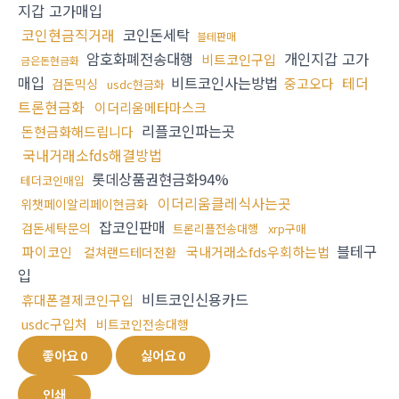
지갑 고가매입
코인현금직거래
코인돈세탁
블테판매
암호화폐전송대행
개인지갑 고가
비트코인구입
금은돈현금화
매입
비트코인사는방법
테더
중고오다
검돈믹싱
usdc현금화
트론현금화
이더리움메타마스크
리플코인파는곳
돈현금화해드립니다
국내거래소fds해결방법
롯데상품권현금화94%
테더코인매입
이더리움클레식사는곳
위챗페이알리페이현금화
잡코인판매
검돈세탁문의
트론리플전송대행
xrp구매
블테구
파이코인
국내거래소fds우회하는법
컬쳐랜드테더전환
입
비트코인신용카드
휴대폰결제코인구입
usdc구입처
비트코인전송대행
좋아요
0
싫어요
0
인쇄