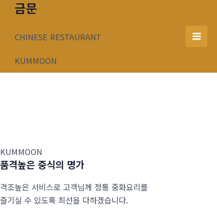
금문
콘
텐
츠
CHINESE RESTAURANT
Mai
로
건
KUMMOON
Men
너
뛰
기
KUMMOON
품격높은 중식의 명가
격조높은 서비스로 고객님께 정통 중화요리를
즐기실 수 있도록 최선을 다하겠습니다.