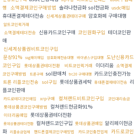
소액결제코인구매방법
솔라나현금화 sol현금화
행
usdc매입
휴대폰결제테더전송
암호화폐 구매대행
신세계상품권테더구매
알트코인퀵거래
신용카드코인구매
코인원화구입
테더코인판
소액결제테더전송
매
신세계상품권비트코인구입
문상91%
도난신용카드
ssg페이매입
암호화폐전송대행
바이낸스구입대행
코인구입
이더리움
롯데상품권테더전환
비트코인퀵거래
소액결제
sol판매처
카드코인충전가능
코인구매방법
트론구매
trc20 구매대행
롯데상품권세탁
리
트론 리플코인전송
sol구입
휴대폰결제테더전송
플코인판매
컬쳐랜드비트코인구입
xrp구매
카드로테더코인매입
코인대리송금
컬쳐랜드현금화91%
롯데상품권코인구매방법
롯데상품권테더전환
이더리움매입
컬쳐랜드코인구입
알리페이현금
롯데상품권매입
롯데상품권테더전환
화
카드로코인
핸드폰결제코인구매방법
카드코인충전업체
리플송금업체