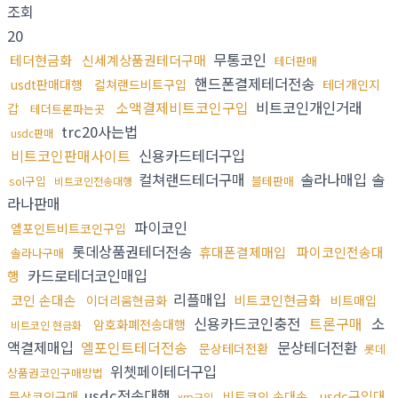
조회
20
무통코인
테더현금화
신세계상품권테더구매
테더판매
핸드폰결제테더전송
usdt판매대행
컬쳐랜드비트구입
테더개인지
소액결제비트코인구입
비트코인개인거래
갑
테더트론파는곳
trc20사는법
usdc판매
비트코인판매사이트
신용카드테더구입
컬쳐랜드테더구매
솔라나매입 솔
sol구입
블테판매
비트코인전송대행
라나판매
파이코인
엘포인트비트코인구입
롯데상품권테더전송
휴대폰결제매입
파이코인전송대
솔라나구매
카드로테더코인매입
행
리플매입
코인 손대손
비트코인현금화
이더리움현금화
비트매입
신용카드코인충전
트론구매
소
암호화폐전송대행
비트코인 현금화
액결제매입
엘포인트테더전송
문상테더전환
문상테더전환
롯데
위쳇페이테더구입
상품권코인구매방법
usdc전송대행
usdc구입대
문상코인구매
비트코인 손대손
xrp구입