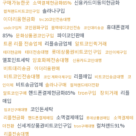
구매가능한곳
신용카드미동의현금화
소액결제현금화85%
솔라나구입
컬쳐랜드비트코인구입
이더리움현금화
trc20코인전송대행
휴대폰결제
코인원화구입
블랙테더코인전송
usdc구입처
코인대리송금
85%
파이코인판매
문화상품권코인구입
트론 리플 전송업체
리플송금업체
알트코인퀵거래
롯데상품권비트코인구입
테더전송대행
테더현금화
코인이체구입
엘포인트세탁
암호화폐전송대행
신용카드코인대행
비트대리송금
이더리움판매
비트코인전송대행
리플매입
비트코인송금대행
코
코인 계좌이체구입
비트송금업체
솔라나구매
인이체
컬쳐랜드테더전환
핸드폰결제현금화85%
tron구입
장외거래
리플
알트코인구매
매입
코인돈세탁
밈코인구매대행
소액결제매입
리플현금화
소액결제테
핸드폰결제매입
롯데상품권매입
신세계상품권비트코인구입
컬쳐랜드91%
더전환
tron구매대행
리플전송대행