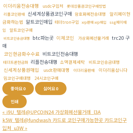
이더리움전송대행
usdc구입처
롯데상품권코인구매방법
신세계상품권코인구매
알리페이현
암호화폐전송대행
리플코인판매
알트코인매입
금화하는법
테더tron구입
ssg페이매
xrp판매 xrp매입
알트코인구매
입
btc파는곳
이체코인
trc20 구
가상화폐선물거래
비트코인송금대행
매
코인현금화수수료
비트코인전송대행
리플전송대행
소액결제세탁
비트코인송금대행
테더트론현금화
신세계상품권매입
usdt판매대행
이더리움삽니다
이더리움판매
밈코인구매대행
24시코인구매
좋아요
0
싫어요
0
인쇄
«
i9U_텔레@UPCOIN24 가상화폐선물거래_l3A
k5W_텔레@fundwash 카드로 코인구매가능한곳 카드코인구
입처_u3W
»