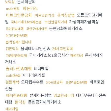
돈세탁문의
노믹싱
핑돈믹싱
usdc매입
비트코인현금화
모든코인고가매
돈믹싱방법
비트코인믹싱
입
가상화폐자금믹싱
국내거래소fds깨는법
코인현금직거래
돈현금화해외거래소
코인전송대행
코인구매사이트
이더리움전송대행
돈믹싱해드립니다
블랙테더코인전송
24시코인업체
검돈믹싱
국내거래소fds출금시간
돈세탁해외
해외자금
자금현금화업체
거래소
솔라나전송대행
테더매입
이더리움리플
usdc현금화
오다집수수료
비트코인
검돈세탁
tron현금화
트론리플전송대행
선물
탈세하는방법
테더무통테더전송
테더전송대행
밈코인삽니다
대행
돈믹싱
돈현금화해외거래소
테더매입