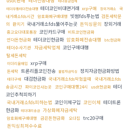
usdc판매
테더전송대행
테더송금업체
테더코인비대면거래
xrp구매
국
테더무통테더전송대행
장외거래소
빗썸fds푸는법
검돈세탁문
내거래소fds시간
암호화폐구매대행
국내거래소fds뚫어주는곳
돈믹싱문의
장외거래
의
환치기
코인카드구매
중고오다대포통장
비트코인현금화
테더코인현금화
암호화폐전송대행
언더돈현금화
btc현금화
자금세탁업체
코인구매대행
테더수사기관
탈세돈세탁
xrp구매
이더리움매입
트론리플코인전송
정치자금현금화방법
돈세탁
불법자금믹싱
대검현금화
국내거래소fds막혔을때
국내거래소fds
테더구매
테더
송금시간
코인구매대행24시
파이코인사는곳
usdt현금화
코인추척피하기
국내거래소fds피하는법
코인이체구입
코인이체
테더트론
현금화
가상화폐자금세탁
테더대리송금
trc20구매
금은돈현금화
암호화폐구매대행
오다집
돈믹싱최저수수료