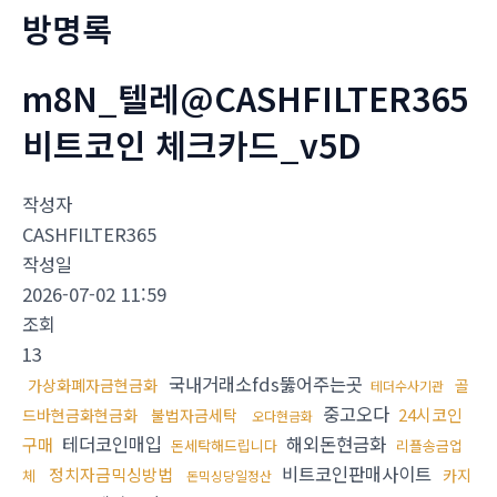
방명록
m8N_텔레@CASHFILTER365
비트코인 체크카드_v5D
작성자
CASHFILTER365
작성일
2026-07-02 11:59
조회
13
국내거래소fds뚫어주는곳
가상화폐자금현금화
골
테더수사기관
중고오다
24시코인
드바현금화현금화
불법자금세탁
오다현금화
테더코인매입
해외돈현금화
구매
돈세탁해드립니다
리플송금업
비트코인판매사이트
정치자금믹싱방법
카지
체
돈믹싱당일정산