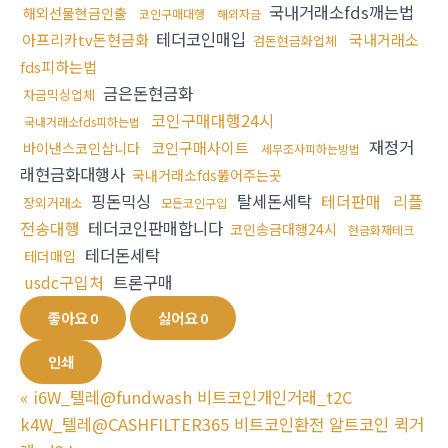
국내거래소fds깨는법
해외선물현금인출
코인구매대행
해외자금
테더코인매입
아프리카tv돈현금화
국내거래소
검돈현금화업체
fds피하는법
금은돈현금화
자금믹싱업체
코인구매대행24시
국내거래소fds피하는법
재정거
코인구매사이트
바이낸스코인삽니다
세무조사피하는방법
래현금화대행사
국내거래소fds뚫어주는곳
핑돈믹싱
탈세돈세탁
테더판매
리플
장외거래소
모든코인구입
전송대행
테더코인판매합니다
코인송금대행24시
현금화재테크
테더돈세탁
테더매입
usdc구입처
트론구매
좋아요
0
싫어요
0
인쇄
«
i6W_텔레@fundwash 비트코인개인거래_t2C
k4W_텔레@CASHFILTER365 비트코인환전 알트코인 퀵거