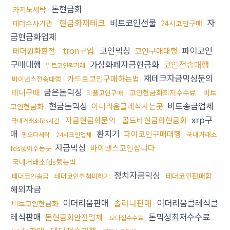
돈현금화
카지노세탁
현금화재테크
비트코인선물
자
테더수사기관
24시코인구매
금현금화업체
tron구입
코인믹싱
파이코인
테더원화환전
코인구매대행
구매대행
가상화폐자금현금화
코인전송대행
알트코인퀵거래
재테크자금믹싱문의
카드로코인구매하는법
바이낸스전송대행
금은돈믹싱
테더구매
코인현금화최저수수료
비트
리플코인구매
현금돈믹싱
비트송금업체
이더리움클레식사는곳
코인현금화
xrp구
자금현금화문의
골드바현금화현금화
국내거래소fds시간
매
환치기
파이코인구매대행
국내거래소
핑오다세탁
24시코인업체
자금믹싱
바이낸스코인삽니다
fds뚫어주는곳
국내거래소fds뚫는법
정치자금믹싱
테더코인판매함
테더코인송금
테더코인추척피하기
해외자금
이더리움판매
솔라나판매
이더리움클레식클
비트코인현금화
레식판매
돈믹싱최저수수료
돈현금화안전업체
오다집수수료