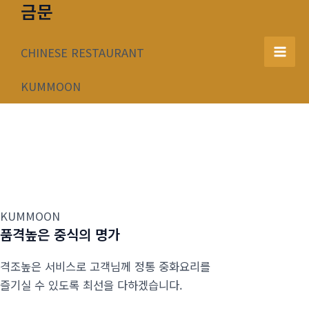
금문
콘
텐
츠
CHINESE RESTAURANT
Mai
로
건
KUMMOON
Men
너
뛰
기
KUMMOON
품격높은 중식의 명가
격조높은 서비스로 고객님께 정통 중화요리를
즐기실 수 있도록 최선을 다하겠습니다.