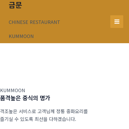
금문
콘
텐
츠
CHINESE RESTAURANT
Mai
로
건
KUMMOON
Men
너
뛰
기
KUMMOON
품격높은 중식의 명가
격조높은 서비스로 고객님께 정통 중화요리를
즐기실 수 있도록 최선을 다하겠습니다.