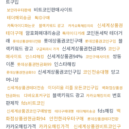
트구입
비트코인판매사이트
보안라우터판매
테더해외송금
톡ID구매
신세계상품권
카톡아이디파는곳
블랙키워드 광고
카카오톡해킹의뢰
테더구매
암호화폐대리송금
코인돈세탁 테더거
톡아이디거래
래
롯데상품권코인구매
블
롯데상품권코인구입
롯데상품권테더전환
랙키워드 광고
신세계상품권현금화95
코인구
구글찌라시 가격
신세계상품권94%
쌍둥
매사이트
인스타해킹
코인구매사이트
이폰
인스타해킹
롯데상품권현금화99
신세계상품권코인구입
코인전송대행
망고
롯데상품권현금화93
머니상
이더리움 리플 모든코인구입
신세계상품권테더전송
백화점상품권
블랙키워드 광고
번호
다바오포커구입
현금화91
카카오해킹의뢰
판제작
fds비트코인
fds해킹
백
신세계상품권코인구매방법
테더구매대행
테더해외송금
화점상품권현금화94
안전한라우터구매
롯데상품권테더전환
카카오해킹가격
카카오해킹가격
신세계상품권비트코인구