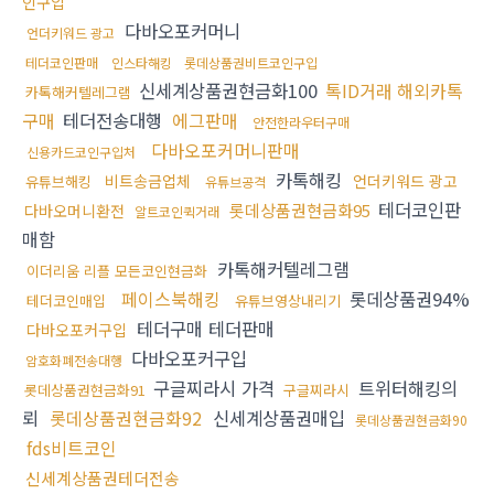
인구입
다바오포커머니
언더키워드 광고
테더코인판매
인스타해킹
롯데상품권비트코인구입
신세계상품권현금화100
톡ID거래 해외카톡
카톡해커텔레그램
구매
테더전송대행
에그판매
안전한라우터구매
다바오포커머니판매
신용카드코인구입처
카톡해킹
비트송금업체
언더키워드 광고
유튜브해킹
유튜브공격
테더코인판
롯데상품권현금화95
다바오머니환전
알트코인퀵거래
매함
카톡해커텔레그램
이더리움 리플 모든코인현금화
페이스북해킹
롯데상품권94%
테더코인매입
유튜브영상내리기
테더구매 테더판매
다바오포커구입
다바오포커구입
암호화폐전송대행
구글찌라시 가격
트위터해킹의
롯데상품권현금화91
구글찌라시
뢰
롯데상품권현금화92
신세계상품권매입
롯데상품권현금화90
fds비트코인
신세계상품권테더전송