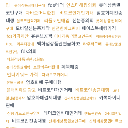
입
fds테더
인스타해킹의뢰
롯데상품권
롯데상품권테더구매
코인구매
다바오머니환전
비트코인개인거래
암호화폐전송
대행
리플코인매입
신분증의뢰
롯데상품권테더
알트코인퀵거래
모바일신분증제작
페이스북해킹가격
안전한에그판매
구매
유튜브공격
fds가격제안
이더리움 리플코인구매
백화점상품권현금
백화점상품권현금화93
라우터구매
라우터판매
화91
롯데상품권
fds의뢰
코인구입
백화점상품권현금화98
페북해킹
보안라우터판매
롯데상품권세탁
언더키워드 가격
다바오포커머니
암호화폐 구매대행
유튜브공격
비트코인개인거래
비트코인송금대행
블랙키워드 광고
모바
암호화폐결제대행
카톡아이디
일신분증제작
신세계상품권현금화93
판매
테더코인비대면거래
신용카드코인구입처
핸드폰인증
24시코인업
비트코인전송대행
신세계상품권코인구매
신세계상품권비트코
체