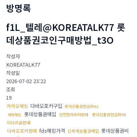
방명록
f1L_텔레@KOREATALK77 롯
데상품권코인구매방법_t3O
작성자
KOREATALK77
작성일
2026-07-02 23:22
조회
19
다바오포커구입
카카오해킹
롯데상품권현금화92
롯데상품권매입
안전한라우터판매
롯데상품권현금화99
페북해킹
이더리움판매
fds해킹가격
롯데상품권비
다바오포커판매
신세계상품권매입