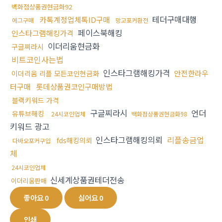
백화점상품권현금화92
테더구매대행
카톡계정업체톡ID구매
에그구매
망고포커환전
페이스북해킹
인스타그램해킹가격
이더리움현금화
구글찌라시
비트코인사는법
인스타그램해킹가격
안전한라우
이더리움 리플 모든코인현금화
터구매
롯데상품권코인구매방법
블랙키워드 가격
구글찌라시
언더
유튜브해킹
24시코인업체
백화점상품권현금화98
키워드 광고
인스타그램해킹의뢰
리플송금업
fds해킹의뢰
다바오포커구입
체
24시코인업체
신세계상품권테더전송
이더리움판매
좋아요
0
싫어요
0
인쇄