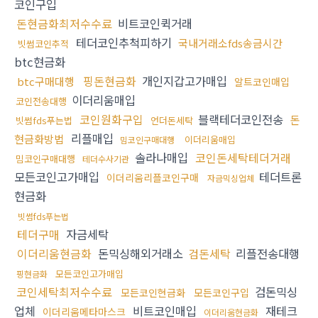
코인구입
돈현금화최저수수료
비트코인퀵거래
테더코인추척피하기
국내거래소fds송금시간
빗썸코인추적
btc현금화
핑돈현금화
개인지갑고가매입
btc구매대행
알트코인매입
이더리움매입
코인전송대행
코인원화구입
블랙테더코인전송
돈
빗썸fds푸는법
언더돈세탁
리플매입
현금화방법
이더리움매입
밈코인구매대행
솔라나매입
코인돈세탁테더거래
밈코인구매대행
테더수사기관
모든코인고가매입
테더트론
이더리움리플코인구매
자금믹싱업체
현금화
빗썸fds푸는법
테더구매
자금세탁
이더리움현금화
돈믹싱해외거래소
검돈세탁
리플전송대행
모든코인고가매입
핑현금화
코인세탁최저수수료
검돈믹싱
모든코인현금화
모든코인구입
업체
비트코인매입
재테크
이더리움메타마스크
이더리움현금화