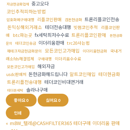
중고오다
자금현금화업체
코인추적피하는방법
트론리플코인전송
리플코인판매
암호화폐구매대행
검돈현금화
돈믹싱해외거래소
테더전송대행
빗썸코인추적
리플코인판
fx세탁최저수수료
트론리플코인판매
btc파는곳
매
돈현금화
이더리움판매
trc20사는법
테더코인송금
문의
모든코인고가매입
국내거
재테크자금현금화문의
이더리움현금화
래소fds해결업체
이더리움수수료
구매대행
해외자금
모든코인고가매입
돈현금화해드립니다
알트코인매입
테더현금화
usdc판매처
트론리플전송대행
테더코인비대면거래
솔라나구매
테더돈세탁
좋아요
0
싫어요
0
인쇄
«
m8W_텔레@CASHFILTER365 테더구매 이더리움 판매