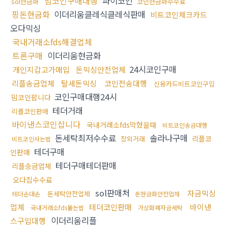
밈코인구매대행
파이코인
sol현금화
코인현금화수수료
핑돈현금화
이더리움클레식클레식판매
비트코인체크카드
오다믹싱
국내거래소fds해결업체
트론구매
이더리움현금화
24시코인구매
개인지갑고가매입
돈믹싱안전업체
리플송금업체
탈세돈믹싱
코인전송대행
신용카드비트코인구입
코인구매대행24시
밈코인팝니다
테더거래
리플코인판매
바이낸스코인삽니다
국내거래소fds막혔을때
비트코인송금대행
돈세탁최저수수료
솔라나구매
리플코
장외거래
비트코인사는법
테더구매
인판매
테더구매테더판매
리플송금업체
오다집수수료
sol판매처
자금믹싱
돈세탁안전업체
테더손대손
돈현금화안전업체
업체
테더코인판매
바이낸
국내거래소fds뚫는법
가상화폐자금세탁
이더리움리플
스구입대행