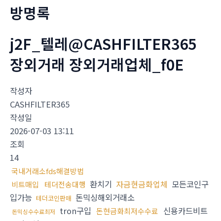
방명록
j2F_텔레@CASHFILTER365
장외거래 장외거래업체_f0E
작성자
CASHFILTER365
작성일
2026-07-03 13:11
조회
14
국내거래소fds해결방법
환치기
자금현금화업체
모든코인구
비트매입
테더전송대행
입가능
돈믹싱해외거래소
테더코인판매
tron구입
신용카드비트
돈현금화최저수수료
돈믹싱수수료최저