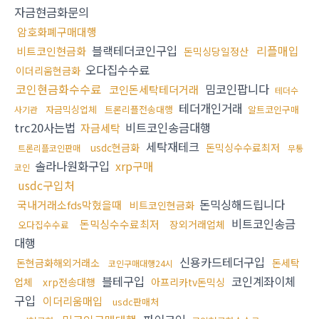
자금현금화문의
암호화폐구매대행
블랙테더코인구입
리플매입
비트코인현금화
돈믹싱당일정산
오다집수수료
이더리움현금화
코인현금화수수료
밈코인팝니다
코인돈세탁테더거래
테더수
테더개인거래
자금믹싱업체
트론리플전송대행
알트코인구매
사기관
trc20사는법
비트코인송금대행
자금세탁
세탁재테크
usdc현금화
돈믹싱수수료최저
트론리플코인판매
무통
솔라나원화구입
xrp구매
코인
usdc구입처
돈믹싱해드립니다
국내거래소fds막혔을때
비트코인현금화
비트코인송금
돈믹싱수수료최저
장외거래업체
오다집수수료
대행
신용카드테더구입
돈현금화해외거래소
돈세탁
코인구매대행24시
블테구입
코인계좌이체
업체
xrp전송대행
아프리카tv돈믹싱
구입
이더리움매입
usdc판매처