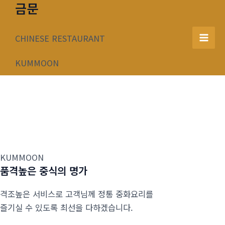
금문
콘
텐
츠
CHINESE RESTAURANT
Mai
로
건
KUMMOON
Men
너
뛰
기
KUMMOON
품격높은 중식의 명가
격조높은 서비스로 고객님께 정통 중화요리를
즐기실 수 있도록 최선을 다하겠습니다.