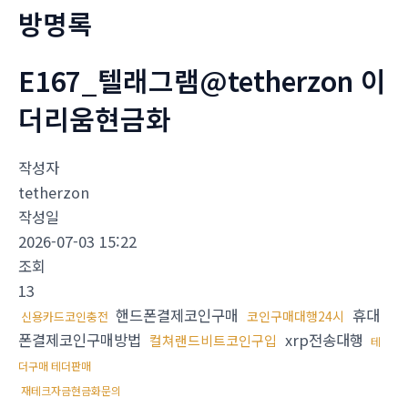
방명록
E167_텔래그램@tetherzon 이
더리움현금화
작성자
tetherzon
작성일
2026-07-03 15:22
조회
13
핸드폰결제코인구매
휴대
코인구매대행24시
신용카드코인충전
폰결제코인구매방법
xrp전송대행
컬쳐랜드비트코인구입
테
더구매 테더판매
재테크자금현금화문의