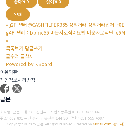
좋아요
0
싫어요
0
인쇄
«
j2F_텔레@CASHFILTER365 장외거래 장외거래업체_f0E
g4F_텔레 : bpmc55 마운자로식이요법 마운자로식단_e5M
»
목록보기
답글쓰기
글수정
글삭제
Powered by KBoard
이용약관
개인정보처리방침
금문
회사명: 금문 대표자: 왕인부
사업자등록번호: 607-38-55143
주소: 607-831 부산 동래구 온천동 144-30
전화: 051-555-4987
Copyright © 2025 금문. All rights reserved.
Created by
Yescall.com
[
관리자
]