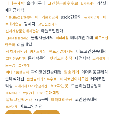
테더돈세탁
솔라나구매
코인현금화수수료
가상화
탈세돈세탁
폐자금세탁
usdc현금화
이더리움현금화
비
돈세탁업체
리플 모든코인현금화
핑세탁
트대리송금
코인신용카드
리플코인판매
신세계상품권테더전환
불법자금세탁
테더개인거래
비트코인
이더리움
신세계상품권매입
리플매입
현금화
비트코인전송대행
정치자금믹싱
핸드폰결제세탁
카지노세탁
돈세탁문의
빗썸코인추적
대검세탁
코인전송대행
소액결제비
트구입
트론구매
파이코인전송대행
암호화폐
이더리움클레식
이더리움현금화
클레식매입
테더코인
테더코인이체구입
돈현금화최저수수료
믹싱
btc파는곳
트론리플전송업체
국내거래소fds송금시간
usdt판매대행
xrp구매
세탁재테크
알트코인퀵거래
xrp구매
코인전송대행
테더대리송금
비트코인환전
코인이체