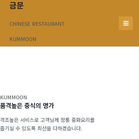
금문
콘
텐
츠
CHINESE RESTAURANT
Mai
로
건
KUMMOON
Men
너
뛰
기
KUMMOON
품격높은 중식의 명가
격조높은 서비스로 고객님께 정통 중화요리를
즐기실 수 있도록 최선을 다하겠습니다.