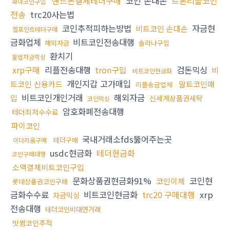
핸드폰결제테더구매
코인 손대손
트론리플코인
파이코인구입
전송
trc20사는법
코인추적피하는방법
자금현
비트코인 손대손
엘포인트테더구매
금화업체
비트코인전송대행
해외자금
솔라나구입
환치기
불법자금믹싱
xrp구매
리플전송대행
tron구입
검돈믹싱
비
비트코인현금화
개인지갑 고가매입
트코인 신용카드
알트코인매
리플송금업체
비트코인개인거래
해외자금
입
신세계상품권세탁
코인믹싱
암호화폐전송대행
테더최저수수료
파이코인
국내거래소fds뚫어주는곳
테더구매
이더리움구매
usdc현금화
테더현금화
코인구매대행
소액결제비트코인구입
문화상품권현금화91%
코인현
코인이체
롯데상품권코인구매
금화수수료
비트코인현금화
trc20 구매대행
xrp
자금믹싱
전송대행
테더코인비대면거래
빗썸코인추적