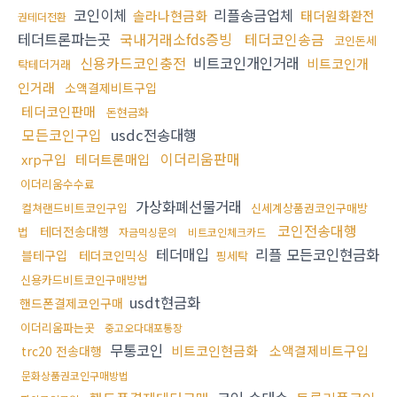
코인이체
리플송금업체
솔라나현금화
태더원화환전
권테더전환
테더트론파는곳
국내거래소fds증빙
테더코인송금
코인돈세
신용카드코인충전
비트코인개인거래
비트코인개
탁테더거래
인거래
소액결제비트구입
테더코인판매
돈현금화
모든코인구입
usdc전송대행
이더리움판매
xrp구입
테더트론매입
이더리움수수료
가상화폐선물거래
컬쳐랜드비트코인구입
신세계상품권코인구매방
코인전송대행
테더전송대행
법
자금믹싱문의
비트코인체크카드
테더매입
리플 모든코인현금화
블테구입
테더코인믹싱
핑세탁
신용카드비트코인구매방법
usdt현금화
핸드폰결제코인구매
이더리움파는곳
중고오다대포통장
무통코인
비트코인현금화
소액결제비트구입
trc20 전송대행
문화상품권코인구매방법