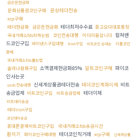
금은돈현금화
문상테더전송
문화상품권코인구매
xrp구매
테더최저수수료
테더현금화
금은돈현금화
중고오다대포통장
컬쳐랜
코인전송대행
이더리움삽니다
국내거래소fds피하는법
드코인구입
바이낸스구입대행
tron구입
리플코인
비트코인 손대손
판매
국내거래소fds뚫는법
소액결제현금화85%
알트코인구매
파이코
솔라나원화구입
인사는곳
신세계상품권테더전송
테더코인계좌이체
비트
usdc전송대행
송금업체
테더이체
비트코인구입
비트송금업체
비트대리송금
테더tron구입
코인대리송금
휴대폰결제비트코인구입
국내거래소fds송금시간
환치기
테더코인직거래
xrp구매
파이코인구매대행
신세계상품