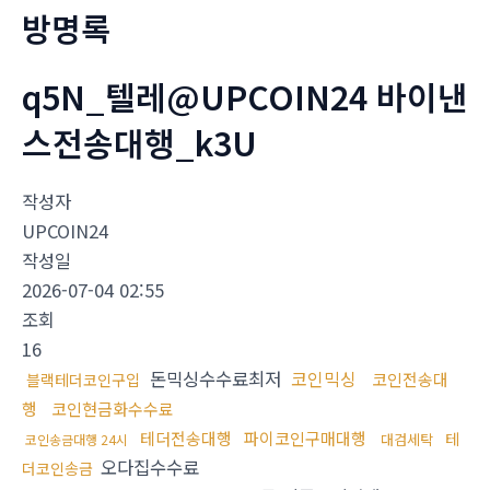
방명록
q5N_텔레@UPCOIN24 바이낸
스전송대행_k3U
작성자
UPCOIN24
작성일
2026-07-04 02:55
조회
16
돈믹싱수수료최저
코인믹싱
코인전송대
블랙테더코인구입
행
코인현금화수수료
테더전송대행
파이코인구매대행
테
대검세탁
코인송금대행 24시
오다집수수료
더코인송금