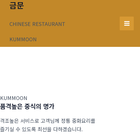
금문
콘
텐
츠
CHINESE RESTAURANT
Mai
로
건
KUMMOON
Men
너
뛰
기
KUMMOON
품격높은 중식의 명가
격조높은 서비스로 고객님께 정통 중화요리를
즐기실 수 있도록 최선을 다하겠습니다.