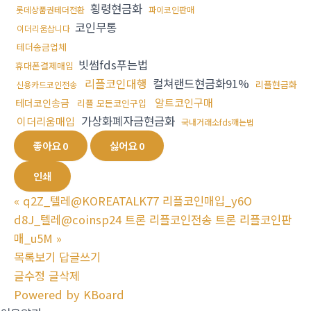
횡령현금화
롯데상품권테더전환
파이코인판매
코인무통
이더리움삽니다
테더송금업체
빗썸fds푸는법
휴대폰결제매입
리플코인대행
컬쳐랜드현금화91%
리플현금화
신용카드코인전송
알트코인구매
테더코인송금
리플 모든코인구입
가상화폐자금현금화
이더리움매입
국내거래소fds깨는법
좋아요
0
싫어요
0
인쇄
«
q2Z_텔레@KOREATALK77 리플코인매입_y6O
d8J_텔레@coinsp24 트론 리플코인전송 트론 리플코인판
매_u5M
»
목록보기
답글쓰기
글수정
글삭제
Powered by KBoard