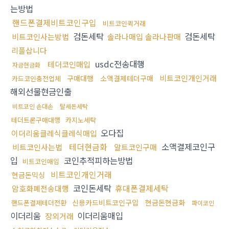
는방법
핸드폰결제비트코인구입
비트코인퀵거래
검돈세탁
검돈세탁
비트코인사는방법
솔라나매입 솔라나판매
리플삽니다
usdc전송대행
테더코인매입
자금현금화
비트코인개인거래
구매대행
소액결제테더구매
카드코인충전업체
해외선물현금인출
비트코인 손대손
탈세돈세탁
테더트론구매대행
카지노세탁
오다집
이더리움클레식클레식매입
테더현금화
소액결제코인구
비트코인사는법
알트코인구매
입
코인추적피하는방법
비트코인매입
비트코인개인거래
현금돈믹싱
코인돈세탁
휴대폰결제세탁
암호화폐전송대행
신용카드비트코인구입
현금돈현금화
핸드폰결제테더전환
파이코인
이더리움
이더리움매입
장외거래