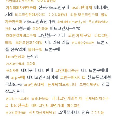
fx현금화최저수수료
이더리움전송
신용카드코인구매
usdc판매처
테더개인
가상화폐자금현금화
거래
비트코인판매사이트
리플 모든코인구입
불법
이더리움판매
카드코인충전가능
자금현금화
소액결제비트코인구입
롯데상품권테더
sol현금화
비트코인사는방법
오다현금화
전송
코인현금직거래
코인이체구입
비트코인
휴대폰결제비트구입
이더리움 리플
트론 리
매입
모든코인고가매입
돈믹싱수수료최저
플 전송업체
트론구매
블테구입
돈믹싱
tron현금화
오다집
24시코인업체
테더구매 테더판매
코인대리송금
테더트론구매대
해외자금
행
xrp구매
테더코인계좌이체
핸드폰결제현
코인구매사이트
금화85%
리플
xrp전송대행
돈세탁해드립니다
코인이체구입
잡코인판매
테더코인계좌이체
돈세탁최저수수
돈믹싱수수료최저
솔라나현금화
btc현금화
테더코인비대면거래
료
파이코인
소액결제테더전송
정치자금세탁방법
이더리움
이더리움현금화