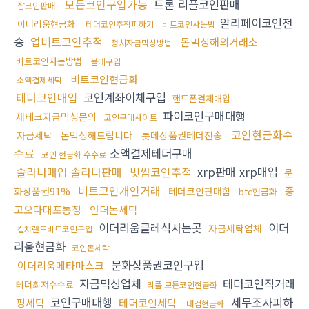
모든코인구입가능
트론 리플코인판매
잡코인판매
알리페이코인전
이더리움현금화
테더코인추척피하기
비트코인사는법
송
업비트코인추적
돈믹싱해외거래소
정치자금믹싱방법
비트코인사는방법
블테구입
비트코인현금화
소액결제세탁
테더코인매입
코인계좌이체구입
핸드폰결제매입
파이코인구매대행
재테크자금믹싱문의
코인구매사이트
코인현금화수
자금세탁
돈믹싱해드립니다
롯데상품권테더전송
수료
소액결제테더구매
코인 현금화 수수료
솔라나매입 솔라나판매
빗썸코인추적
xrp판매 xrp매입
문
비트코인개인거래
중
화상품권91%
테더코인판매함
btc현금화
고오다대포통장
언더돈세탁
이더리움클레식사는곳
이더
자금세탁업체
컬쳐랜드비트코인구입
리움현금화
코인돈세탁
문화상품권코인구입
이더리움메타마스크
자금믹싱업체
테더코인직거래
테더최저수수료
리플 모든코인현금화
코인구매대행
세무조사피하
핑세탁
테더코인세탁
대검현금화