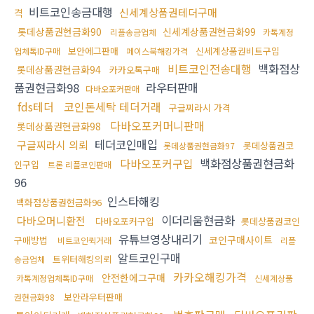
비트코인송금대행
신세계상품권테더구매
격
롯데상품권현금화90
신세계상품권현금화99
리플송금업체
카톡계정
보안에그판매
신세계상품권비트구입
업체톡ID구매
페이스북해킹가격
비트코인전송대행
백화점상
롯데상품권현금화94
카카오톡구매
품권현금화98
라우터판매
다바오포커판매
fds테더
코인돈세탁 테더거래
구글찌라시 가격
다바오포커머니판매
롯데상품권현금화98
테더코인매입
구글찌라시 의뢰
롯데상품권코
롯데상품권현금화97
다바오포커구입
백화점상품권현금화
인구입
트론 리플코인판매
96
인스타해킹
백화점상품권현금화96
이더리움현금화
다바오머니환전
다바오포커구입
롯데상품권코인
유튜브영상내리기
코인구매사이트
구매방법
비트코인퀵거래
리플
알트코인구매
트위터해킹의뢰
송금업체
카카오해킹가격
안전한에그구매
카톡계정업체톡ID구매
신세계상품
보안라우터판매
권현금화98