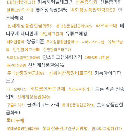
카톡해커텔레그램
신분증의뢰
신분증의뢰
DB해커텔레그램
롯데상품권94%
백화점상품권현금화90
인
알트코인퀵거래
스타해킹
신세계상품권현금화93
라우터구매
테
롯데상품권현금화94%
더구매 테더판매
유튜브해킹
보안에그판매
쌍둥이폰
유튜브공
테더현금화
롯데상품권현금화96
다바오포커구입
격
안전한에그구매
안전한라우터구매
인스타그램해킹가격
다바오머니환전
백화점상품권현금화95
신세계상품권94%
빠른테더송금
신세계상품권비트구입
카톡아이디파
롯데상품권현금화91
는곳
비트코인카드결제
트론 리플 전송
쓰레드해킹가격
다바오머니상
업체
신세계상품권94%
블랙키워드 가격
롯데상품권현
구글찌라시
롯데상품권현금화98
금화90
톡ID구매
롯데상품권코인구매방법
인스타그램해킹가
롯데상품권현금화99