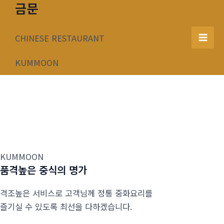
금문
콘
텐
츠
CHINESE RESTAURANT
Mai
로
건
KUMMOON
Men
너
뛰
기
KUMMOON
품격높은 중식의 명가
격조높은 서비스로 고객님께 정통 중화요리를
즐기실 수 있도록 최선을 다하겠습니다.