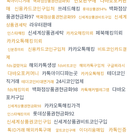
번호판구매
다바오포커판
톡아이디거래
백화점상품권현금화90
매
신용카드코인구입처
쓰레드해킹
백화점상
롯데상품권94%
품권현금화97
신세계
백화점상품권현금화99
신세계상품권비트구입
라우터판매
상품권세탁
신세계상품권세탁
페북해킹의뢰
카카오해킹의뢰
인스타해킹
카카오톡해킹의뢰
카카오톡해킹
신용카드코인구입처
비트코인카드결
신분증의뢰
제
해외카톡생성
fds걸렸어요
해외카톡구입처
구글찌라시
fds비트코인
다바오포커머니
카톡아이디파는곳
테더코인
카카오톡해킹
직거래
24시코인업체
테더코인비대면거래
백화점상품권현금화98
다바오
fds해킹의뢰
카톡해커텔레그램
포커구입
카카오톡해킹가격
신세계상품권현금화98
롯데상품권현금화92
인스타해킹의뢰
신세계상품권코인구입
신세계상품권비트코인구입
카톡인증
톡ID거래 해외카톡구매
이더리움매입
알트코인구매