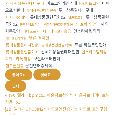
신세계상품권테더구매
비트코인개인거래
fds비트코인
다바
오포커판매
롯데상품권테더구매
롯데상품권테더전송
롯데상품권현금화92
롯데상품권현
이더리움매입
fds비트코인
금화92
암호화폐구입
해외
블랙키워드 가격
백화점상품권현금화96
카톡판매
인스타해킹의뢰
테더코인송금
다바오포커머니
fds가격제안
테더코인직거래
트론 리플코인판매
롯데상품권테더전송
롯데상품권현금화98
신세계상품권테더전환
롯데상품권현금화97
인스타그램해킹
카톡해킹
보안라우터판매
의뢰
운전면허증제작
핸드폰인증
좋아요
0
싫어요
0
인쇄
«
t9X_텔레 : bpmc55 마운자로성인병 마운자로다이어트부
작용_b1I
j1B_텔레@UPCOIN24 카드코인전송가능 카드로 코인구입