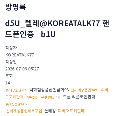
방명록
d5U_텔레@KOREATALK77 핸
드폰인증 _b1U
작성자
KOREATALK77
작성일
2026-07-06 05:27
조회
14
백화점상품권현금화93
다바
신세계상품권94%
롯데상품권세탁
트론 리플코인판매
오포커판매
카톡인증
트위터해킹의뢰
롯데상품권94%
폰해킹
다바오포커판매
신세계상품권비트구입