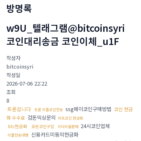
방명록
w9U_텔래그램@bitcoinsyri
코인대리송금 코인이체_u1F
작성자
bitcoinsyri
작성일
2026-07-06 22:22
조회
8
트론삽니다
ssg페이코인구매방법
코인 현금
트론 리플코인전송
검돈믹싱문의
화 수수료
비트코인 현금화
24시코인업체
btc현금화
모든코인구입
이더리움판매
신용카드미동의현금화
리플전송대행