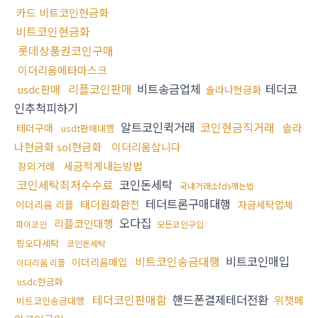
카드 비트코인현금화
비트코인현금화
롯데상품권코인구매
이더리움메타마스크
리플코인판매
비트송금업체
테더코
usdc판매
솔라나현금화
인추척피하기
알트코인퀵거래
코인현금직거래
솔라
테더구매
usdt판매대행
나현금화 sol현금화
이더리움삽니다
세금적게내는방법
장외거래
코인세탁최저수수료
코인돈세탁
국내거래소fds깨는법
테더트론구매대행
태더원화환전
이더리움 리플
자금세탁업체
오다집
리플코인대행
파이코인
모든코인구입
핑오다세탁
코인돈세탁
비트코인송금대행
비트코인매입
이더리움매입
이더리움 리플
usdc현금화
테더코인판매함
핸드폰결제테더전환
위챗페
비트코인송금대행