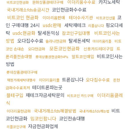
카지노세탁
이더리움수수료
문화상품권테더구매
비트코인현금화
코인현금화수수료
국내거래소fds송금시간
비트코인 현금화
코
테더수사기관
이더리움판매
비트코인선물
인 구매대행 24시
usdc판매
세탁재테크
핑오다세
리플삽니다
탁
usdc현금화
탈세돈믹싱
비트코인사는
잡코인구입대행
방법
오다집수수료
탈세돈세탁
솔라나현금화
비트
이더리움리플
모든코인현금화
신용카드테더구입
트
코인 손대손
오다현금화
비트코인사는
론리플전송대행
알트코인매입
롯데상품권현금화94%
방법
롯데상품권테더구매
트론삽니다
오다집수수료
이더리움리플
돈현
재정거래세탁대행사
테더트론파는곳
금화수수료최저
블테구입
재테크자금세탁문의
이더리움클레
비트코인 카드구매
식
비트
국내거래소fds해결방법
이더리움현금화
국내거래소fds깨는법
코인현금화
밈코인팝니다
코인전송대행
자금현금화업체
리플코인구매