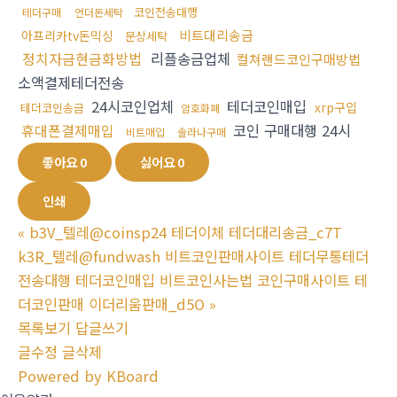
코인전송대행
테더구매
언더돈세탁
비트대리송금
아프리카tv돈믹싱
문상세탁
정치자금현금화방법
리플송금업체
컬쳐랜드코인구매방법
소액결제테더전송
24시코인업체
테더코인매입
xrp구입
테더코인송금
암호화폐
휴대폰결제매입
코인 구매대행 24시
비트매입
솔라나구매
좋아요
0
싫어요
0
인쇄
«
b3V_텔레@coinsp24 테더이체 테더대리송금_c7T
k3R_텔레@fundwash 비트코인판매사이트 테더무통테더
전송대행 테더코인매입 비트코인사는법 코인구매사이트 테
더코인판매 이더리움판매_d5O
»
목록보기
답글쓰기
글수정
글삭제
Powered by KBoard