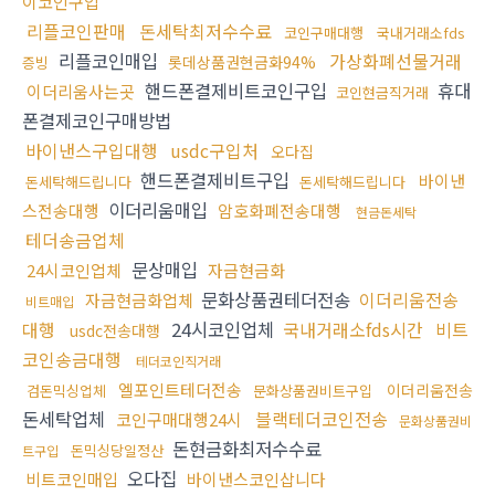
이코인구입
리플코인판매
돈세탁최저수수료
코인구매대행
국내거래소fds
리플코인매입
가상화폐선물거래
롯데상품권현금화94%
증빙
핸드폰결제비트코인구입
휴대
이더리움사는곳
코인현금직거래
폰결제코인구매방법
바이낸스구입대행
usdc구입처
오다집
핸드폰결제비트구입
바이낸
돈세탁해드립니다
돈세탁해드립니다
이더리움매입
스전송대행
암호화폐전송대행
현금돈세탁
테더송금업체
문상매입
24시코인업체
자금현금화
문화상품권테더전송
이더리움전송
자금현금화업체
비트매입
대행
24시코인업체
국내거래소fds시간
비트
usdc전송대행
코인송금대행
테더코인직거래
엘포인트테더전송
이더리움전송
검돈믹싱업체
문화상품권비트구입
돈세탁업체
블랙테더코인전송
코인구매대행24시
문화상품권비
돈현금화최저수수료
돈믹싱당일정산
트구입
오다집
비트코인매입
바이낸스코인삽니다