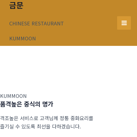
금문
콘
텐
츠
CHINESE RESTAURANT
Mai
로
건
KUMMOON
Men
너
뛰
기
KUMMOON
품격높은 중식의 명가
격조높은 서비스로 고객님께 정통 중화요리를
즐기실 수 있도록 최선을 다하겠습니다.